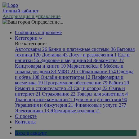
Личный кабинет
Авторизация и управление
Определение...
Сообщить о проблеме
Категории
Все категории:
Автотовары
26
Банки и платежные системы
36
Бытовая
техника
120
Доставка
43
Досуг и развлечения
1
Еда и
напитки
56
Здоровье и медицина
84
Знакомства
37
Канцтовары и книги
10
Маркетплейсы
8
Мебель и
товары для дома
83
МФО
215
Образование
154
Одежда
и обувь
188
Онлайн-кинотеатры
12
Парфюмерия и
косметика
19
Программное обеспечение
79
Работа
29
Ремонт и строительство
23
Сад и огород
22
Связь и
интернет
21
Страхование
22
Товары для животных
4
Транспортные компании
5
Туризм и путешествия
90
Украшения и бижутерия
21
Финансовые услуги
277
Электроника
13
Ювелирные изделия
21
О проекте
Контакты
Вход в аккаунт