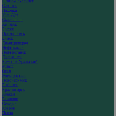
Южно-Сахалинск
Саранск
Находка
Улан-Удэ
Сыктывкар
Ангарск
Братск
Прокопьевск
Бийск
Димитровград
Нефтекамск
Нефтеюганск
Дзержинск
Каменск-Уральский
Миасс
Орск
Электросталь
Новочеркасск
Рыбинск
Красногорск
Абакан
Балаково
Северск
Ковров
Псков