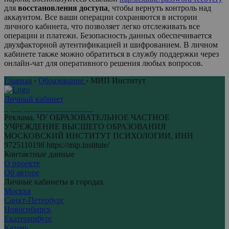
для
восстановления доступа
, чтобы вернуть контроль над
аккаунтом. Все ваши операции сохраняются в истории
личного кабинета, что позволяет легко отслеживать все
операции и платежи. Безопасность данных обеспечивается
двухфакторной аутентификацией и шифрованием. В личном
кабинете также можно обратиться в службу поддержки через
онлайн-чат для оперативного решения любых вопросов.
Главная
›
Образование
›
МИП Институт
Личный кабинет
Центр личных кабинетов
Реклама. ЧУ ОБРАЗОВАТЕЛЬНОЕ ЧАСТНОЕ
УЧРЕЖДЕНИЕ ВЫСШЕГО ОБРАЗОВАНИЯ
МОСКОВСКИЙ ИНСТИТУТ ПСИХОЛОГИИ, ИНН
9725110198 https://mip.institute/
Контактные данные
О проекте
Об авторе
Личные кабинеты в городах
Москва
Санкт-Петербург
Новосибирск
Екатеринбург
Казань