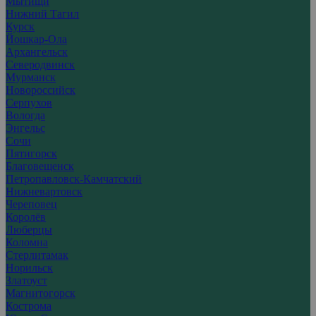
Мытищи
Нижний Тагил
Курск
Йошкар-Ола
Архангельск
Северодвинск
Мурманск
Новороссийск
Серпухов
Вологда
Энгельс
Сочи
Пятигорск
Благовещенск
Петропавловск-Камчатский
Нижневартовск
Череповец
Королёв
Люберцы
Коломна
Стерлитамак
Норильск
Златоуст
Магнитогорск
Кострома