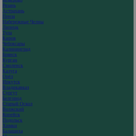
Рязань
Астрахань
Пенза
Набережные Челны
Липецк
Тула
Киров
Чебоксары
Калининград
Брянск
Курган
Смоленск
Калуга
Орёл
Иркутск
Владикавказ
Сургут
Белгород
Старый Оскол
Волжский
Копейск
Подольск
Химки
Балашиха