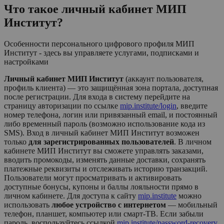
Что такое личный кабинет
МИП
Институт
?
Особенности персонального цифрового профиля МИП
Институт - здесь вы управляете услугами, подписками и
настройками
Личный кабинет МИП Институт
(аккаунт пользователя,
профиль клиента) — это защищённая зона портала, доступная
после регистрации. Для входа в систему перейдите на
страницу авторизации по ссылке
mip.institute/login
, введите
номер телефона, логин или привязанный email, и постоянный
либо временный пароль (возможно использование кода из
SMS). Вход в личный кабинет
МИП Институт
возможен
только
для зарегистрированных пользователей
. В личном
кабинете
МИП Институт
вы сможете управлять заказами,
вводить промокоды, изменять данные доставки, сохранять
платежные реквизиты и отслеживать историю транзакций.
Пользователи могут просматривать и активировать
доступные бонусы, купоны и баллы лояльности прямо в
личном кабинете. Для доступа к сайту
mip.institute
можно
использовать
любое устройство с интернетом
— мобильный
телефон, планшет, компьютер или смарт-ТВ. Если забыли
пароль, воспользуйтесь ссылкой
mip.institute/password-recovery