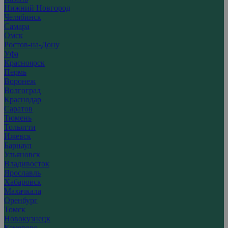
Нижний Новгород
Челябинск
Самара
Омск
Ростов-на-Дону
Уфа
Красноярск
Пермь
Воронеж
Волгоград
Краснодар
Саратов
Тюмень
Тольятти
Ижевск
Барнаул
Ульяновск
Владивосток
Ярославль
Хабаровск
Махачкала
Оренбург
Томск
Новокузнецк
Кемерово