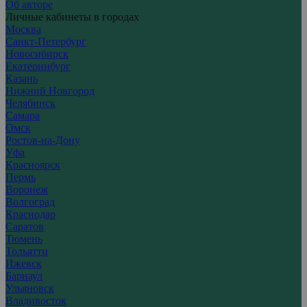
Об авторе
Личные кабинеты в городах
Москва
Санкт-Петербург
Новосибирск
Екатеринбург
Казань
Нижний Новгород
Челябинск
Самара
Омск
Ростов-на-Дону
Уфа
Красноярск
Пермь
Воронеж
Волгоград
Краснодар
Саратов
Тюмень
Тольятти
Ижевск
Барнаул
Ульяновск
Владивосток