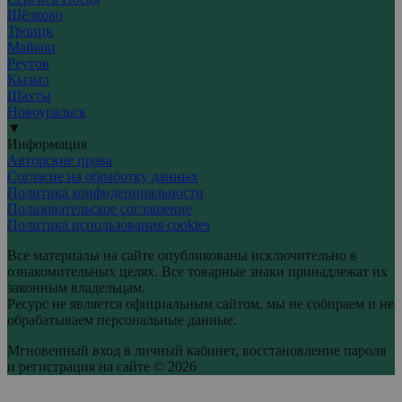
Щёлково
Троицк
Майкоп
Реутов
Кызыл
Шахты
Новоуральск
▼
Информация
Авторские права
Согласие на обработку данных
Политика конфиденциальности
Пользовательское соглашение
Политика использования cookies
Все материалы на сайте опубликованы исключительно в
ознакомительных целях. Все товарные знаки принадлежат их
законным владельцам.
Ресурс не является официальным сайтом, мы не собираем и не
обрабатываем персональные данные.
Мгновенный вход в личный кабинет, восстановление пароля
и регистрация на сайте © 2026