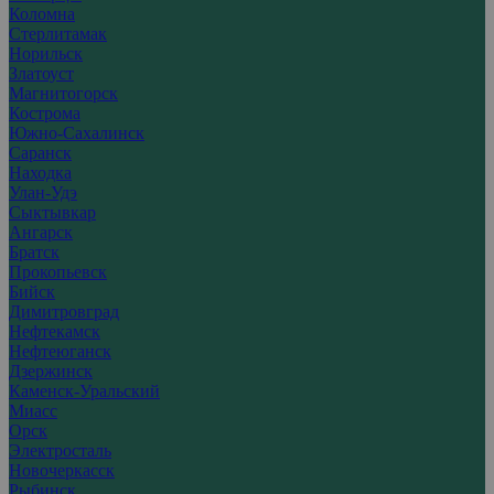
Коломна
Стерлитамак
Норильск
Златоуст
Магнитогорск
Кострома
Южно-Сахалинск
Саранск
Находка
Улан-Удэ
Сыктывкар
Ангарск
Братск
Прокопьевск
Бийск
Димитровград
Нефтекамск
Нефтеюганск
Дзержинск
Каменск-Уральский
Миасс
Орск
Электросталь
Новочеркасск
Рыбинск