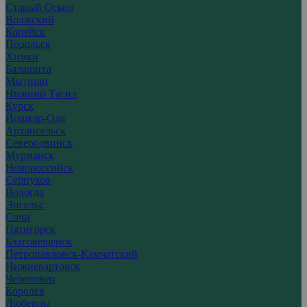
Старый Оскол
Волжский
Копейск
Подольск
Химки
Балашиха
Мытищи
Нижний Тагил
Курск
Йошкар-Ола
Архангельск
Северодвинск
Мурманск
Новороссийск
Серпухов
Вологда
Энгельс
Сочи
Пятигорск
Благовещенск
Петропавловск-Камчатский
Нижневартовск
Череповец
Королёв
Люберцы