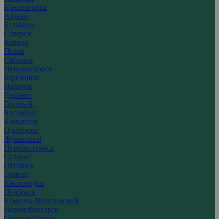
Красногорск
Абакан
Балаково
Северск
Ковров
Псков
Сызрань
Новомосковск
Березники
Нальчик
Дербент
Грозный
Каспийск
Камышин
Одинцово
Жуковский
Новошахтинск
Салават
Обнинск
Элиста
Кисловодск
Ноябрьск
Каменск-Шахтинский
Новочебоксарск
Сергиев Посад