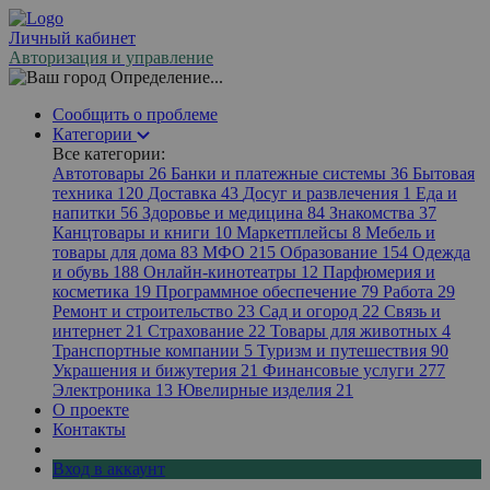
Личный кабинет
Авторизация и управление
Определение...
Сообщить о проблеме
Категории
Все категории:
Автотовары
26
Банки и платежные системы
36
Бытовая
техника
120
Доставка
43
Досуг и развлечения
1
Еда и
напитки
56
Здоровье и медицина
84
Знакомства
37
Канцтовары и книги
10
Маркетплейсы
8
Мебель и
товары для дома
83
МФО
215
Образование
154
Одежда
и обувь
188
Онлайн-кинотеатры
12
Парфюмерия и
косметика
19
Программное обеспечение
79
Работа
29
Ремонт и строительство
23
Сад и огород
22
Связь и
интернет
21
Страхование
22
Товары для животных
4
Транспортные компании
5
Туризм и путешествия
90
Украшения и бижутерия
21
Финансовые услуги
277
Электроника
13
Ювелирные изделия
21
О проекте
Контакты
Вход в аккаунт