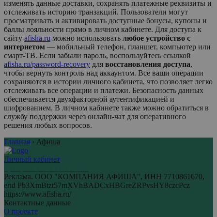
изменять данные доставки, сохранять платежные реквизиты и
отслеживать историю транзакций. Пользователи могут
просматривать и активировать доступные бонусы, купоны и
баллы лояльности прямо в личном кабинете. Для доступа к
сайту
afisha.ru
можно использовать
любое устройство с
интернетом
— мобильный телефон, планшет, компьютер или
смарт-ТВ. Если забыли пароль, воспользуйтесь ссылкой
afisha.ru/password-recovery
для
восстановления доступа
,
чтобы вернуть контроль над аккаунтом. Все ваши операции
сохраняются в истории личного кабинета, что позволяет легко
отслеживать все операции и платежи. Безопасность данных
обеспечивается двухфакторной аутентификацией и
шифрованием. В личном кабинете также можно обратиться в
службу поддержки через онлайн-чат для оперативного
решения любых вопросов.
Главная
›
Афиша
Личный кабинет
Центр личных кабинетов
Реклама. ООО "КОМПАНИЯ АФИША", ИНН 7710861670,
erid Pb3XmBtzt57mXVhBADCxHBGreZRPvsHY8czcPcz
https://www.afisha.ru/
Контактные данные
О проекте