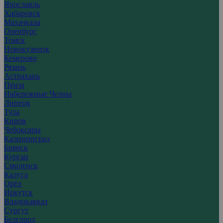
Ярославль
Хабаровск
Махачкала
Оренбург
Томск
Новокузнецк
Кемерово
Рязань
Астрахань
Пенза
Набережные Челны
Липецк
Тула
Киров
Чебоксары
Калининград
Брянск
Курган
Смоленск
Калуга
Орёл
Иркутск
Владикавказ
Сургут
Белгород