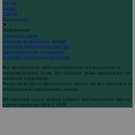
Реутов
Кызыл
Шахты
Новоуральск
▼
Информация
Авторские права
Согласие на обработку данных
Политика конфиденциальности
Пользовательское соглашение
Политика использования cookies
Все материалы на сайте опубликованы исключительно в
ознакомительных целях. Все товарные знаки принадлежат их
законным владельцам.
Ресурс не является официальным сайтом, мы не собираем и не
обрабатываем персональные данные.
Мгновенный вход в личный кабинет, восстановление пароля
и регистрация на сайте © 2026