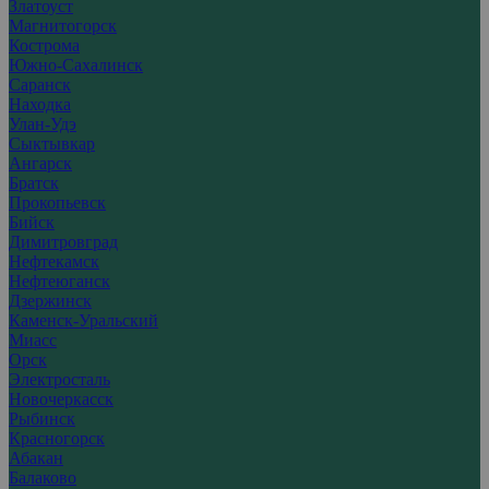
Златоуст
Магнитогорск
Кострома
Южно-Сахалинск
Саранск
Находка
Улан-Удэ
Сыктывкар
Ангарск
Братск
Прокопьевск
Бийск
Димитровград
Нефтекамск
Нефтеюганск
Дзержинск
Каменск-Уральский
Миасс
Орск
Электросталь
Новочеркасск
Рыбинск
Красногорск
Абакан
Балаково