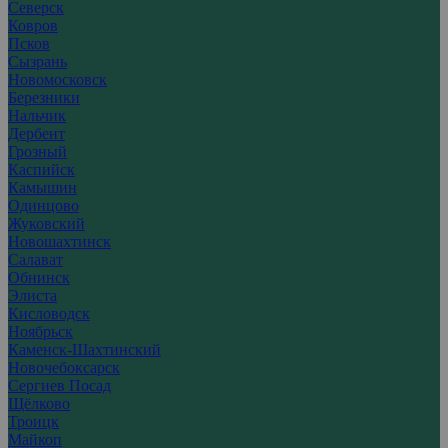
Северск
Ковров
Псков
Сызрань
Новомосковск
Березники
Нальчик
Дербент
Грозный
Каспийск
Камышин
Одинцово
Жуковский
Новошахтинск
Салават
Обнинск
Элиста
Кисловодск
Ноябрьск
Каменск-Шахтинский
Новочебоксарск
Сергиев Посад
Щёлково
Троицк
Майкоп