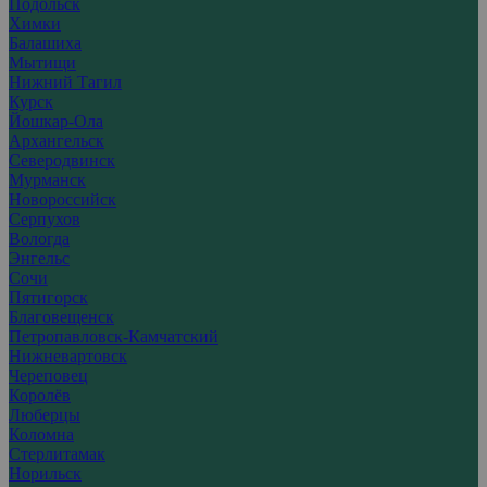
Подольск
Химки
Балашиха
Мытищи
Нижний Тагил
Курск
Йошкар-Ола
Архангельск
Северодвинск
Мурманск
Новороссийск
Серпухов
Вологда
Энгельс
Сочи
Пятигорск
Благовещенск
Петропавловск-Камчатский
Нижневартовск
Череповец
Королёв
Люберцы
Коломна
Стерлитамак
Норильск