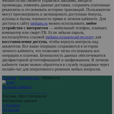
Мeliano.ru
вы сможете управлять заказами, вводить
промокоды, изменять данные доставки, сохранять платежные
реквизиты и отслеживать историю транзакций. Пользователи
могут просматривать и активировать доступные бонусы,
купоны и баллы лояльности прямо в личном кабинете. Для
доступа к сайту
meliano.ru
можно использовать
любое
устройство с интернетом
— мобильный телефон, планшет,
компьютер или смарт-ТВ. Если забыли пароль,
воспользуйтесь ссылкой
meliano.ru/password-recovery
для
восстановления доступа
, чтобы вернуть контроль над
аккаунтом. Все ваши операции сохраняются в истории
личного кабинета, что позволяет легко отслеживать все
операции и платежи. Безопасность данных обеспечивается
двухфакторной аутентификацией и шифрованием. В личном
кабинете также можно обратиться в службу поддержки через
онлайн-чат для оперативного решения любых вопросов.
Главная
›
Знакомства
›
Мeliano.ru
Личный кабинет
Центр личных кабинетов
Реклама. https://meliano.ru/
Контактные данные
О проекте
Об авторе