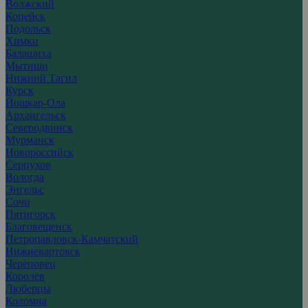
Волжский
Копейск
Подольск
Химки
Балашиха
Мытищи
Нижний Тагил
Курск
Йошкар-Ола
Архангельск
Северодвинск
Мурманск
Новороссийск
Серпухов
Вологда
Энгельс
Сочи
Пятигорск
Благовещенск
Петропавловск-Камчатский
Нижневартовск
Череповец
Королёв
Люберцы
Коломна