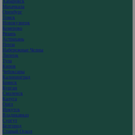
Хабаровск
Махачкала
Оренбург
Томск
Новокузнецк
Кемерово
Рязань
Астрахань
Пенза
Набережные Челны
Липецк
Тула
Киров
Чебоксары
Калининград
Брянск
Курган
Смоленск
Калуга
Орёл
Иркутск
Владикавказ
Сургут
Белгород
Старый Оскол