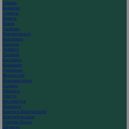
Абакан
Балаково
Северск
Ковров
Псков
Сызрань
Новомосковск
Березники
Нальчик
Дербент
Грозный
Каспийск
Камышин
Одинцово
Жуковский
Новошахтинск
Салават
Обнинск
Элиста
Кисловодск
Ноябрьск
Каменск-Шахтинский
Новочебоксарск
Сергиев Посад
Щёлково