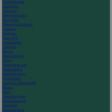
Стерлитамак
Норильск
Златоуст
Магнитогорск
Кострома
Южно-Сахалинск
Саранск
Находка
Улан-Удэ
Сыктывкар
Ангарск
Братск
Прокопьевск
Бийск
Димитровград
Нефтекамск
Нефтеюганск
Дзержинск
Каменск-Уральский
Миасс
Орск
Электросталь
Новочеркасск
Рыбинск
Красногорск