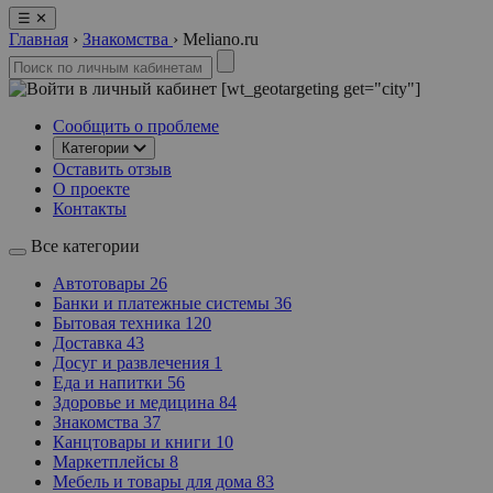
☰
✕
Главная
›
Знакомства
›
Мeliano.ru
[wt_geotargeting get="city"]
Сообщить о проблеме
Категории
Оставить отзыв
О проекте
Контакты
Все категории
Автотовары
26
Банки и платежные системы
36
Бытовая техника
120
Доставка
43
Досуг и развлечения
1
Еда и напитки
56
Здоровье и медицина
84
Знакомства
37
Канцтовары и книги
10
Маркетплейсы
8
Мебель и товары для дома
83