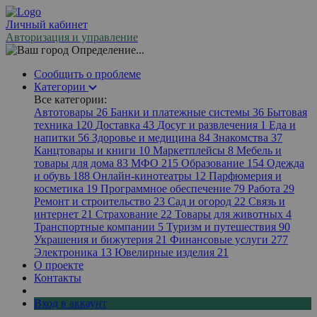
Личный кабинет
Авторизация и управление
Определение...
Сообщить о проблеме
Категории
Все категории:
Автотовары
26
Банки и платежные системы
36
Бытовая
техника
120
Доставка
43
Досуг и развлечения
1
Еда и
напитки
56
Здоровье и медицина
84
Знакомства
37
Канцтовары и книги
10
Маркетплейсы
8
Мебель и
товары для дома
83
МФО
215
Образование
154
Одежда
и обувь
188
Онлайн-кинотеатры
12
Парфюмерия и
косметика
19
Программное обеспечение
79
Работа
29
Ремонт и строительство
23
Сад и огород
22
Связь и
интернет
21
Страхование
22
Товары для животных
4
Транспортные компании
5
Туризм и путешествия
90
Украшения и бижутерия
21
Финансовые услуги
277
Электроника
13
Ювелирные изделия
21
О проекте
Контакты
Вход в аккаунт