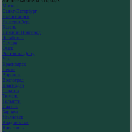
Личные кабинеты в городах
Москва
Санкт-Петербург
Новосибирск
Екатеринбург
Казань
Нижний Новгород
Челябинск
Самара
Омск
Ростов-на-Дону
Уфа
Красноярск
Пермь
Воронеж
Волгоград
Краснодар
Саратов
Тюмень
Тольятти
Ижевск
Барнаул
Ульяновск
Владивосток
Ярославль