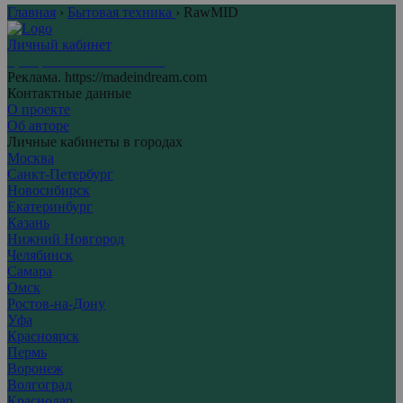
Главная
›
Бытовая техника
›
RawMID
Личный кабинет
Центр личных кабинетов
Реклама. https://madeindream.com
Контактные данные
О проекте
Об авторе
Личные кабинеты в городах
Москва
Санкт-Петербург
Новосибирск
Екатеринбург
Казань
Нижний Новгород
Челябинск
Самара
Омск
Ростов-на-Дону
Уфа
Красноярск
Пермь
Воронеж
Волгоград
Краснодар