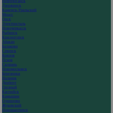
Нефтеюганск
Дзержинск
Каменск-Уральский
Миасс
Орск
Электросталь
Новочеркасск
Рыбинск
Красногорск
Абакан
Балаково
Северск
Ковров
Псков
Сызрань
Новомосковск
Березники
Нальчик
Дербент
Грозный
Каспийск
Камышин
Одинцово
Жуковский
Новошахтинск