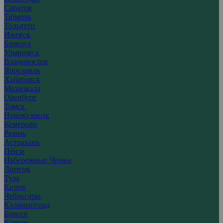
Саратов
Тюмень
Тольятти
Ижевск
Барнаул
Ульяновск
Владивосток
Ярославль
Хабаровск
Махачкала
Оренбург
Томск
Новокузнецк
Кемерово
Рязань
Астрахань
Пенза
Набережные Челны
Липецк
Тула
Киров
Чебоксары
Калининград
Брянск
Курган