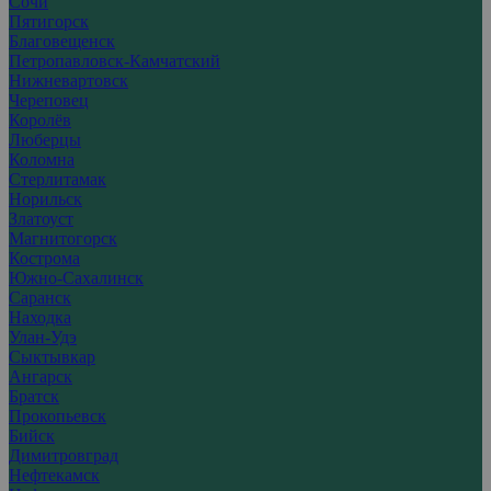
Сочи
Пятигорск
Благовещенск
Петропавловск-Камчатский
Нижневартовск
Череповец
Королёв
Люберцы
Коломна
Стерлитамак
Норильск
Златоуст
Магнитогорск
Кострома
Южно-Сахалинск
Саранск
Находка
Улан-Удэ
Сыктывкар
Ангарск
Братск
Прокопьевск
Бийск
Димитровград
Нефтекамск