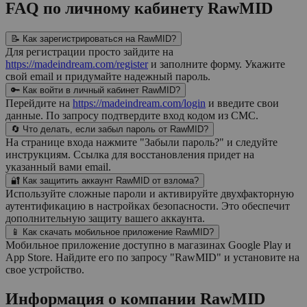
FAQ по личному кабинету RawMID
📝 Как зарегистрироваться на RawMID?
Для регистрации просто зайдите на
https://madeindream.com/register
и заполните форму. Укажите
свой email и придумайте надежный пароль.
🔑 Как войти в личный кабинет RawMID?
Перейдите на
https://madeindream.com/login
и введите свои
данные. По запросу подтвердите вход кодом из СМС.
🔄 Что делать, если забыл пароль от RawMID?
На странице входа нажмите "Забыли пароль?" и следуйте
инструкциям. Ссылка для восстановления придет на
указанный вами email.
🔐 Как защитить аккаунт RawMID от взлома?
Используйте сложные пароли и активируйте двухфакторную
аутентификацию в настройках безопасности. Это обеспечит
дополнительную защиту вашего аккаунта.
📱 Как скачать мобильное приложение RawMID?
Мобильное приложение доступно в магазинах Google Play и
App Store. Найдите его по запросу "RawMID" и установите на
свое устройство.
Информация о компании
RawMID