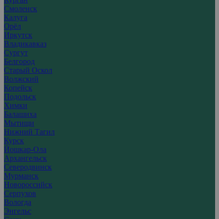
Смоленск
Калуга
Орёл
Иркутск
Владикавказ
Сургут
Белгород
Старый Оскол
Волжский
Копейск
Подольск
Химки
Балашиха
Мытищи
Нижний Тагил
Курск
Йошкар-Ола
Архангельск
Северодвинск
Мурманск
Новороссийск
Серпухов
Вологда
Энгельс