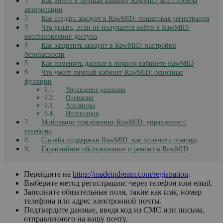
Как войти в личный кабинет RawMID: все способы
авторизации
Как создать аккаунт в RawMID: пошаговая регистрация
Что делать, если не получается войти в RawMID:
восстановление доступа
Как защитить аккаунт в RawMID: настройки
безопасности
Как изменить данные в личном кабинете RawMID
Что умеет личный кабинет RawMID: основные
функции
Управление данными
Операции
Аналитика
Интеграции
Мобильное приложение RawMID: управление с
телефона
Служба поддержки RawMID: как получить помощь
Гарантийное обслуживание и ремонт в RawMID
Перейдите на
https://madeindream.com/registration
.
Выберите метод регистрации: через телефон или email.
Заполните обязательные поля, такие как имя, номер
телефона или адрес электронной почты.
Подтвердите данные, введя код из СМС или письма,
отправленного на вашу почту.