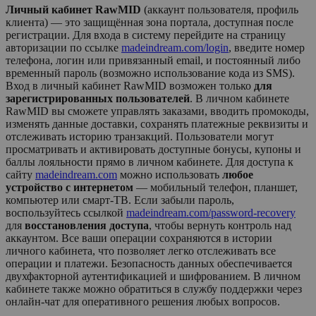
Личный кабинет RawMID
(аккаунт пользователя, профиль
клиента) — это защищённая зона портала, доступная после
регистрации. Для входа в систему перейдите на страницу
авторизации по ссылке
madeindream.com/login
, введите номер
телефона, логин или привязанный email, и постоянный либо
временный пароль (возможно использование кода из SMS).
Вход в личный кабинет
RawMID
возможен только
для
зарегистрированных пользователей
. В личном кабинете
RawMID
вы сможете управлять заказами, вводить промокоды,
изменять данные доставки, сохранять платежные реквизиты и
отслеживать историю транзакций. Пользователи могут
просматривать и активировать доступные бонусы, купоны и
баллы лояльности прямо в личном кабинете. Для доступа к
сайту
madeindream.com
можно использовать
любое
устройство с интернетом
— мобильный телефон, планшет,
компьютер или смарт-ТВ. Если забыли пароль,
воспользуйтесь ссылкой
madeindream.com/password-recovery
для
восстановления доступа
, чтобы вернуть контроль над
аккаунтом. Все ваши операции сохраняются в истории
личного кабинета, что позволяет легко отслеживать все
операции и платежи. Безопасность данных обеспечивается
двухфакторной аутентификацией и шифрованием. В личном
кабинете также можно обратиться в службу поддержки через
онлайн-чат для оперативного решения любых вопросов.