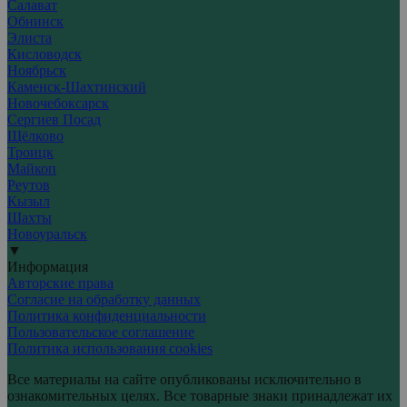
Салават
Обнинск
Элиста
Кисловодск
Ноябрьск
Каменск-Шахтинский
Новочебоксарск
Сергиев Посад
Щёлково
Троицк
Майкоп
Реутов
Кызыл
Шахты
Новоуральск
▼
Информация
Авторские права
Согласие на обработку данных
Политика конфиденциальности
Пользовательское соглашение
Политика использования cookies
Все материалы на сайте опубликованы исключительно в
ознакомительных целях. Все товарные знаки принадлежат их