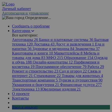
Личный кабинет
Авторизация и управление
Определение...
Сообщить о проблеме
Категории
Все категории:
Автотовары
26
Банки и платежные системы
36
Бытовая
техника
120
Доставка
43
Досуг и развлечения
1
Еда и
напитки
56
Здоровье и медицина
84
Знакомства
37
Канцтовары и книги
10
Маркетплейсы
8
Мебель и
товары для дома
83
МФО
215
Образование
154
Одежда
и обувь
188
Онлайн-кинотеатры
12
Парфюмерия и
косметика
19
Программное обеспечение
79
Работа
29
Ремонт и строительство
23
Сад и огород
22
Связь и
интернет
21
Страхование
22
Товары для животных
4
Транспортные компании
5
Туризм и путешествия
90
Украшения и бижутерия
21
Финансовые услуги
277
Электроника
13
Ювелирные изделия
21
О проекте
Контакты
Вход в аккаунт