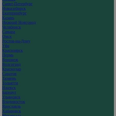
Санкт-Петербург
Новосибирск
Екатеринбург
Казань
Нижний Новгород
Челябинск
Самара
Омск
Ростов-на-Дону
Уфа
Красноярск
Пермь
Воронеж
Волгоград
Краснодар
Саратов
Тюмень
Тольятти
Ижевск
Барнаул
Ульяновск
Владивосток
Ярославль
Хабаровск
Махачкала