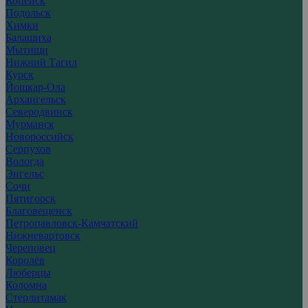
Копейск
Подольск
Химки
Балашиха
Мытищи
Нижний Тагил
Курск
Йошкар-Ола
Архангельск
Северодвинск
Мурманск
Новороссийск
Серпухов
Вологда
Энгельс
Сочи
Пятигорск
Благовещенск
Петропавловск-Камчатский
Нижневартовск
Череповец
Королёв
Люберцы
Коломна
Стерлитамак