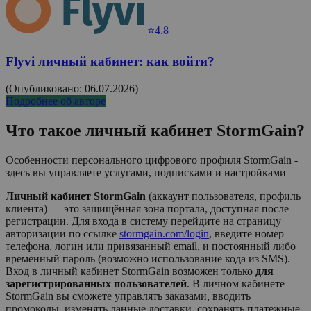
⭐4.8
Flyvi личный кабинет: как войти?
(Опубликовано: 06.07.2026)
Подробнее об авторе
Что такое личный кабинет
StormGain
?
Особенности персонального цифрового профиля StormGain -
здесь вы управляете услугами, подписками и настройками
Личный кабинет StormGain
(аккаунт пользователя, профиль
клиента) — это защищённая зона портала, доступная после
регистрации. Для входа в систему перейдите на страницу
авторизации по ссылке
stormgain.com/login
, введите номер
телефона, логин или привязанный email, и постоянный либо
временный пароль (возможно использование кода из SMS).
Вход в личный кабинет
StormGain
возможен только
для
зарегистрированных пользователей
. В личном кабинете
StormGain
вы сможете управлять заказами, вводить
промокоды, изменять данные доставки, сохранять платежные