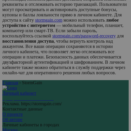
реквизиты и отслеживать историю транзакций. Пользователи
могут просматривать и активировать доступные бонусы,
купоны и баллы лояльности прямо в личном кабинете. Для
доступа к сайту
stormgain.com
можно использовать
любое
устройство с интернетом
— мобильный телефон, планшет,
компьютер или смарт-ТВ. Если забыли пароль,
воспользуйтесь ссылкой
stormgain.com/password-recovery
для
восстановления доступа
, чтобы вернуть контроль над
аккаунтом. Все ваши операции сохраняются в истории
личного кабинета, что позволяет легко отслеживать все
операции и платежи. Безопасность данных обеспечивается
двухфакторной аутентификацией и шифрованием. В личном
кабинете также можно обратиться в службу поддержки через
онлайн-чат для оперативного решения любых вопросов.
Главная
›
StormGain
Личный кабинет
Центр личных кабинетов
Реклама. https://stormgain.com/
Контактные данные
О проекте
Об авторе
Личные кабинеты в городах
Москва