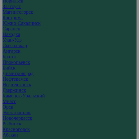
Норильск
Златоуст
Магнитогорск
Кострома
Южно-Сахалинск
Саранск
Находка
Улан-Удэ
Сыктывкар
Ангарск
Братск
Прокопьевск
Бийск
Димитровград
Нефтекамск
Нефтеюганск
Дзержинск
Каменск-Уральский
Миасс
Орск
Электросталь
Новочеркасск
Рыбинск
Красногорск
Абакан