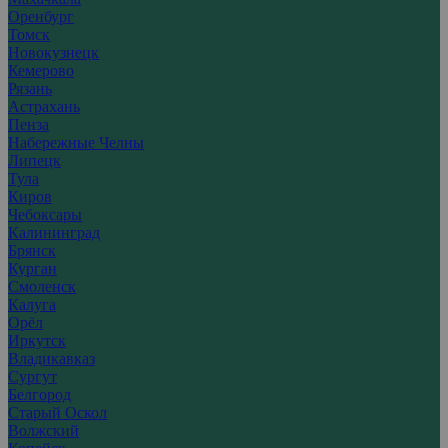
Оренбург
Томск
Новокузнецк
Кемерово
Рязань
Астрахань
Пенза
Набережные Челны
Липецк
Тула
Киров
Чебоксары
Калининград
Брянск
Курган
Смоленск
Калуга
Орёл
Иркутск
Владикавказ
Сургут
Белгород
Старый Оскол
Волжский