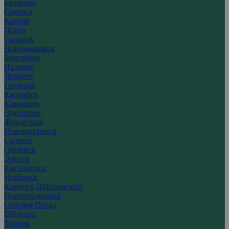
Балаково
Северск
Ковров
Псков
Сызрань
Новомосковск
Березники
Нальчик
Дербент
Грозный
Каспийск
Камышин
Одинцово
Жуковский
Новошахтинск
Салават
Обнинск
Элиста
Кисловодск
Ноябрьск
Каменск-Шахтинский
Новочебоксарск
Сергиев Посад
Щёлково
Троицк