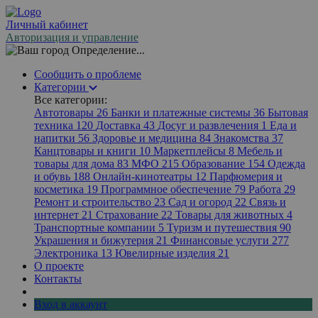
Личный кабинет
Авторизация и управление
Определение...
Сообщить о проблеме
Категории
Все категории:
Автотовары
26
Банки и платежные системы
36
Бытовая
техника
120
Доставка
43
Досуг и развлечения
1
Еда и
напитки
56
Здоровье и медицина
84
Знакомства
37
Канцтовары и книги
10
Маркетплейсы
8
Мебель и
товары для дома
83
МФО
215
Образование
154
Одежда
и обувь
188
Онлайн-кинотеатры
12
Парфюмерия и
косметика
19
Программное обеспечение
79
Работа
29
Ремонт и строительство
23
Сад и огород
22
Связь и
интернет
21
Страхование
22
Товары для животных
4
Транспортные компании
5
Туризм и путешествия
90
Украшения и бижутерия
21
Финансовые услуги
277
Электроника
13
Ювелирные изделия
21
О проекте
Контакты
Вход в аккаунт