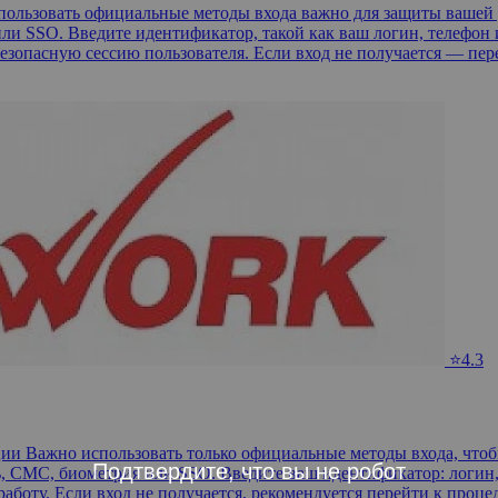
спользовать официальные методы входа важно для защиты вашей
ли SSO. Введите идентификатор, такой как ваш логин, телефон и
езопасную сессию пользователя. Если вход не получается — пер
⭐4.3
ии Важно использовать только официальные методы входа, чтоб
Подтвердите, что вы не робот
 СМС, биометрия или SSO. Введите ваш идентификатор: логин, т
аботу. Если вход не получается, рекомендуется перейти к проце