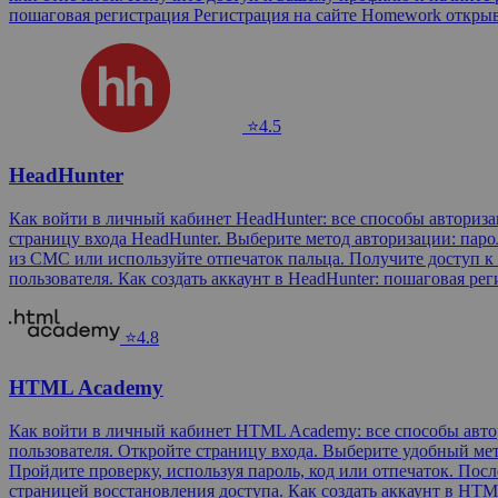
пошаговая регистрация Регистрация на сайте Homework откры
⭐4.5
HeadHunter
Как войти в личный кабинет HeadHunter: все способы авториз
страницу входа HeadHunter. Выберите метод авторизации: паро
из СМС или используйте отпечаток пальца. Получите доступ к
пользователя. Как создать аккаунт в HeadHunter: пошаговая ре
⭐4.8
HTML Academy
Как войти в личный кабинет HTML Academy: все способы авто
пользователя. Откройте страницу входа. Выберите удобный мет
Пройдите проверку, используя пароль, код или отпечаток. Пос
страницей восстановления доступа. Как создать аккаунт в HT