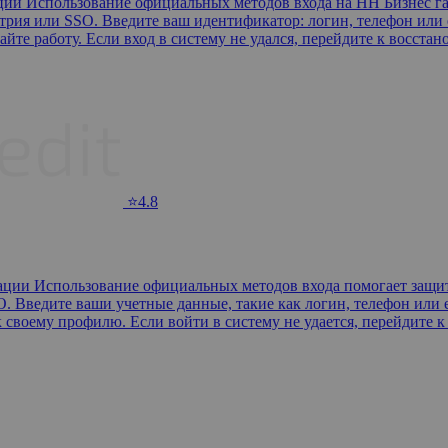
ации Использование официальных методов входа на HH Бизнес г
рия или SSO. Введите ваш идентификатор: логин, телефон или e
те работу. Если вход в систему не удался, перейдите к восстан
⭐4.8
зации Использование официальных методов входа помогает защит
. Введите ваши учетные данные, такие как логин, телефон или 
к своему профилю. Если войти в систему не удается, перейдите