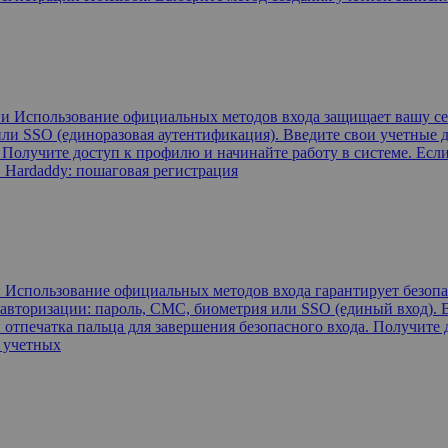
ции Использование официальных методов входа защищает вашу с
ли SSO (единоразовая аутентификация). Введите свои учетные д
. Получите доступ к профилю и начинайте работу в системе. Есл
в Hardaddy: пошаговая регистрация
ии Использование официальных методов входа гарантирует безо
 авторизации: пароль, СМС, биометрия или SSO (единый вход). В
 отпечатка пальца для завершения безопасного входа. Получите 
ю учетных