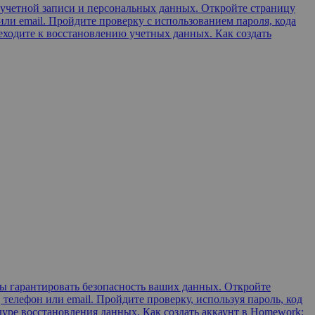
 учетной записи и персональных данных. Откройте страницу
ли email. Пройдите проверку с использованием пароля, кода
еходите к восстановлению учетных данных. Как создать
ы гарантировать безопасность ваших данных. Откройте
елефон или email. Пройдите проверку, используя пароль, код
дуре восстановления данных. Как создать аккаунт в Homework: