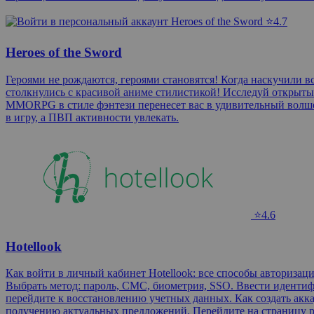
⭐4.7
Heroes of the Sword
Героями не рождаются, героями становятся! Когда наскучил
столкнулись с красивой аниме стилистикой! Исследуй открыты
MMORPG в стиле фэнтези перенесет вас в удивительный волш
в игру, а ПВП активности увлекать.
⭐4.6
Hotellook
Как войти в личный кабинет Hotellook: все способы авторизац
Выбрать метод: пароль, СМС, биометрия, SSO. Ввести идентифи
перейдите к восстановлению учетных данных. Как создать акка
получению актуальных предложений. Перейдите на страницу рег