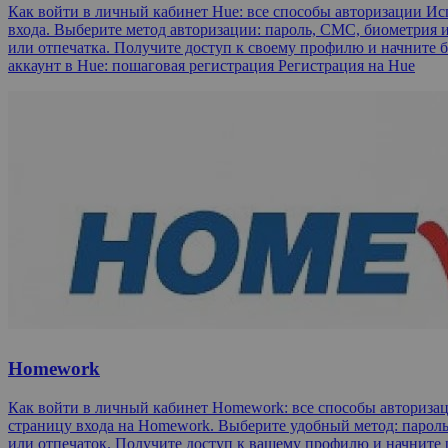
Как войти в личный кабинет Hue: все способы авторизации И
входа. Выберите метод авторизации: пароль, СМС, биометрия и
или отпечатка. Получите доступ к своему профилю и начните б
аккаунт в Hue: пошаговая регистрация Регистрация на Hue
Homework
Как войти в личный кабинет Homework: все способы авторизац
страницу входа на Homework. Выберите удобный метод: пароль,
или отпечаток. Получите доступ к вашему профилю и начните р