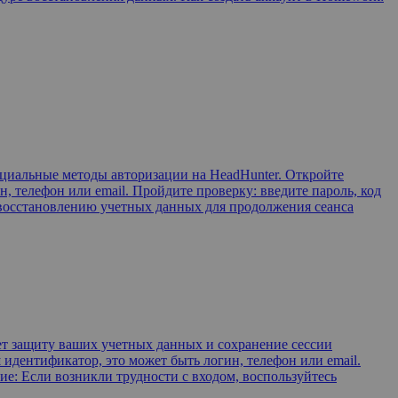
ициальные методы авторизации на HeadHunter. Откройте
 телефон или email. Пройдите проверку: введите пароль, код
к восстановлению учетных данных для продолжения сеанса
т защиту ваших учетных данных и сохранение сессии
идентификатор, это может быть логин, телефон или email.
е: Если возникли трудности с входом, воспользуйтесь