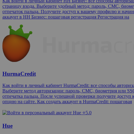
Как войти в личный кабинет HH Бизнес: все способы авториз
страницу входа. Выберите удобный метод: пароль, СМС, биомет
отпечаток пальца. Получите доступ к вашему профилю и начинай
аккаунт в HH Бизнес: пошаговая регистрация Регистрация на
HurmaCredit
Как войти в личный кабинет HurmaCredit: все способы автори
Выберите метод авторизации: пароль, СМС, биометрия или SSO
отпечатка пальца. После успешной проверки получите доступ 
опцию на сайте. Как создать аккаунт в HurmaCredit: пошаговая
⭐5.0
Hue