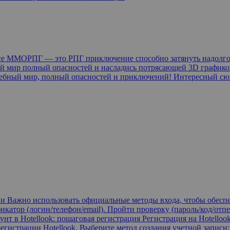
и все ММОРПГ — это РПГ приключение способно затянуть надол
й мир полный опасностей и насладись потрясающей 3D графикой!
ебный мир, полный опасностей и приключений! Интересный сю
ии Важно использовать официальные методы входа, чтобы обеспе
катор (логин/телефон/email). Пройти проверку (пароль/код/отпе
унт в Hotellook: пошаговая регистрация Регистрация на Hotell
истрации Hotellook. Выберите метод создания учетной записи: 