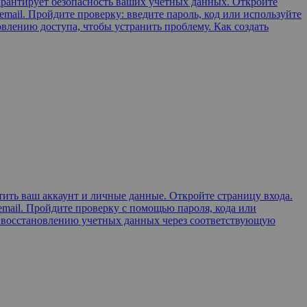
арантирует безопасность ваших учетных данных. Откройте
mail. Пройдите проверку: введите пароль, код или используйте
овлению доступа, чтобы устранить проблему. Как создать
ить ваш аккаунт и личные данные. Откройте страницу входа.
email. Пройдите проверку с помощью пароля, кода или
 к восстановлению учетных данных через соответствующую