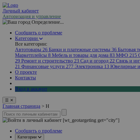
Личный кабинет
Авторизация и управление
Определение...
Сообщить о проблеме
Категории
Все категории:
Автотовары
26
Банки и платежные системы
36
Бытовая 
Маркетплейсы
8
Мебель и товары для дома
83
МФО
215
29
Ремонт и строительство
23
Сад и огород
22
Связь и ин
21
Финансовые услуги
277
Электроника
13
Ювелирные и
О проекте
Контакты
Вход в аккаунт
☰
✕
Главная страница
>
H
[wt_geotargeting get="city"]
Сообщить о проблеме
Категории