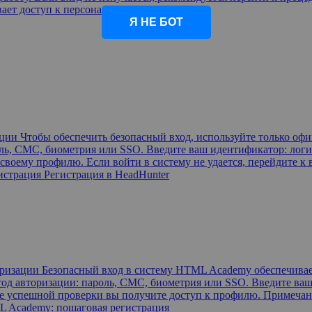
вает доступ к персонализированным
Я НЕ БОТ
ации Чтобы обеспечить безопасный вход, используйте только оф
ль, СМС, биометрия или SSO. Введите ваш идентификатор: логин,
 своему профилю. Если войти в систему не удается, перейдите 
гистрация Регистрация в HeadHunter
ризации Безопасный вход в систему HTML Academy обеспечивае
од авторизации: пароль, СМС, биометрия или SSO. Введите ваш 
ле успешной проверки вы получите доступ к профилю. Примечани
ML Academy: пошаговая регистрация