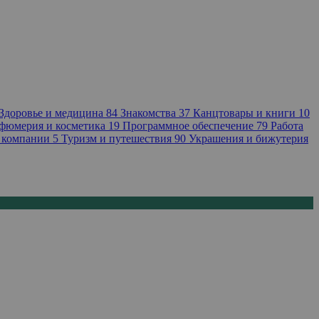
Здоровье и медицина
84
Знакомства
37
Канцтовары и книги
10
фюмерия и косметика
19
Программное обеспечение
79
Работа
 компании
5
Туризм и путешествия
90
Украшения и бижутерия