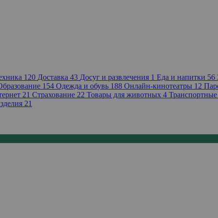
техника
120
Доставка
43
Досуг и развлечения
1
Еда и напитки
56
Образование
154
Одежда и обувь
188
Онлайн-кинотеатры
12
Пар
тернет
21
Страхование
22
Товары для животных
4
Транспортные
зделия
21