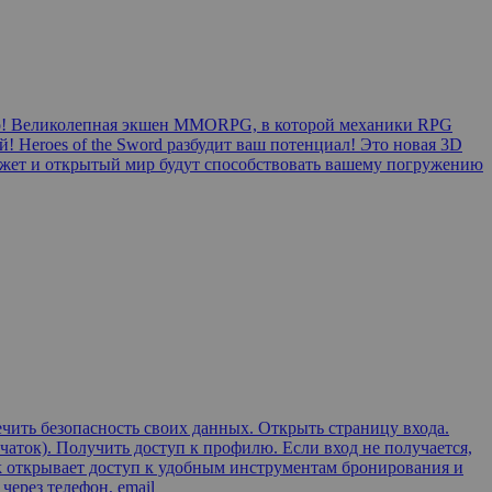
го! Великолепная экшен MMORPG, в которой механики RPG
 Heroes of the Sword разбудит ваш потенциал! Это новая 3D
жет и открытый мир будут способствовать вашему погружению
чить безопасность своих данных. Открыть страницу входа.
чаток). Получить доступ к профилю. Если вход не получается,
ook открывает доступ к удобным инструментам бронирования и
через телефон, email