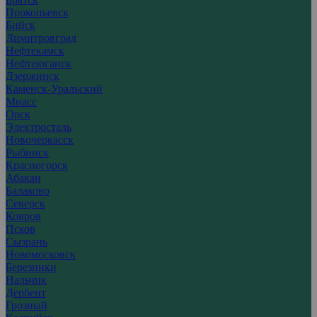
Прокопьевск
Бийск
Димитровград
Нефтекамск
Нефтеюганск
Дзержинск
Каменск-Уральский
Миасс
Орск
Электросталь
Новочеркасск
Рыбинск
Красногорск
Абакан
Балаково
Северск
Ковров
Псков
Сызрань
Новомосковск
Березники
Нальчик
Дербент
Грозный