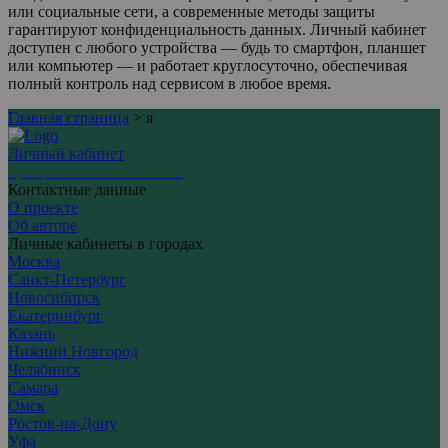
или социальные сети, а современные методы защиты
гарантируют конфиденциальность данных. Личный кабинет
доступен с любого устройства — будь то смартфон, планшет
или компьютер — и работает круглосуточно, обеспечивая
полный контроль над сервисом в любое время.
Главная страница
>
я
Личный кабинет
Центр личных кабинетов
Контактные данные
О проекте
Об авторе
Личные кабинеты в городах
Москва
Санкт-Петербург
Новосибирск
Екатеринбург
Казань
Нижний Новгород
Челябинск
Самара
Омск
Ростов-на-Дону
Уфа