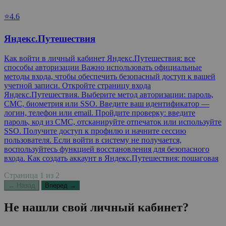
⭐4.6
Яндекс.Путешествия
Как войти в личный кабинет Яндекс.Путешествия: все
способы авторизации Важно использовать официальные
методы входа, чтобы обеспечить безопасный доступ к вашей
учетной записи. Откройте страницу входа
Яндекс.Путешествия. Выберите метод авторизации: пароль,
СМС, биометрия или SSO. Введите ваш идентификатор —
логин, телефон или email. Пройдите проверку: введите
пароль, код из СМС, отсканируйте отпечаток или используйте
SSO. Получите доступ к профилю и начните сессию
пользователя. Если войти в систему не получается,
воспользуйтесь функцией восстановления для безопасного
входа. Как создать аккаунт в Яндекс.Путешествия: пошаговая
Страница
1
из
2
← Назад
Вперед →
Не нашли свой личный кабинет?