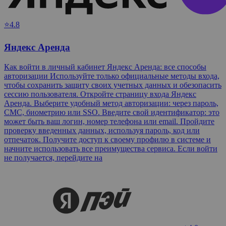
⭐4.8
Яндекс Аренда
Как войти в личный кабинет Яндекс Аренда: все способы
авторизации Используйте только официальные методы входа,
чтобы сохранить защиту своих учетных данных и обезопасить
сессию пользователя. Откройте страницу входа Яндекс
Аренда. Выберите удобный метод авторизации: через пароль,
СМС, биометрию или SSO. Введите свой идентификатор: это
может быть ваш логин, номер телефона или email. Пройдите
проверку введенных данных, используя пароль, код или
отпечаток. Получите доступ к своему профилю в системе и
начните использовать все преимущества сервиса. Если войти
не получается, перейдите на