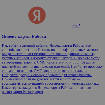
⭐4.5
Яндекс карты Работа
Как войти в личный кабинет Яндекс карты Работа: все
способы авторизации Использование официальных методов
входа обеспечивает безопасность ваших данных и защиту
учетных записей. Откройте страницу входа. Выберите метод
авторизации: пароль, СМС, биометрия или SSO. Введите
идентификатор: логин, телефон или email. Пройдите проверку
с помощью пароля, СМС-кода или отпечатка пальца.
Получите доступ к своему профилю для начала работы.
Примечание: если не удается войти в систему —
воспользуйтесь функцией восстановления учетных данных.
Как создать аккаунт в Яндекс карты Работа: пошаговая
регистрация Регистрация