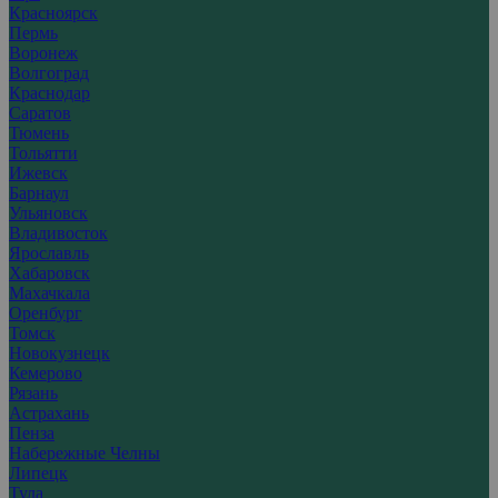
Красноярск
Пермь
Воронеж
Волгоград
Краснодар
Саратов
Тюмень
Тольятти
Ижевск
Барнаул
Ульяновск
Владивосток
Ярославль
Хабаровск
Махачкала
Оренбург
Томск
Новокузнецк
Кемерово
Рязань
Астрахань
Пенза
Набережные Челны
Липецк
Тула