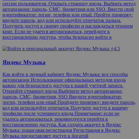
сессии пользователя. Открыть страницу входа. Выбрать метод
авторизации: пароль, СМС, биометрия или SSO. Ввести свой
идентификатор: логин, телефон или email. Пройти проверку:
введите пароль, код или используйте отпечаток пальца.
Получить доступ к своему профилю и наслаждаться чтением
книг. Если не удается авторизоваться, перейдите к
восстановлению доступа, чтобы безопасно войти в
⭐4.5
Яндекс Музыка
Как войти в личный кабинет Яндекс Музыка: все способы
авторизации Использование официальных методов входа
важно для безопасного доступа к вашей учетной записи.
Откройте страницу входа Выберите метод авторизации:
пароль, СМС, биометрия, SSO Введите идентификатор:
логин, телефон или email Пройдите проверку: введите пароль,
код или используйте отпечаток Получите доступ к вашему
профилю после успешного входа Примечание: если не
удалось авторизоваться, рекомендуется перейти к
восстановлению доступа. Как создать аккаунт в Яндекс
Музыка: пошаговая регистрация Регистрация в Яндекс
Музыка предоставляет доступ к богатой