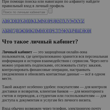
При помощи поиска или навигации по алфавиту найдите
правильный вход в личный профиль
A
B
C
D
E
F
G
H
I
J
K
L
M
N
O
P
Q
R
S
T
U
V
W
X
Y
Z
А
Б
В
Г
Д
Е
Ж
З
И
К
Л
М
Н
О
П
Р
С
Т
У
Ф
Х
Ц
Ч
Ш
Э
Ю
Я
Что такое личный кабинет?
Личный кабинет
— это защищённая онлайн-зона
пользователя, где централизованно хранится вся персональная
информация и история взаимодействия с сервисом. Через него
можно управлять подписками, отслеживать статус заказов,
контролировать финансовые операции, настраивать
уведомления и обновлять контактные данные — всё в одном
месте.
Такой аккаунт особенно удобен: покупателям — для контроля
доставки и возвратов, клиентам банков — для мониторинга
счетов и переводов, а студентам или госпользователям — для
доступа к документам и услугам без личного визита.
Вход обычно возможен через телефон, электронную почту