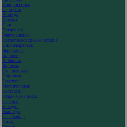
Новороссийск
Серпухов
Вологда
Энгельс
Сочи
Пятигорск
Благовещенск
Петропавловск-Камчатский
Нижневартовск
Череповец
Королёв
Люберцы
Коломна
Стерлитамак
Норильск
Златоуст
Магнитогорск
Кострома
Южно-Сахалинск
Саранск
Находка
Улан-Удэ
Сыктывкар
Ангарск
Братск