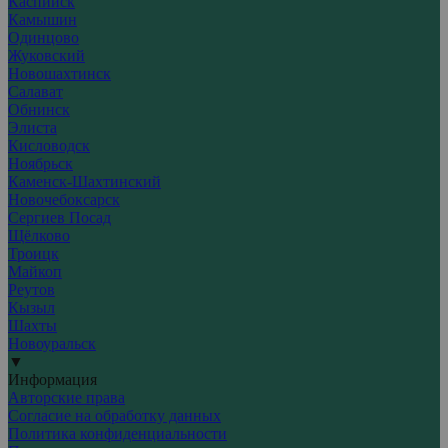
Каспийск
Камышин
Одинцово
Жуковский
Новошахтинск
Салават
Обнинск
Элиста
Кисловодск
Ноябрьск
Каменск-Шахтинский
Новочебоксарск
Сергиев Посад
Щёлково
Троицк
Майкоп
Реутов
Кызыл
Шахты
Новоуральск
▼
Информация
Авторские права
Согласие на обработку данных
Политика конфиденциальности