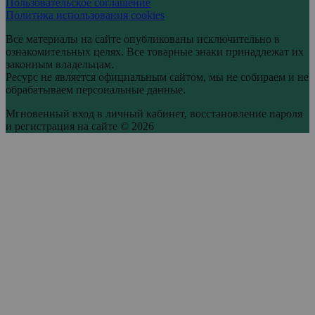
Пользовательское соглашение
Политика использования cookies
Все материалы на сайте опубликованы исключительно в
ознакомительных целях. Все товарные знаки принадлежат их
законным владельцам.
Ресурс не является официальным сайтом, мы не собираем и не
обрабатываем персональные данные.
Мгновенный вход в личный кабинет, восстановление пароля
и регистрация на сайте © 2026