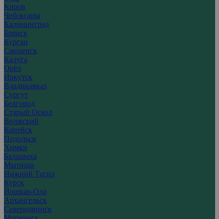
Киров
Чебоксары
Калининград
Брянск
Курган
Смоленск
Калуга
Орёл
Иркутск
Владикавказ
Сургут
Белгород
Старый Оскол
Волжский
Копейск
Подольск
Химки
Балашиха
Мытищи
Нижний Тагил
Курск
Йошкар-Ола
Архангельск
Северодвинск
Мурманск