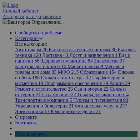
Личный кабинет
Авторизация и управление
Определение...
Сообщить о проблеме
Категории
Все категории:
Автотовары
26
Банки и платежные системы
36
Бытовая
техника
120
Доставка
43
Досуг и развлечения
1
Еда и
напитки
56
Здоровье и медицина
84
Знакомства
37
Канцтовары и книги
10
Маркетплейсы
8
Мебель и
товары для дома
83
МФО
215
Образование
154
Одежда
и обувь
188
Онлайн-кинотеатры
12
Парфюмерия и
косметика
19
Программное обеспечение
79
Работа
29
Ремонт и строительство
23
Сад и огород
22
Связь и
интернет
21
Страхование
22
Товары для животных
4
Транспортные компании
5
Туризм и путешествия
90
Украшения и бижутерия
21
Финансовые услуги
277
Электроника
13
Ювелирные изделия
21
О проекте
Контакты
Вход в аккаунт