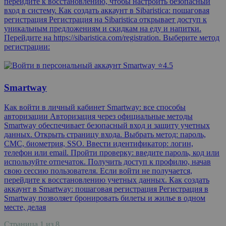
перейдите к восстановлению, чтобы настроить безопасный
вход в систему. Как создать аккаунт в Sibaristica: пошаговая
регистрация Регистрация на Sibaristica открывает доступ к
уникальным предложениям и скидкам на еду и напитки.
Перейдите на https://sibaristica.com/registration. Выберите метод
регистрации:
⭐4.5
Smartway
Как войти в личный кабинет Smartway: все способы
авторизации Авторизация через официальные методы
Smartway обеспечивает безопасный вход и защиту учетных
данных. Открыть страницу входа. Выбрать метод: пароль,
СМС, биометрия, SSO. Ввести идентификатор: логин,
телефон или email. Пройти проверку: введите пароль, код или
используйте отпечаток. Получить доступ к профилю, начав
свою сессию пользователя. Если войти не получается,
перейдите к восстановлению учетных данных. Как создать
аккаунт в Smartway: пошаговая регистрация Регистрация в
Smartway позволяет бронировать билеты и жилье в одном
месте, делая
Страница
1
из
8