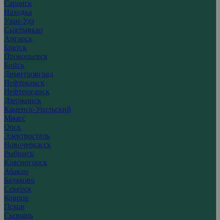
Саранск
Находка
Улан-Удэ
Сыктывкар
Ангарск
Братск
Прокопьевск
Бийск
Димитровград
Нефтекамск
Нефтеюганск
Дзержинск
Каменск-Уральский
Миасс
Орск
Электросталь
Новочеркасск
Рыбинск
Красногорск
Абакан
Балаково
Северск
Ковров
Псков
Сызрань