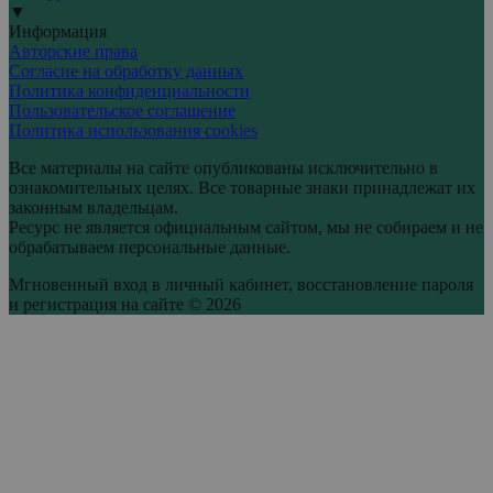
▼
Информация
Авторские права
Согласие на обработку данных
Политика конфиденциальности
Пользовательское соглашение
Политика использования cookies
Все материалы на сайте опубликованы исключительно в
ознакомительных целях. Все товарные знаки принадлежат их
законным владельцам.
Ресурс не является официальным сайтом, мы не собираем и не
обрабатываем персональные данные.
Мгновенный вход в личный кабинет, восстановление пароля
и регистрация на сайте © 2026