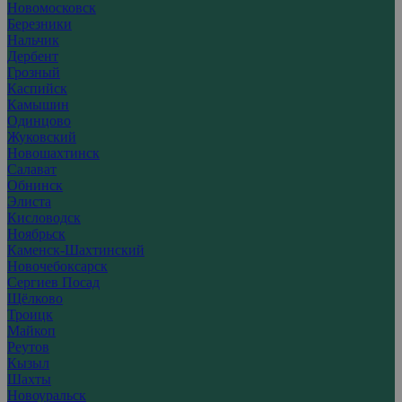
Новомосковск
Березники
Нальчик
Дербент
Грозный
Каспийск
Камышин
Одинцово
Жуковский
Новошахтинск
Салават
Обнинск
Элиста
Кисловодск
Ноябрьск
Каменск-Шахтинский
Новочебоксарск
Сергиев Посад
Щёлково
Троицк
Майкоп
Реутов
Кызыл
Шахты
Новоуральск