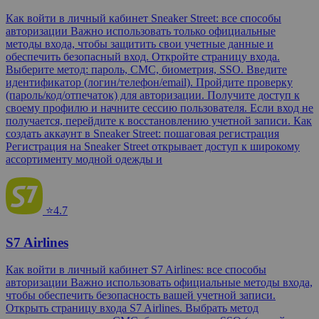
Как войти в личный кабинет Sneaker Street: все способы
авторизации Важно использовать только официальные
методы входа, чтобы защитить свои учетные данные и
обеспечить безопасный вход. Откройте страницу входа.
Выберите метод: пароль, СМС, биометрия, SSO. Введите
идентификатор (логин/телефон/email). Пройдите проверку
(пароль/код/отпечаток) для авторизации. Получите доступ к
своему профилю и начните сессию пользователя. Если вход не
получается, перейдите к восстановлению учетной записи. Как
создать аккаунт в Sneaker Street: пошаговая регистрация
Регистрация на Sneaker Street открывает доступ к широкому
ассортименту модной одежды и
⭐4.7
S7 Airlines
Как войти в личный кабинет S7 Airlines: все способы
авторизации Важно использовать официальные методы входа,
чтобы обеспечить безопасность вашей учетной записи.
Открыть страницу входа S7 Airlines. Выбрать метод