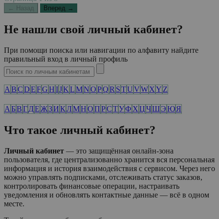
← Назад
Вперед →
Не нашли свой личный кабинет?
При помощи поиска или навигации по алфавиту найдите
правильный вход в личный профиль
A
B
C
D
E
F
G
H
I
J
K
L
M
N
O
P
Q
R
S
T
U
V
W
X
Y
Z
А
Б
В
Г
Д
Е
Ж
З
И
К
Л
М
Н
О
П
Р
С
Т
У
Ф
Х
Ц
Ч
Ш
Э
Ю
Я
Что такое личный кабинет?
Личный кабинет
— это защищённая онлайн-зона
пользователя, где централизованно хранится вся персональная
информация и история взаимодействия с сервисом. Через него
можно управлять подписками, отслеживать статус заказов,
контролировать финансовые операции, настраивать
уведомления и обновлять контактные данные — всё в одном
месте.