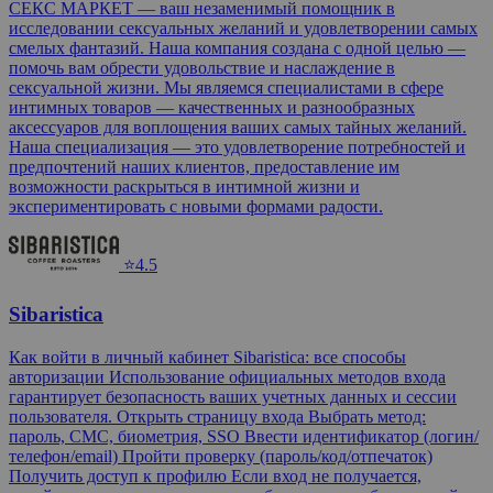
СЕКС МАРКЕТ — ваш незаменимый помощник в
исследовании сексуальных желаний и удовлетворении самых
смелых фантазий. Наша компания создана с одной целью —
помочь вам обрести удовольствие и наслаждение в
сексуальной жизни. Мы являемся специалистами в сфере
интимных товаров — качественных и разнообразных
аксессуаров для воплощения ваших самых тайных желаний.
Наша специализация — это удовлетворение потребностей и
предпочтений наших клиентов, предоставление им
возможности раскрыться в интимной жизни и
экспериментировать с новыми формами радости.
⭐4.5
Sibaristica
Как войти в личный кабинет Sibaristica: все способы
авторизации Использование официальных методов входа
гарантирует безопасность ваших учетных данных и сессии
пользователя. Открыть страницу входа Выбрать метод:
пароль, СМС, биометрия, SSO Ввести идентификатор (логин/
телефон/email) Пройти проверку (пароль/код/отпечаток)
Получить доступ к профилю Если вход не получается,