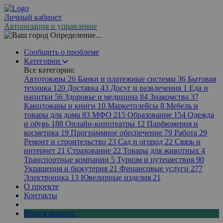
Личный кабинет
Авторизация и управление
Определение...
Сообщить о проблеме
Категории
Все категории:
Автотовары
26
Банки и платежные системы
36
Бытовая
техника
120
Доставка
43
Досуг и развлечения
1
Еда и
напитки
56
Здоровье и медицина
84
Знакомства
37
Канцтовары и книги
10
Маркетплейсы
8
Мебель и
товары для дома
83
МФО
215
Образование
154
Одежда
и обувь
188
Онлайн-кинотеатры
12
Парфюмерия и
косметика
19
Программное обеспечение
79
Работа
29
Ремонт и строительство
23
Сад и огород
22
Связь и
интернет
21
Страхование
22
Товары для животных
4
Транспортные компании
5
Туризм и путешествия
90
Украшения и бижутерия
21
Финансовые услуги
277
Электроника
13
Ювелирные изделия
21
О проекте
Контакты
Вход в аккаунт