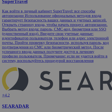
SuperTravel
Как войти в личный кабинет SuperTravel: все способы
авторизации Использование официальных методов входа
гарантирует безопасность ваших данных и учетных записей.
Открыть страницу входа, чтобы начать процесс авторизации.
Выбрать метод входа: пароль, СМС-код, биометрия или SSO
(единственный вход). Введите свои учетные данные:
идентификатор пользователя, телефон или адрес электронной
почты. Пройти проверку безопасности, используя пароль, код
подтверждения из СМС или биометрический метод. После
успешного ввода данных получите доступ к личному
профилю пользователя. Примечание: если не удается войти в
систему, воспользуйтесь процедурой восстановления
⭐4.2
SEARADAR