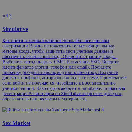
⭐4.3
Simulative
Как войти в личный кабинет Simulative: все способы
авторизации Важно использовать только официальные
методы входа, чтобы защитить свои учетные данные и
обеспечить безопасный вход. Откройте страницу входа.
Выберите метод: пароль, СМС, биометрия, SSO. Введите
идентификатор (логин, телефон или email). Пройдите
проверку (введите пароль, код или отпечаток). Получите
доступ к профилю, авторизовавшись в системе. Примечание:
если войти не получается, перейдите к восстановлению
учетной записи. Как создать аккаунт в Simulative: пошаговая
регистрация Регистрация на Simulative открывает доступ к
образовательным ресурсам и материалам.
⭐4.8
Sex Market