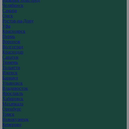
Нижний Новгород
Челябинск
Самара
Омск
Ростов-на-Дону
Уфа
Красноярск
Пермь
Воронеж
Волгоград
Краснодар
Саратов
Тюмень
Тольятти
Ижевск
Барнаул
Ульяновск
Владивосток
Ярославль
Хабаровск
Махачкала
Оренбург
Томск
Новокузнецк
Кемерово