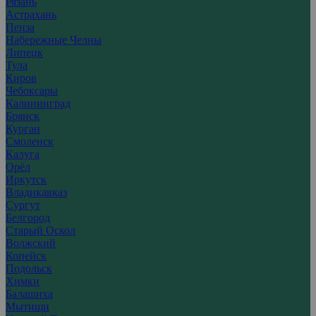
Рязань
Астрахань
Пенза
Набережные Челны
Липецк
Тула
Киров
Чебоксары
Калининград
Брянск
Курган
Смоленск
Калуга
Орёл
Иркутск
Владикавказ
Сургут
Белгород
Старый Оскол
Волжский
Копейск
Подольск
Химки
Балашиха
Мытищи