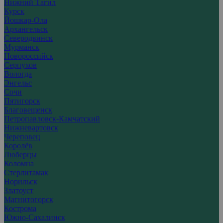
Нижний Тагил
Курск
Йошкар-Ола
Архангельск
Северодвинск
Мурманск
Новороссийск
Серпухов
Вологда
Энгельс
Сочи
Пятигорск
Благовещенск
Петропавловск-Камчатский
Нижневартовск
Череповец
Королёв
Люберцы
Коломна
Стерлитамак
Норильск
Златоуст
Магнитогорск
Кострома
Южно-Сахалинск