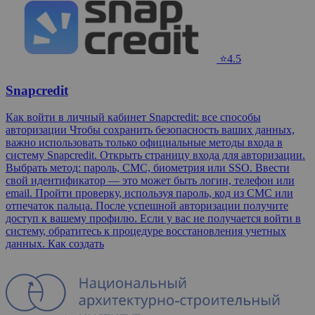
⭐4.5
Snapcredit
Как войти в личный кабинет Snapcredit: все способы
авторизации Чтобы сохранить безопасность ваших данных,
важно использовать только официальные методы входа в
систему Snapcredit. Открыть страницу входа для авторизации.
Выбрать метод: пароль, СМС, биометрия или SSO. Ввести
свой идентификатор — это может быть логин, телефон или
email. Пройти проверку, используя пароль, код из СМС или
отпечаток пальца. После успешной авторизации получите
доступ к вашему профилю. Если у вас не получается войти в
систему, обратитесь к процедуре восстановления учетных
данных. Как создать