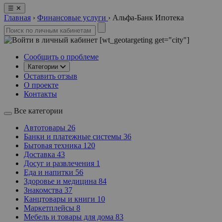
☰
✕
Главная
›
Финансовые услуги
›
Альфа-Банк Ипотека
[wt_geotargeting get="city"]
Сообщить о проблеме
Категории
Оставить отзыв
О проекте
Контакты
Все категории
Автотовары
26
Банки и платежные системы
36
Бытовая техника
120
Доставка
43
Досуг и развлечения
1
Еда и напитки
56
Здоровье и медицина
84
Знакомства
37
Канцтовары и книги
10
Маркетплейсы
8
Мебель и товары для дома
83