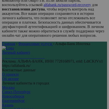
компьютер или смарт-ТВ. Если забыли пароль,
воспользуйтесь ссылкой
alfabank.ru/password-recovery
для
восстановления доступа
, чтобы вернуть контроль над
аккаунтом. Все ваши операции сохраняются в истории
личного кабинета, что позволяет легко отслеживать все
операции и платежи. Безопасность данных обеспечивается
двухфакторной аутентификацией и шифрованием. В личном
кабинете также можно обратиться в службу поддержки через
онлайн-чат для оперативного решения любых вопросов.
Главная
›
Финансовые услуги
›
Альфа-Банк Ипотека
Личный кабинет
Центр личных кабинетов
Реклама. АЛЬФА-БАНК, ИНН 7728168971, erid: LdtCKfVx1
https://alfabank.ru/
Контактные данные
О проекте
Об авторе
Личные кабинеты в городах
Москва
Санкт-Петербург
Новосибирск
Екатеринбург
Казань