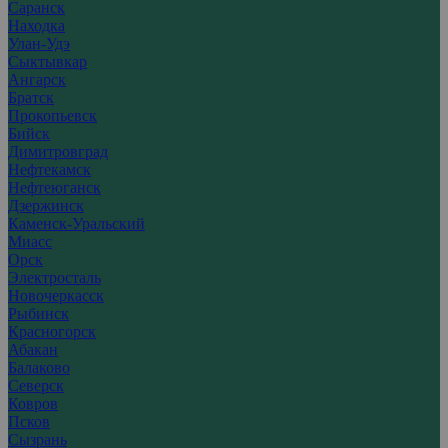
Саранск
Находка
Улан-Удэ
Сыктывкар
Ангарск
Братск
Прокопьевск
Бийск
Димитровград
Нефтекамск
Нефтеюганск
Дзержинск
Каменск-Уральский
Миасс
Орск
Электросталь
Новочеркасск
Рыбинск
Красногорск
Абакан
Балаково
Северск
Ковров
Псков
Сызрань