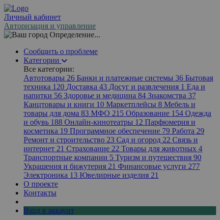
Личный кабинет
Авторизация и управление
Определение...
Сообщить о проблеме
Категории
Все категории:
Автотовары
26
Банки и платежные системы
36
Бытовая
техника
120
Доставка
43
Досуг и развлечения
1
Еда и
напитки
56
Здоровье и медицина
84
Знакомства
37
Канцтовары и книги
10
Маркетплейсы
8
Мебель и
товары для дома
83
МФО
215
Образование
154
Одежда
и обувь
188
Онлайн-кинотеатры
12
Парфюмерия и
косметика
19
Программное обеспечение
79
Работа
29
Ремонт и строительство
23
Сад и огород
22
Связь и
интернет
21
Страхование
22
Товары для животных
4
Транспортные компании
5
Туризм и путешествия
90
Украшения и бижутерия
21
Финансовые услуги
277
Электроника
13
Ювелирные изделия
21
О проекте
Контакты
Вход в аккаунт