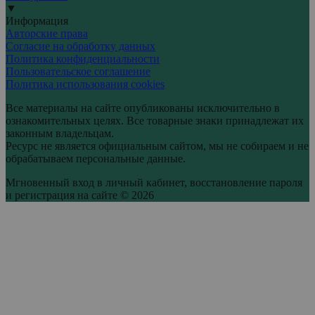
▼
Информация
Авторские права
Согласие на обработку данных
Политика конфиденциальности
Пользовательское соглашение
Политика использования cookies
Все материалы на сайте опубликованы исключительно в
ознакомительных целях. Все товарные знаки принадлежат их
законным владельцам.
Ресурс не является официальным сайтом, мы не собираем и не
обрабатываем персональные данные.
Мгновенный вход в личный кабинет, восстановление пароля
и регистрация на сайте © 2026