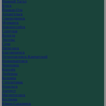
Нижний Тагил
Курск
Йошкар-Ола
Архангельск
Северодвинск
Мурманск
Новороссийск
Серпухов
Вологда
Энгельс
Сочи
Пятигорск
Благовещенск
Петропавловск-Камчатский
Нижневартовск
Череповец
Королёв
Люберцы
Коломна
Стерлитамак
Норильск
Златоуст
Магнитогорск
Кострома
Южно-Сахалинск