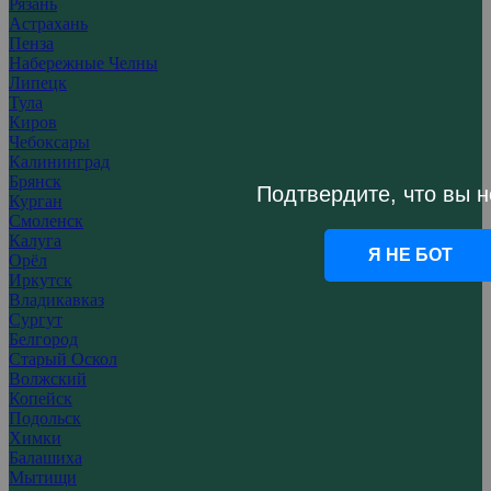
Рязань
Астрахань
Пенза
Набережные Челны
Липецк
Тула
Киров
Чебоксары
Калининград
Брянск
Подтвердите, что вы н
Курган
Смоленск
Калуга
Я НЕ БОТ
Орёл
Иркутск
Владикавказ
Сургут
Белгород
Старый Оскол
Волжский
Копейск
Подольск
Химки
Балашиха
Мытищи