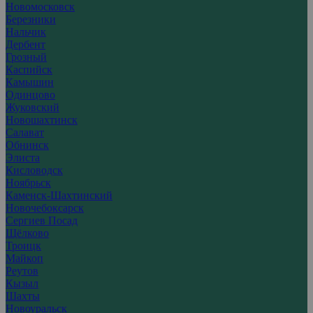
Новомосковск
Березники
Нальчик
Дербент
Грозный
Каспийск
Камышин
Одинцово
Жуковский
Новошахтинск
Салават
Обнинск
Элиста
Кисловодск
Ноябрьск
Каменск-Шахтинский
Новочебоксарск
Сергиев Посад
Щёлково
Троицк
Майкоп
Реутов
Кызыл
Шахты
Новоуральск