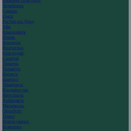
Нижний Новгород
Челябинск
Самара
Омск
Ростов-на-Дону
Уфа
Красноярск
Пермь
Воронеж
Волгоград
Краснодар
Саратов
Тюмень
Тольятти
Ижевск
Барнаул
Ульяновск
Владивосток
Ярославль
Хабаровск
Махачкала
Оренбург
Томск
Новокузнецк
Кемерово