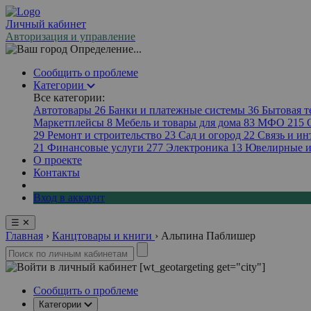
Личный кабинет
Авторизация и управление
Определение...
Сообщить о проблеме
Категории
Все категории:
Автотовары
26
Банки и платежные системы
36
Бытовая 
Маркетплейсы
8
Мебель и товары для дома
83
МФО
215
29
Ремонт и строительство
23
Сад и огород
22
Связь и ин
21
Финансовые услуги
277
Электроника
13
Ювелирные и
О проекте
Контакты
Вход в аккаунт
☰
✕
Главная
›
Канцтовары и книги
›
Альпина Паблишер
[wt_geotargeting get="city"]
Сообщить о проблеме
Категории