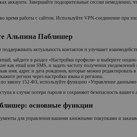
йках аккаунта. Завершайте подозрительные сессии немедленно, 
 во время работы с сайтом. Используйте VPN-соединение при в
те Альпина Паблишер
поддерживать актуальность контактов и улучшает взаимодейств
mail, зайдите в раздел «Настройки профиля» и выберите опцию
ие как email или SMS, и задать частоту получения уведомлений 
как имя, адрес и дата рождения, которые можно редактировать в
ажите регион через настройки языка и региона.
 по закону 152-ФЗ, используйте функцию «Управление данными
тупа в случае потери пароля и сохраняют безопасность вашего а
аблишер: основные функции
ументы для управления вашими книжными покупками и заказами,