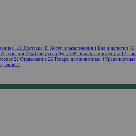
техника
120
Доставка
43
Досуг и развлечения
1
Еда и напитки
56
Образование
154
Одежда и обувь
188
Онлайн-кинотеатры
12
Пар
тернет
21
Страхование
22
Товары для животных
4
Транспортные
зделия
21