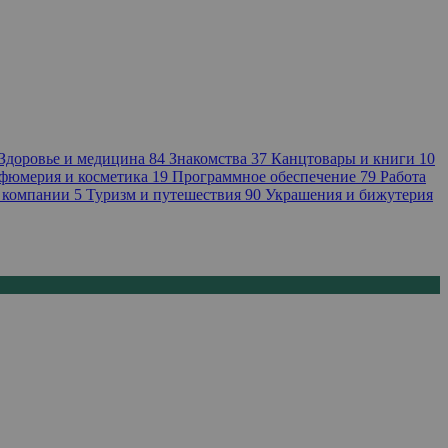
Здоровье и медицина
84
Знакомства
37
Канцтовары и книги
10
фюмерия и косметика
19
Программное обеспечение
79
Работа
 компании
5
Туризм и путешествия
90
Украшения и бижутерия