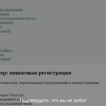
обы авторизации
трация
 восстановление доступа
опасности
ер
функции
телефона
ощь
 версии
ер: пошаговая регистрация
купкам книг, персональным предложениям и новым изданиям.
каунт Госуслуг.
ридумайте пароль.
Подтвердите, что вы не робот
на указанный email.