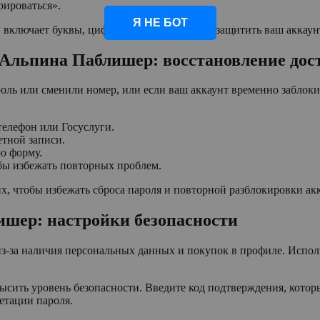
рироваться».
Я НЕ БОТ
 включает буквы, цифры и символы, чтобы защитить ваш аккаун
в Альпина Паблишер: восстановление дос
роль или сменили номер, или если ваш аккаунт временно заблоки
телефон или Госуслуги.
тной записи.
ю форму.
обы избежать повторных проблем.
х, чтобы избежать сброса пароля и повторной разблокировки акк
ишер: настройки безопасности
з-за наличия персональных данных и покупок в профиле. Испол
ить уровень безопасности. Введите код подтверждения, который 
етации пароля.