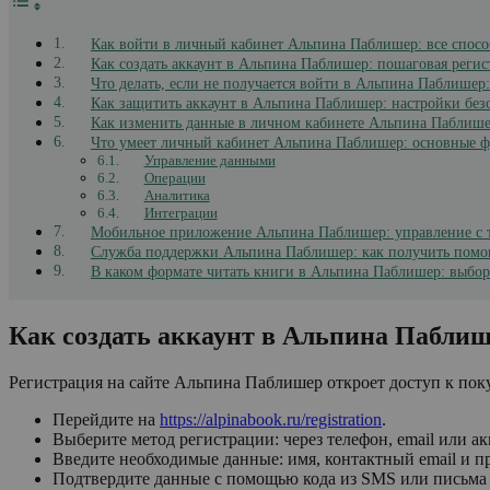
Как войти в личный кабинет Альпина Паблишер: все спос
Как создать аккаунт в Альпина Паблишер: пошаговая регис
Что делать, если не получается войти в Альпина Паблишер:
Как защитить аккаунт в Альпина Паблишер: настройки без
Как изменить данные в личном кабинете Альпина Паблиш
Что умеет личный кабинет Альпина Паблишер: основные 
Управление данными
Операции
Аналитика
Интеграции
Мобильное приложение Альпина Паблишер: управление с 
Служба поддержки Альпина Паблишер: как получить пом
В каком формате читать книги в Альпина Паблишер: выбор
Как создать аккаунт в Альпина Паблиш
Регистрация на сайте Альпина Паблишер откроет доступ к по
Перейдите на
https://alpinabook.ru/registration
.
Выберите метод регистрации: через телефон, email или ак
Введите необходимые данные: имя, контактный email и п
Подтвердите данные с помощью кода из SMS или письма 