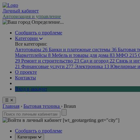
Личный кабинет
Авторизация и управление
Определение...
Сообщить о проблеме
Категории
Все категории:
Автотовары
26
Банки и платежные системы
36
Бытовая 
Маркетплейсы
8
Мебель и товары для дома
83
МФО
215
29
Ремонт и строительство
23
Сад и огород
22
Связь и ин
21
Финансовые услуги
277
Электроника
13
Ювелирные и
О проекте
Контакты
Вход в аккаунт
☰
✕
Главная
›
Бытовая техника
›
Braun
[wt_geotargeting get="city"]
Сообщить о проблеме
Категории