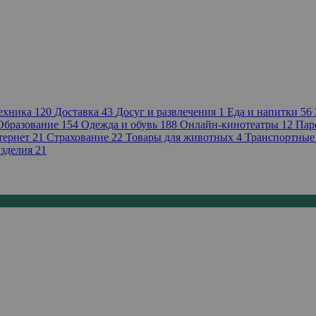
техника
120
Доставка
43
Досуг и развлечения
1
Еда и напитки
56
Образование
154
Одежда и обувь
188
Онлайн-кинотеатры
12
Пар
тернет
21
Страхование
22
Товары для животных
4
Транспортные
зделия
21