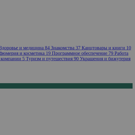
Здоровье и медицина
84
Знакомства
37
Канцтовары и книги
10
фюмерия и косметика
19
Программное обеспечение
79
Работа
 компании
5
Туризм и путешествия
90
Украшения и бижутерия