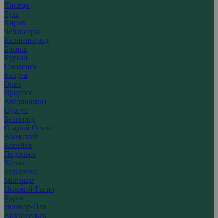
Липецк
Тула
Киров
Чебоксары
Калининград
Брянск
Курган
Смоленск
Калуга
Орёл
Иркутск
Владикавказ
Сургут
Белгород
Старый Оскол
Волжский
Копейск
Подольск
Химки
Балашиха
Мытищи
Нижний Тагил
Курск
Йошкар-Ола
Архангельск