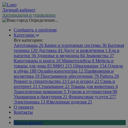
Личный кабинет
Авторизация и управление
Определение...
Сообщить о проблеме
Категории
Все категории:
Автотовары
26
Банки и платежные системы
36
Бытовая
техника
120
Доставка
43
Досуг и развлечения
1
Еда и
напитки
56
Здоровье и медицина
84
Знакомства
37
Канцтовары и книги
10
Маркетплейсы
8
Мебель и
товары для дома
83
МФО
215
Образование
154
Одежда
и обувь
188
Онлайн-кинотеатры
12
Парфюмерия и
косметика
19
Программное обеспечение
79
Работа
29
Ремонт и строительство
23
Сад и огород
22
Связь и
интернет
21
Страхование
22
Товары для животных
4
Транспортные компании
5
Туризм и путешествия
90
Украшения и бижутерия
21
Финансовые услуги
277
Электроника
13
Ювелирные изделия
21
О проекте
Контакты
Вход в аккаунт