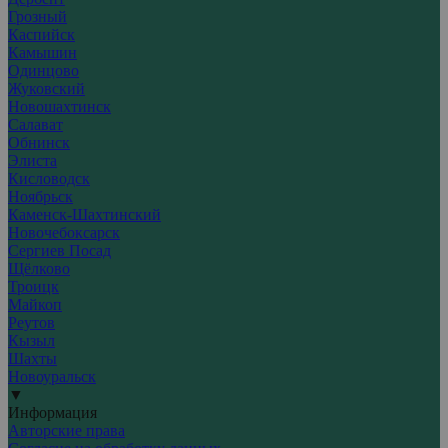
Грозный
Каспийск
Камышин
Одинцово
Жуковский
Новошахтинск
Салават
Обнинск
Элиста
Кисловодск
Ноябрьск
Каменск-Шахтинский
Новочебоксарск
Сергиев Посад
Щёлково
Троицк
Майкоп
Реутов
Кызыл
Шахты
Новоуральск
▼
Информация
Авторские права