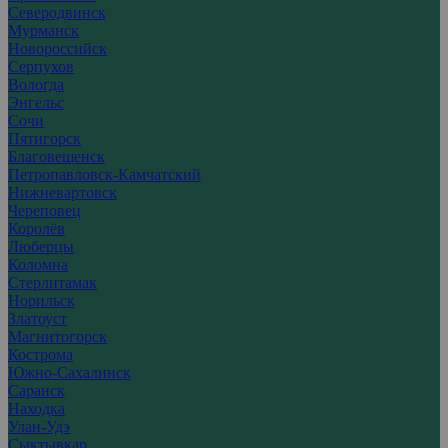
Северодвинск
Мурманск
Новороссийск
Серпухов
Вологда
Энгельс
Сочи
Пятигорск
Благовещенск
Петропавловск-Камчатский
Нижневартовск
Череповец
Королёв
Люберцы
Коломна
Стерлитамак
Норильск
Златоуст
Магнитогорск
Кострома
Южно-Сахалинск
Саранск
Находка
Улан-Удэ
Сыктывкар