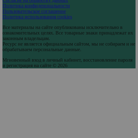
Согласие на обработку данных
Политика конфиденциальности
Пользовательское соглашение
Политика использования cookies
Все материалы на сайте опубликованы исключительно в
ознакомительных целях. Все товарные знаки принадлежат их
законным владельцам.
Ресурс не является официальным сайтом, мы не собираем и не
обрабатываем персональные данные.
Мгновенный вход в личный кабинет, восстановление пароля
и регистрация на сайте © 2026