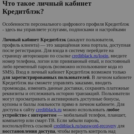
Что такое личный кабинет
Кредитблэк
?
Особенности персонального цифрового профиля Кредитблэк
- здесь вы управляете услугами, подписками и настройками
Личный кабинет Кредитблэк
(аккаунт пользователя,
профиль клиента) — это защищённая зона портала, доступная
после регистрации. Для входа в систему перейдите на
страницу авторизации по ссылке
creditblack.ru/login
, введите
номер телефона, логин или привязанный email, и постоянный
либо временный пароль (возможно использование кода из
SMS). Вход в личный кабинет
Кредитблэк
возможен только
для зарегистрированных пользователей
. В личном кабинете
Кредитблэк
вы сможете управлять заказами, вводить
промокоды, изменять данные доставки, сохранять платежные
реквизиты и отслеживать историю транзакций. Пользователи
могут просматривать и активировать доступные бонусы,
купоны и баллы лояльности прямо в личном кабинете. Для
доступа к сайту
creditblack.ru
можно использовать
любое
устройство с интернетом
— мобильный телефон, планшет,
компьютер или смарт-ТВ. Если забыли пароль,
воспользуйтесь ссылкой
creditblack.ru/password-recovery
для
восстановления доступа
, чтобы вернуть контроль над