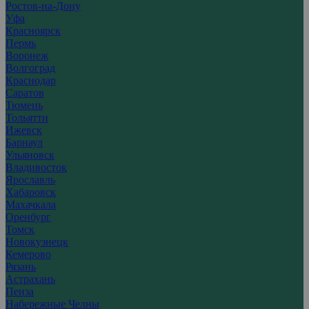
Ростов-на-Дону
Уфа
Красноярск
Пермь
Воронеж
Волгоград
Краснодар
Саратов
Тюмень
Тольятти
Ижевск
Барнаул
Ульяновск
Владивосток
Ярославль
Хабаровск
Махачкала
Оренбург
Томск
Новокузнецк
Кемерово
Рязань
Астрахань
Пенза
Набережные Челны