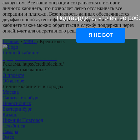
аккаунтом. Все ваши операции сохраняются в истории
личного кабинета, что позволяет легко отслеживать все
операции и платежи. Безопасность данных обеспечивается
Подтвердите, что вы не роб
двухфакторной аутентификацией и шифрованием. В личном
кабинете также можно обратиться в службу поддержки через
онлайн-чат для оперативного решения любых вопросов.
Я НЕ БОТ
Главная
›
МФО
›
Кредитблэк
Личный кабинет
Центр личных кабинетов
Реклама. https://creditblack.ru/
Контактные данные
О проекте
Об авторе
Личные кабинеты в городах
Москва
Санкт-Петербург
Новосибирск
Екатеринбург
Казань
Нижний Новгород
Челябинск
Самара
Омск