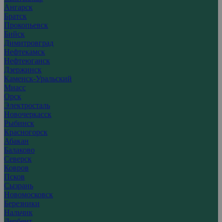
Ангарск
Братск
Прокопьевск
Бийск
Димитровград
Нефтекамск
Нефтеюганск
Дзержинск
Каменск-Уральский
Миасс
Орск
Электросталь
Новочеркасск
Рыбинск
Красногорск
Абакан
Балаково
Северск
Ковров
Псков
Сызрань
Новомосковск
Березники
Нальчик
Дербент