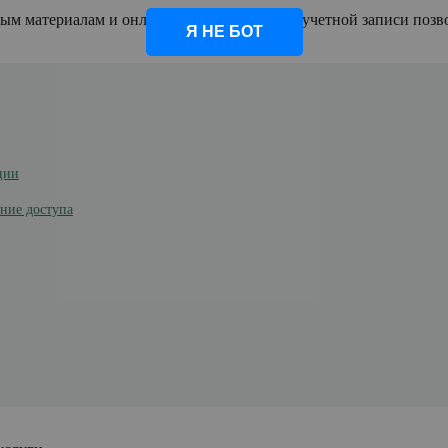
ым материалам и онлайн-курсам. Создание учетной записи позво
Я НЕ БОТ
ции
ение доступа