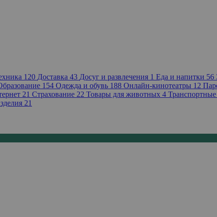
техника
120
Доставка
43
Досуг и развлечения
1
Еда и напитки
56
Образование
154
Одежда и обувь
188
Онлайн-кинотеатры
12
Пар
тернет
21
Страхование
22
Товары для животных
4
Транспортные
зделия
21