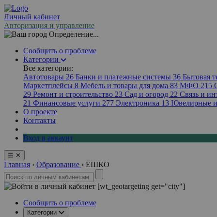
Личный кабинет
Авторизация и управление
Определение...
Сообщить о проблеме
Категории
Все категории:
Автотовары
26
Банки и платежные системы
36
Бытовая 
Маркетплейсы
8
Мебель и товары для дома
83
МФО
215
29
Ремонт и строительство
23
Сад и огород
22
Связь и ин
21
Финансовые услуги
277
Электроника
13
Ювелирные и
О проекте
Контакты
Вход в аккаунт
☰
✕
Главная
›
Образование
›
ЕШКО
[wt_geotargeting get="city"]
Сообщить о проблеме
Категории