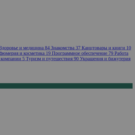
Здоровье и медицина
84
Знакомства
37
Канцтовары и книги
10
фюмерия и косметика
19
Программное обеспечение
79
Работа
 компании
5
Туризм и путешествия
90
Украшения и бижутерия