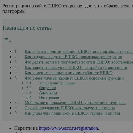
Регистрация на сайте ЕШКО открывает доступ к образовательн
платформы.
Навигация по статье
Как войти в личный кабинет ЕШКО: все способы авториза
Как создать аккаунт в ЕШКО: пошаговая регистрация
Что делать, если не получается войти в ЕШКО: восстановл
Как защитить аккаунт в ЕШКО: настройки безопасности
Как изменить данные в личном кабинете ЕШКО
Что умеет личный кабинет ЕШКО: основные функции
Управление данными
Операции
Аналитика
Интеграции
Мобильное приложение ЕШКО: управление с телефона
Служба поддержки ЕШКО: как получить помощь
Как управлять подпиской в ЕШКО: тарифы и оплата
Перейти на
https://www.escc.ru/registration
.