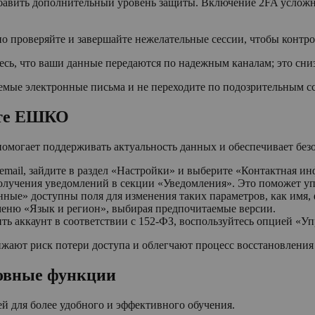
авить дополнительный уровень защиты. Включение 2FA усложни
о проверяйте и завершайте нежелательные сессии, чтобы контро
сь, что ваши данные передаются по надежным каналам; это сни
мые электронные письма и не переходите по подозрительным сс
ете ЕШКО
огает поддерживать актуальность данных и обеспечивает безо
 email, зайдите в раздел «Настройки» и выберите «Контактная 
получения уведомлений в секции «Уведомления». Это поможет 
нные» доступны поля для изменения таких параметров, как имя,
меню «Язык и регион», выбирая предпочитаемые версии.
ть аккаунт в соответствии с 152-ФЗ, воспользуйтесь опцией «
жают риск потери доступа и облегчают процесс восстановления
овные функции
 для более удобного и эффективного обучения.