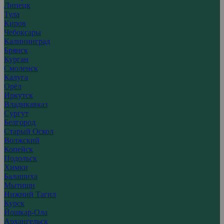
Липецк
Тула
Киров
Чебоксары
Калининград
Брянск
Курган
Смоленск
Калуга
Орёл
Иркутск
Владикавказ
Сургут
Белгород
Старый Оскол
Волжский
Копейск
Подольск
Химки
Балашиха
Мытищи
Нижний Тагил
Курск
Йошкар-Ола
Архангельск