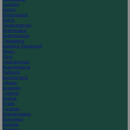
Ангарск
Братск
Прокопьевск
Бийск
Димитровград
Нефтекамск
Нефтеюганск
Дзержинск
Каменск-Уральский
Миасс
Орск
Электросталь
Новочеркасск
Рыбинск
Красногорск
Абакан
Балаково
Северск
Ковров
Псков
Сызрань
Новомосковск
Березники
Нальчик
Дербент