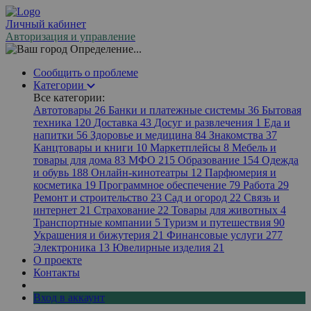
Личный кабинет
Авторизация и управление
Определение...
Сообщить о проблеме
Категории
Все категории:
Автотовары
26
Банки и платежные системы
36
Бытовая
техника
120
Доставка
43
Досуг и развлечения
1
Еда и
напитки
56
Здоровье и медицина
84
Знакомства
37
Канцтовары и книги
10
Маркетплейсы
8
Мебель и
товары для дома
83
МФО
215
Образование
154
Одежда
и обувь
188
Онлайн-кинотеатры
12
Парфюмерия и
косметика
19
Программное обеспечение
79
Работа
29
Ремонт и строительство
23
Сад и огород
22
Связь и
интернет
21
Страхование
22
Товары для животных
4
Транспортные компании
5
Туризм и путешествия
90
Украшения и бижутерия
21
Финансовые услуги
277
Электроника
13
Ювелирные изделия
21
О проекте
Контакты
Вход в аккаунт