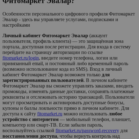
Фитомаркет Эвалар
?
Особенности персонального цифрового профиля Фитомаркет
Эвалар - здесь вы управляете услугами, подписками и
настройками
Личный кабинет Фитомаркет Эвалар
(аккаунт
пользователя, профиль клиента) — это защищённая зона
портала, доступная после регистрации. Для входа в систему
перейдите на страницу авторизации по ссылке
fitomarket.ru/login
, введите номер телефона, логин или
привязанный email, и постоянный либо временный пароль
(возможно использование кода из SMS). Вход в личный
кабинет
Фитомаркет Эвалар
возможен только
для
зарегистрированных пользователей
. В личном кабинете
Фитомаркет Эвалар
вы сможете управлять заказами, вводить
промокоды, изменять данные доставки, сохранять платежные
реквизиты и отслеживать историю транзакций. Пользователи
могут просматривать и активировать доступные бонусы,
купоны и баллы лояльности прямо в личном кабинете. Для
доступа к сайту
fitomarket.ru
можно использовать
любое
устройство с интернетом
— мобильный телефон, планшет,
компьютер или смарт-ТВ. Если забыли пароль,
воспользуйтесь ссылкой
fitomarket.ru/password-recovery
для
восстановления доступа
, чтобы вернуть контроль над