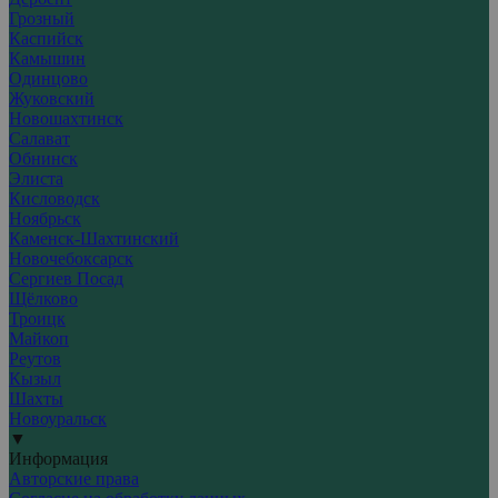
Грозный
Каспийск
Камышин
Одинцово
Жуковский
Новошахтинск
Салават
Обнинск
Элиста
Кисловодск
Ноябрьск
Каменск-Шахтинский
Новочебоксарск
Сергиев Посад
Щёлково
Троицк
Майкоп
Реутов
Кызыл
Шахты
Новоуральск
▼
Информация
Авторские права