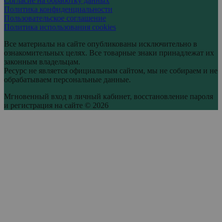
Согласие на обработку данных
Политика конфиденциальности
Пользовательское соглашение
Политика использования cookies
Все материалы на сайте опубликованы исключительно в
ознакомительных целях. Все товарные знаки принадлежат их
законным владельцам.
Ресурс не является официальным сайтом, мы не собираем и не
обрабатываем персональные данные.
Мгновенный вход в личный кабинет, восстановление пароля
и регистрация на сайте © 2026