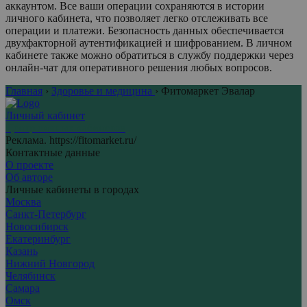
аккаунтом. Все ваши операции сохраняются в истории
личного кабинета, что позволяет легко отслеживать все
операции и платежи. Безопасность данных обеспечивается
двухфакторной аутентификацией и шифрованием. В личном
кабинете также можно обратиться в службу поддержки через
онлайн-чат для оперативного решения любых вопросов.
Главная
›
Здоровье и медицина
›
Фитомаркет Эвалар
Личный кабинет
Центр личных кабинетов
Реклама. https://fitomarket.ru/
Контактные данные
О проекте
Об авторе
Личные кабинеты в городах
Москва
Санкт-Петербург
Новосибирск
Екатеринбург
Казань
Нижний Новгород
Челябинск
Самара
Омск