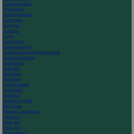
Северодвинск
Мурманск
Новороссийск
Серпухов
Вологда
Энгельс
Сочи
Пятигорск
Благовещенск
Петропавловск-Камчатский
Нижневартовск
Череповец
Королёв
Люберцы
Коломна
Стерлитамак
Норильск
Златоуст
Магнитогорск
Кострома
Южно-Сахалинск
Саранск
Находка
Улан-Удэ
Сыктывкар