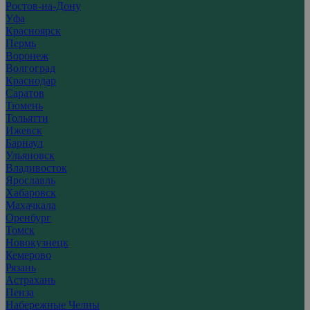
Ростов-на-Дону
Уфа
Красноярск
Пермь
Воронеж
Волгоград
Краснодар
Саратов
Тюмень
Тольятти
Ижевск
Барнаул
Ульяновск
Владивосток
Ярославль
Хабаровск
Махачкала
Оренбург
Томск
Новокузнецк
Кемерово
Рязань
Астрахань
Пенза
Набережные Челны