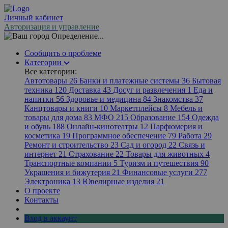
Личный кабинет
Авторизация и управление
Определение...
Сообщить о проблеме
Категории
Все категории:
Автотовары
26
Банки и платежные системы
36
Бытовая
техника
120
Доставка
43
Досуг и развлечения
1
Еда и
напитки
56
Здоровье и медицина
84
Знакомства
37
Канцтовары и книги
10
Маркетплейсы
8
Мебель и
товары для дома
83
МФО
215
Образование
154
Одежда
и обувь
188
Онлайн-кинотеатры
12
Парфюмерия и
косметика
19
Программное обеспечение
79
Работа
29
Ремонт и строительство
23
Сад и огород
22
Связь и
интернет
21
Страхование
22
Товары для животных
4
Транспортные компании
5
Туризм и путешествия
90
Украшения и бижутерия
21
Финансовые услуги
277
Электроника
13
Ювелирные изделия
21
О проекте
Контакты
Вход в аккаунт