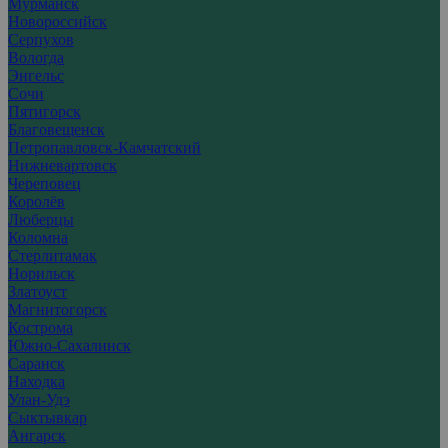
Мурманск
Новороссийск
Серпухов
Вологда
Энгельс
Сочи
Пятигорск
Благовещенск
Петропавловск-Камчатский
Нижневартовск
Череповец
Королёв
Люберцы
Коломна
Стерлитамак
Норильск
Златоуст
Магнитогорск
Кострома
Южно-Сахалинск
Саранск
Находка
Улан-Удэ
Сыктывкар
Ангарск