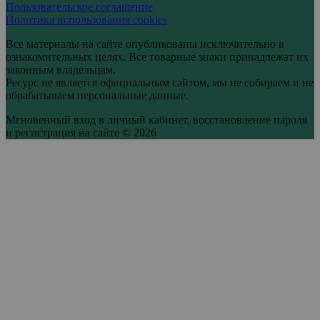
Пользовательское соглашение
Политика использования cookies
Все материалы на сайте опубликованы исключительно в
ознакомительных целях. Все товарные знаки принадлежат их
законным владельцам.
Ресурс не является официальным сайтом, мы не собираем и не
обрабатываем персональные данные.
Мгновенный вход в личный кабинет, восстановление пароля
и регистрация на сайте © 2026