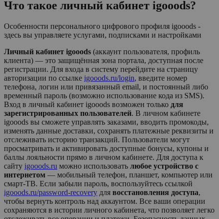
Что такое личный кабинет
igooods
?
Особенности персонального цифрового профиля igooods -
здесь вы управляете услугами, подписками и настройками
Личный кабинет igooods
(аккаунт пользователя, профиль
клиента) — это защищённая зона портала, доступная после
регистрации. Для входа в систему перейдите на страницу
авторизации по ссылке
igooods.ru/login
, введите номер
телефона, логин или привязанный email, и постоянный либо
временный пароль (возможно использование кода из SMS).
Вход в личный кабинет
igooods
возможен только
для
зарегистрированных пользователей
. В личном кабинете
igooods
вы сможете управлять заказами, вводить промокоды,
изменять данные доставки, сохранять платежные реквизиты и
отслеживать историю транзакций. Пользователи могут
просматривать и активировать доступные бонусы, купоны и
баллы лояльности прямо в личном кабинете. Для доступа к
сайту
igooods.ru
можно использовать
любое устройство с
интернетом
— мобильный телефон, планшет, компьютер или
смарт-ТВ. Если забыли пароль, воспользуйтесь ссылкой
igooods.ru/password-recovery
для
восстановления доступа
,
чтобы вернуть контроль над аккаунтом. Все ваши операции
сохраняются в истории личного кабинета, что позволяет легко
отслеживать все операции и платежи. Безопасность данных