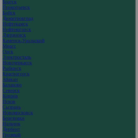
Братск
Прокопьевск
Бийск
Димитровград
Нефтекамск
Нефтеюганск
Дзержинск
Каменск-Уральский
Миасс
Орск
Электросталь
Новочеркасск
Рыбинск
Красногорск
Абакан
Балаково
Северск
Ковров
Псков
Сызрань
Новомосковск
Березники
Нальчик
Дербент
Грозный