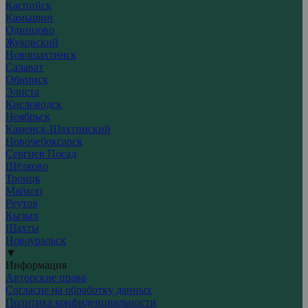
Каспийск
Камышин
Одинцово
Жуковский
Новошахтинск
Салават
Обнинск
Элиста
Кисловодск
Ноябрьск
Каменск-Шахтинский
Новочебоксарск
Сергиев Посад
Щёлково
Троицк
Майкоп
Реутов
Кызыл
Шахты
Новоуральск
▼
Информация
Авторские права
Согласие на обработку данных
Политика конфиденциальности