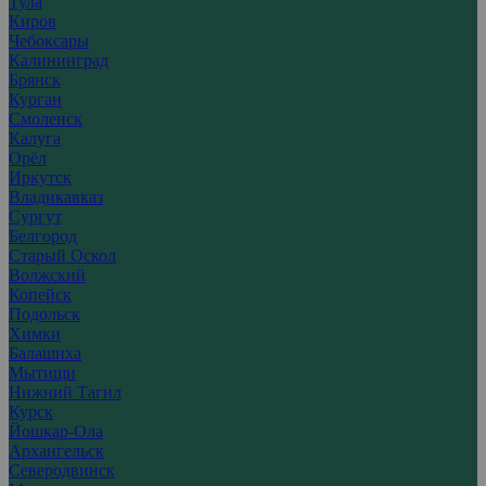
Тула
Киров
Чебоксары
Калининград
Брянск
Курган
Смоленск
Калуга
Орёл
Иркутск
Владикавказ
Сургут
Белгород
Старый Оскол
Волжский
Копейск
Подольск
Химки
Балашиха
Мытищи
Нижний Тагил
Курск
Йошкар-Ола
Архангельск
Северодвинск