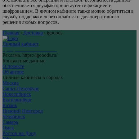
обеспечивается двухфакторной аутентификацией и
шифрованием. В личном кабинете также можно обратиться в
службу поддержки через онлайн-чат для оперативного
решения любых вопросов.
Главная
›
Доставка
›
igooods
Личный кабинет
Центр личных кабинетов
Реклама. https://igooods.ru/
Контактные данные
О проекте
Об авторе
Личные кабинеты в городах
Москва
Санкт-Петербург
Новосибирск
Екатеринбург
Казань
Нижний Новгород
Челябинск
Самара
Омск
Ростов-на-Дону
Уфа