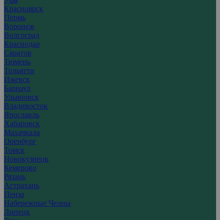
Красноярск
Пермь
Воронеж
Волгоград
Краснодар
Саратов
Тюмень
Тольятти
Ижевск
Барнаул
Ульяновск
Владивосток
Ярославль
Хабаровск
Махачкала
Оренбург
Томск
Новокузнецк
Кемерово
Рязань
Астрахань
Пенза
Набережные Челны
Липецк