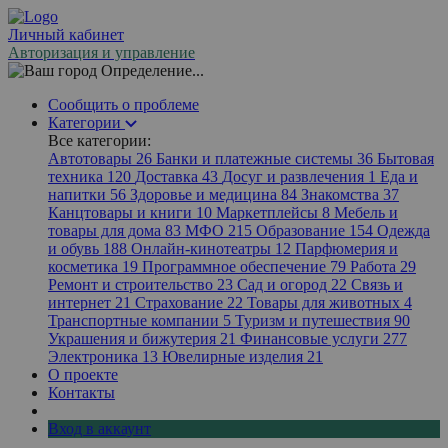
Личный кабинет
Авторизация и управление
Определение...
Сообщить о проблеме
Категории
Все категории:
Автотовары
26
Банки и платежные системы
36
Бытовая
техника
120
Доставка
43
Досуг и развлечения
1
Еда и
напитки
56
Здоровье и медицина
84
Знакомства
37
Канцтовары и книги
10
Маркетплейсы
8
Мебель и
товары для дома
83
МФО
215
Образование
154
Одежда
и обувь
188
Онлайн-кинотеатры
12
Парфюмерия и
косметика
19
Программное обеспечение
79
Работа
29
Ремонт и строительство
23
Сад и огород
22
Связь и
интернет
21
Страхование
22
Товары для животных
4
Транспортные компании
5
Туризм и путешествия
90
Украшения и бижутерия
21
Финансовые услуги
277
Электроника
13
Ювелирные изделия
21
О проекте
Контакты
Вход в аккаунт