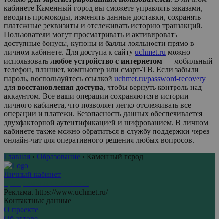
кабинете
Каменный город
вы сможете управлять заказами,
вводить промокоды, изменять данные доставки, сохранять
платежные реквизиты и отслеживать историю транзакций.
Пользователи могут просматривать и активировать
доступные бонусы, купоны и баллы лояльности прямо в
личном кабинете. Для доступа к сайту
uchmet.ru
можно
использовать
любое устройство с интернетом
— мобильный
телефон, планшет, компьютер или смарт-ТВ. Если забыли
пароль, воспользуйтесь ссылкой
uchmet.ru/password-recovery
для
восстановления доступа
, чтобы вернуть контроль над
аккаунтом. Все ваши операции сохраняются в истории
личного кабинета, что позволяет легко отслеживать все
операции и платежи. Безопасность данных обеспечивается
двухфакторной аутентификацией и шифрованием. В личном
кабинете также можно обратиться в службу поддержки через
онлайн-чат для оперативного решения любых вопросов.
Главная
›
Образование
›
Каменный город
Личный кабинет
Центр личных кабинетов
Реклама. https://www.uchmet.ru/
Контактные данные
О проекте
Об авторе