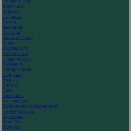
Старый Оскол
Волжский
Копейск
Подольск
Химки
Балашиха
Мытищи
Нижний Тагил
Курск
Йошкар-Ола
Архангельск
Северодвинск
Мурманск
Новороссийск
Серпухов
Вологда
Энгельс
Сочи
Пятигорск
Благовещенск
Петропавловск-Камчатский
Нижневартовск
Череповец
Королёв
Люберцы