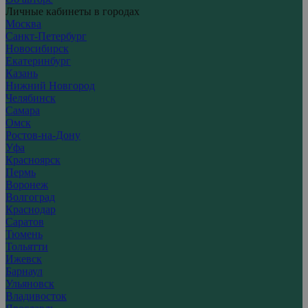
Личные кабинеты в городах
Москва
Санкт-Петербург
Новосибирск
Екатеринбург
Казань
Нижний Новгород
Челябинск
Самара
Омск
Ростов-на-Дону
Уфа
Красноярск
Пермь
Воронеж
Волгоград
Краснодар
Саратов
Тюмень
Тольятти
Ижевск
Барнаул
Ульяновск
Владивосток