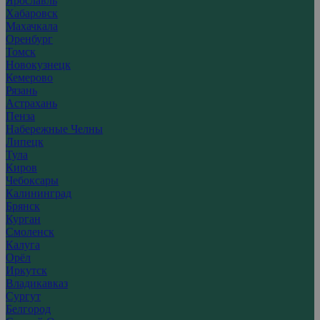
Ярославль
Хабаровск
Махачкала
Оренбург
Томск
Новокузнецк
Кемерово
Рязань
Астрахань
Пенза
Набережные Челны
Липецк
Тула
Киров
Чебоксары
Калининград
Брянск
Курган
Смоленск
Калуга
Орёл
Иркутск
Владикавказ
Сургут
Белгород