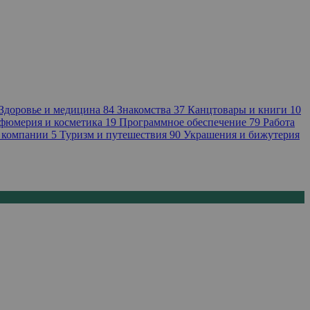
Здоровье и медицина
84
Знакомства
37
Канцтовары и книги
10
фюмерия и косметика
19
Программное обеспечение
79
Работа
 компании
5
Туризм и путешествия
90
Украшения и бижутерия