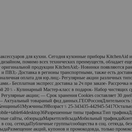
и аксессуаров для кухни. Сегодня кухонные приборы KitchenAi
м дизайном, помимо всех технических преимуществ, обладает е
 оригинальной продукции KitchenAid;- Новинки появляются рань
а и ПВЗ;- Доставка в регионы транспортными, также есть доста
наличная оплата для юр.лиц;- Регулярные акции различных типо
и.- Бесплатная экспресс доставка за 2ч при заказе- Рассрочка 
ой 20﹪- Кулинарный Мастер-класс в подарок- Набор чистящих с
 Регулярные акции; — Срок хранения Cookies составляет 30 дне
— Актуальный товараный фид данных.ГЕОРоссияДлительность х
я﹪Женщины61Мужчины39Возраст﹪25-343435-442945-5417Осталь
le+tablet64desktop36Разрешенные типы трафика:Тип трафикаДа
ентные сайты, обзорыдаМаркетплейсыдаМобильный трафикдаКонте
в соц. сетяхдаПубличные группы/сообщества в соц. сетяхда, бе
рыдаРазмещение акций, купонов и промокодовда, только промок