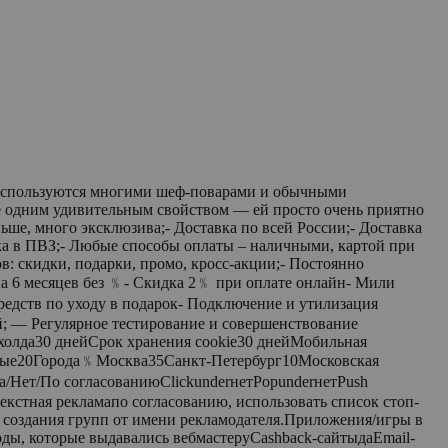
d используются многими шеф-поварами и обычными
ще одним удивительным свойством — ей просто очень приятно
ше, много эксклюзива;- Доставка по всей России;- Доставка
вка в ПВЗ;- Любые способы оплаты – наличными, картой при
в: скидки, подарки, промо, кросс-акции;- Постоянно
на 6 месяцев без ﹪- Скидка 2﹪ при оплате онлайн- Мили
редств по уходу в подарок- Подключение и утилизация
й; — Регулярное тестирование и совершенствование
олда30 днейСрок хранения cookie30 днейМобильная
ные20Города﹪Москва35Санкт-Петербург10Московская
/Нет/По согласованиюClickunderнетPopunderнетPush
кстная рекламапо согласованию, использовать список стоп-
з создания групп от имени рекламодателя.Приложения/игры в
оды, которые выдавались вебмастеруCashback-сайтыдаEmail-