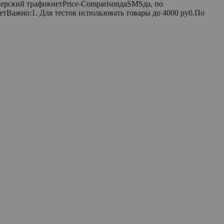
рский трафикнетPrice-ComparisonдаSMSда, по
етВажно:1. Для тестов использовать товары до 4000 руб.По