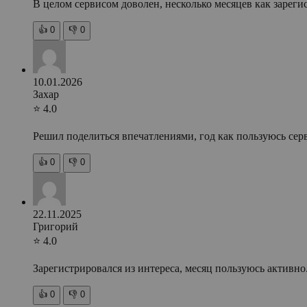
В целом сервисом доволен, несколько месяцев как зарегис
👍
0
👎
0
10.01.2026
Захар
⭐ 4.0
Решил поделиться впечатлениями, год как пользуюсь сер
👍
0
👎
0
22.11.2025
Григорий
⭐ 4.0
Зарегистрировался из интереса, месяц пользуюсь активно
👍
0
👎
0