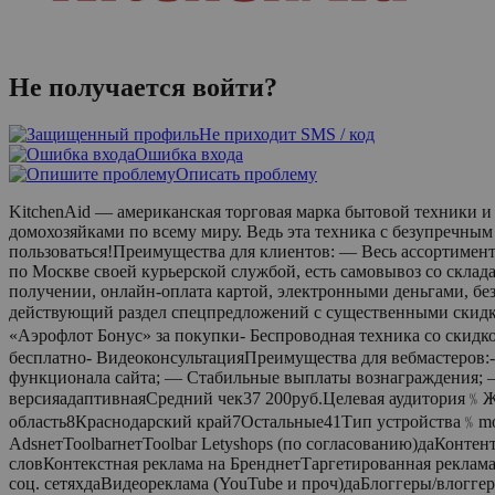
Не получается войти?
Не приходит SMS / код
Ошибка входа
Описать проблему
KitchenAid — американская торговая марка бытовой техники 
домохозяйками по всему миру. Ведь эта техника с безупречны
пользоваться!Преимущества для клиентов: — Весь ассортимент
по Москве своей курьерской службой, есть самовывоз со склад
получении, онлайн-оплата картой, электронными деньгами, без
действующий раздел спецпредложений с существенными скидкам
«Аэрофлот Бонус» за покупки- Беспроводная техника со скидк
бесплатно- ВидеоконсультацияПреимущества для вебмастеров:-
функционала сайта; — Стабильные выплаты вознаграждения; 
версияадаптивнаяСредний чек37 200руб.Целевая аудитори
область8Краснодарский край7Остальные41Тип устройства﹪mobi
AdsнетToolbarнетToolbar Letyshops (по согласованию)даКонт
словКонтекстная реклама на БренднетТаргетированная реклама 
соц. сетяхдаВидеореклама (YouTube и проч)даБлоггеры/влогге