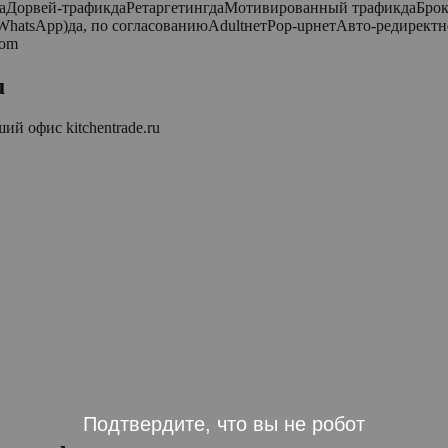
даДорвей-трафикдаРетаргетингдаМотивированный трафикдаБроке
 WhatsApp)да, по согласованиюAdultнетPop-upнетАвто-редиректн
com
u
йший офис
kitchentrade.ru
Подтвердите, что вы не робот