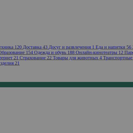
техника
120
Доставка
43
Досуг и развлечения
1
Еда и напитки
56
Образование
154
Одежда и обувь
188
Онлайн-кинотеатры
12
Пар
тернет
21
Страхование
22
Товары для животных
4
Транспортные
зделия
21