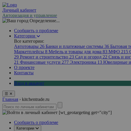
Личный кабинет
Авторизация и управление
Определение...
Сообщить о проблеме
Категории
Все категории:
Автотовары
26
Банки и платежные системы
36
Бытовая 
Маркетплейсы
8
Мебель и товары для дома
83
МФО
215
29
Ремонт и строительство
23
Сад и огород
22
Связь и ин
21
Финансовые услуги
277
Электроника
13
Ювелирные и
О проекте
Контакты
Вход в аккаунт
☰
✕
Главная
›
kitchentrade.ru
[wt_geotargeting get="city"]
Сообщить о проблеме
Категории