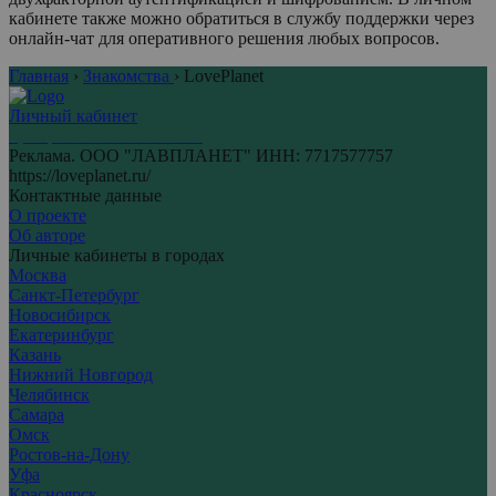
кабинете также можно обратиться в службу поддержки через
онлайн-чат для оперативного решения любых вопросов.
Главная
›
Знакомства
›
LovePlanet
Личный кабинет
Центр личных кабинетов
Реклама. ООО "ЛАВПЛАНЕТ" ИНН: 7717577757
https://loveplanet.ru/
Контактные данные
О проекте
Об авторе
Личные кабинеты в городах
Москва
Санкт-Петербург
Новосибирск
Екатеринбург
Казань
Нижний Новгород
Челябинск
Самара
Омск
Ростов-на-Дону
Уфа
Красноярск