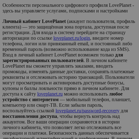
Особенности персонального цифрового профиля LovePlanet -
здесь вы управляете услугами, подписками и настройками
Личный кабинет LovePlanet
(аккаунт пользователя, профиль
клиента) — это защищённая зона портала, доступная после
регистрации. Для входа в систему перейдите на страницу
авторизации по ссылке
loveplanet.ru/login
, введите номер
телефона, логин или привязанный email, и постоянный либо
временный пароль (возможно использование кода из SMS).
Вход в личный кабинет
LovePlanet
возможен только
для
зарегистрированных пользователей
. В личном кабинете
LovePlanet
вы сможете управлять заказами, вводить
промокоды, изменять данные доставки, сохранять платежные
реквизиты и отслеживать историю транзакций. Пользователи
могут просматривать и активировать доступные бонусы,
купоны и баллы лояльности прямо в личном кабинете. Для
доступа к сайту
loveplanet.ru
можно использовать
любое
устройство с интернетом
— мобильный телефон, планшет,
компьютер или смарт-ТВ. Если забыли пароль,
воспользуйтесь ссылкой
loveplanet.ru/password-recovery
для
восстановления доступа
, чтобы вернуть контроль над
аккаунтом. Все ваши операции сохраняются в истории
личного кабинета, что позволяет легко отслеживать все
операции и платежи. Безопасность данных обеспечивается
двухфакторной аутентификацией и шифрованием. В личном