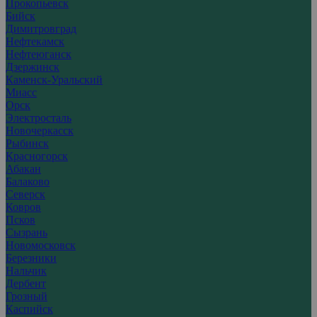
Прокопьевск
Бийск
Димитровград
Нефтекамск
Нефтеюганск
Дзержинск
Каменск-Уральский
Миасс
Орск
Электросталь
Новочеркасск
Рыбинск
Красногорск
Абакан
Балаково
Северск
Ковров
Псков
Сызрань
Новомосковск
Березники
Нальчик
Дербент
Грозный
Каспийск