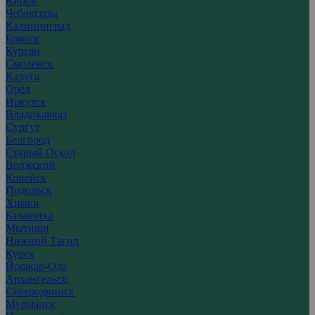
Киров
Чебоксары
Калининград
Брянск
Курган
Смоленск
Калуга
Орёл
Иркутск
Владикавказ
Сургут
Белгород
Старый Оскол
Волжский
Копейск
Подольск
Химки
Балашиха
Мытищи
Нижний Тагил
Курск
Йошкар-Ола
Архангельск
Северодвинск
Мурманск