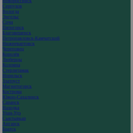
Новороссийск
Серпухов
Вологда
Энгельс
Сочи
Пятигорск
Благовещенск
Петропавловск-Камчатский
Нижневартовск
Череповец
Королёв
Люберцы
Коломна
Стерлитамак
Норильск
Златоуст
Магнитогорск
Кострома
Южно-Сахалинск
Саранск
Находка
Улан-Удэ
Сыктывкар
Ангарск
Братск