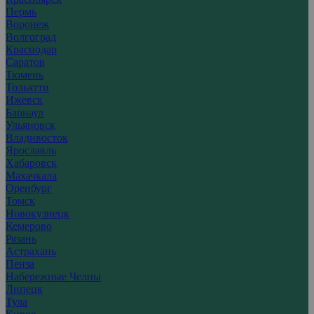
Пермь
Воронеж
Волгоград
Краснодар
Саратов
Тюмень
Тольятти
Ижевск
Барнаул
Ульяновск
Владивосток
Ярославль
Хабаровск
Махачкала
Оренбург
Томск
Новокузнецк
Кемерово
Рязань
Астрахань
Пенза
Набережные Челны
Липецк
Тула