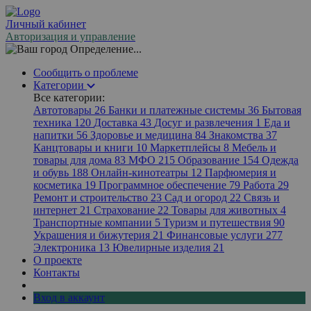
Личный кабинет
Авторизация и управление
Определение...
Сообщить о проблеме
Категории
Все категории:
Автотовары
26
Банки и платежные системы
36
Бытовая
техника
120
Доставка
43
Досуг и развлечения
1
Еда и
напитки
56
Здоровье и медицина
84
Знакомства
37
Канцтовары и книги
10
Маркетплейсы
8
Мебель и
товары для дома
83
МФО
215
Образование
154
Одежда
и обувь
188
Онлайн-кинотеатры
12
Парфюмерия и
косметика
19
Программное обеспечение
79
Работа
29
Ремонт и строительство
23
Сад и огород
22
Связь и
интернет
21
Страхование
22
Товары для животных
4
Транспортные компании
5
Туризм и путешествия
90
Украшения и бижутерия
21
Финансовые услуги
277
Электроника
13
Ювелирные изделия
21
О проекте
Контакты
Вход в аккаунт