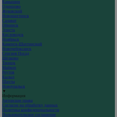
Камышин
Одинцово
Жуковский
Новошахтинск
Салават
Обнинск
Элиста
Кисловодск
Ноябрьск
Каменск-Шахтинский
Новочебоксарск
Сергиев Посад
Щёлково
Троицк
Майкоп
Реутов
Кызыл
Шахты
Новоуральск
▼
Информация
Авторские права
Согласие на обработку данных
Политика конфиденциальности
Пользовательское соглашение