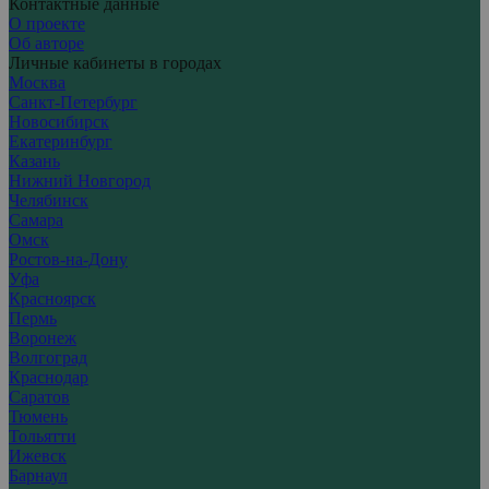
Контактные данные
О проекте
Об авторе
Личные кабинеты в городах
Москва
Санкт-Петербург
Новосибирск
Екатеринбург
Казань
Нижний Новгород
Челябинск
Самара
Омск
Ростов-на-Дону
Уфа
Красноярск
Пермь
Воронеж
Волгоград
Краснодар
Саратов
Тюмень
Тольятти
Ижевск
Барнаул