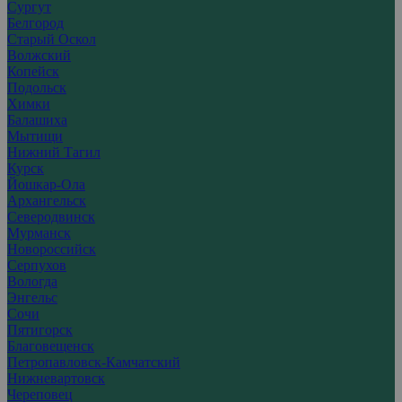
Сургут
Белгород
Старый Оскол
Волжский
Копейск
Подольск
Химки
Балашиха
Мытищи
Нижний Тагил
Курск
Йошкар-Ола
Архангельск
Северодвинск
Мурманск
Новороссийск
Серпухов
Вологда
Энгельс
Сочи
Пятигорск
Благовещенск
Петропавловск-Камчатский
Нижневартовск
Череповец