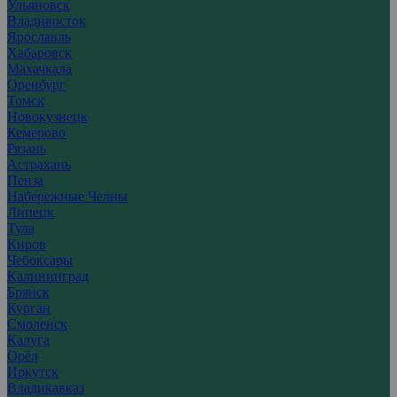
Ульяновск
Владивосток
Ярославль
Хабаровск
Махачкала
Оренбург
Томск
Новокузнецк
Кемерово
Рязань
Астрахань
Пенза
Набережные Челны
Липецк
Тула
Киров
Чебоксары
Калининград
Брянск
Курган
Смоленск
Калуга
Орёл
Иркутск
Владикавказ