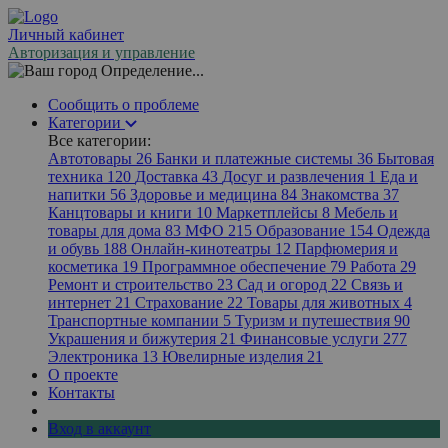
Личный кабинет
Авторизация и управление
Определение...
Сообщить о проблеме
Категории
Все категории:
Автотовары
26
Банки и платежные системы
36
Бытовая
техника
120
Доставка
43
Досуг и развлечения
1
Еда и
напитки
56
Здоровье и медицина
84
Знакомства
37
Канцтовары и книги
10
Маркетплейсы
8
Мебель и
товары для дома
83
МФО
215
Образование
154
Одежда
и обувь
188
Онлайн-кинотеатры
12
Парфюмерия и
косметика
19
Программное обеспечение
79
Работа
29
Ремонт и строительство
23
Сад и огород
22
Связь и
интернет
21
Страхование
22
Товары для животных
4
Транспортные компании
5
Туризм и путешествия
90
Украшения и бижутерия
21
Финансовые услуги
277
Электроника
13
Ювелирные изделия
21
О проекте
Контакты
Вход в аккаунт