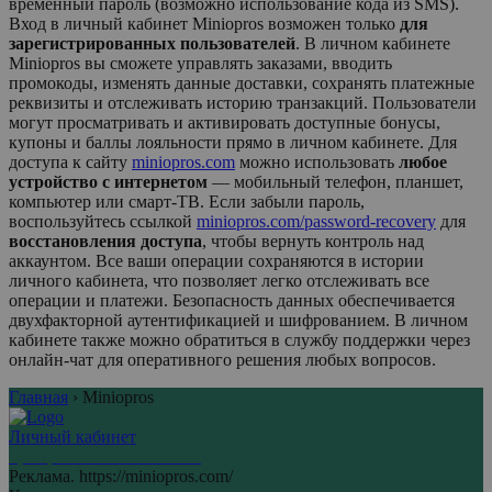
временный пароль (возможно использование кода из SMS).
Вход в личный кабинет
Miniopros
возможен только
для
зарегистрированных пользователей
. В личном кабинете
Miniopros
вы сможете управлять заказами, вводить
промокоды, изменять данные доставки, сохранять платежные
реквизиты и отслеживать историю транзакций. Пользователи
могут просматривать и активировать доступные бонусы,
купоны и баллы лояльности прямо в личном кабинете. Для
доступа к сайту
miniopros.com
можно использовать
любое
устройство с интернетом
— мобильный телефон, планшет,
компьютер или смарт-ТВ. Если забыли пароль,
воспользуйтесь ссылкой
miniopros.com/password-recovery
для
восстановления доступа
, чтобы вернуть контроль над
аккаунтом. Все ваши операции сохраняются в истории
личного кабинета, что позволяет легко отслеживать все
операции и платежи. Безопасность данных обеспечивается
двухфакторной аутентификацией и шифрованием. В личном
кабинете также можно обратиться в службу поддержки через
онлайн-чат для оперативного решения любых вопросов.
Главная
›
Miniopros
Личный кабинет
Центр личных кабинетов
Реклама. https://miniopros.com/