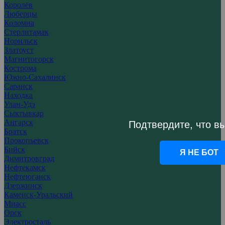
Королёв
Люберцы
Коломна
Стерлитамак
Норильск
Златоуст
Магнитогорск
Кострома
Южно-Сахалинск
Саранск
Находка
Улан-Удэ
Сыктывкар
Ангарск
Подтвердите, что вы
Братск
Прокопьевск
Бийск
Я НЕ БОТ
Димитровград
Нефтекамск
Нефтеюганск
Дзержинск
Каменск-Уральский
Миасс
Орск
Электросталь