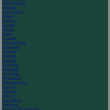
Новочеркасск
Рыбинск
Красногорск
Абакан
Балаково
Северск
Ковров
Псков
Сызрань
Новомосковск
Березники
Нальчик
Дербент
Грозный
Каспийск
Камышин
Одинцово
Жуковский
Новошахтинск
Салават
Обнинск
Элиста
Кисловодск
Ноябрьск
Каменск-Шахтинский