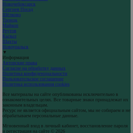
Новочебоксарск
Сергиев Посад
Щёлково
Троицк
Майкоп
Реутов
Кызыл
Шахты
Новоуральск
▼
Информация
Авторские права
Согласие на обработку данных
Политика конфиденциальности
Пользовательское соглашение
Политика использования cookies
Все материалы на сайте опубликованы исключительно в
ознакомительных целях. Все товарные знаки принадлежат их
законным владельцам.
Ресурс не является официальным сайтом, мы не собираем и не
обрабатываем персональные данные.
Мгновенный вход в личный кабинет, восстановление пароля
и регистрация на сайте © 2026