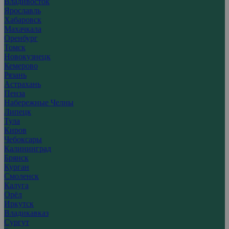
Владивосток
Ярославль
Хабаровск
Махачкала
Оренбург
Томск
Новокузнецк
Кемерово
Рязань
Астрахань
Пенза
Набережные Челны
Липецк
Тула
Киров
Чебоксары
Калининград
Брянск
Курган
Смоленск
Калуга
Орёл
Иркутск
Владикавказ
Сургут