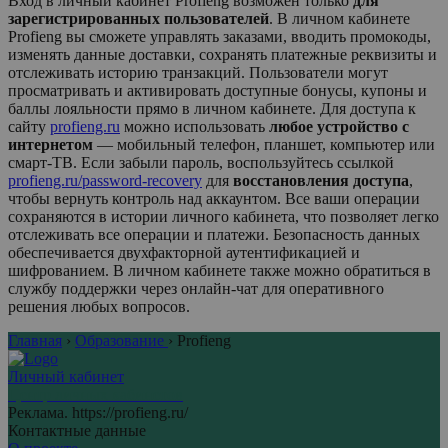
Вход в личный кабинет
Profieng
возможен только
для
зарегистрированных пользователей
. В личном кабинете
Profieng
вы сможете управлять заказами, вводить промокоды,
изменять данные доставки, сохранять платежные реквизиты и
отслеживать историю транзакций. Пользователи могут
просматривать и активировать доступные бонусы, купоны и
баллы лояльности прямо в личном кабинете. Для доступа к
сайту
profieng.ru
можно использовать
любое устройство с
интернетом
— мобильный телефон, планшет, компьютер или
смарт-ТВ. Если забыли пароль, воспользуйтесь ссылкой
profieng.ru/password-recovery
для
восстановления доступа
,
чтобы вернуть контроль над аккаунтом. Все ваши операции
сохраняются в истории личного кабинета, что позволяет легко
отслеживать все операции и платежи. Безопасность данных
обеспечивается двухфакторной аутентификацией и
шифрованием. В личном кабинете также можно обратиться в
службу поддержки через онлайн-чат для оперативного
решения любых вопросов.
Главная
›
Образование
›
Profieng
Личный кабинет
Центр личных кабинетов
Реклама. https://profieng.ru/
Контактные данные