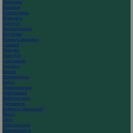
Люберцы
Коломна
Стерлитамак
Норильск
Златоуст
Магнитогорск
Кострома
Южно-Сахалинск
Саранск
Находка
Улан-Удэ
Сыктывкар
Ангарск
Братск
Прокопьевск
Бийск
Димитровград
Нефтекамск
Нефтеюганск
Дзержинск
Каменск-Уральский
Миасс
Орск
Электросталь
Новочеркасск