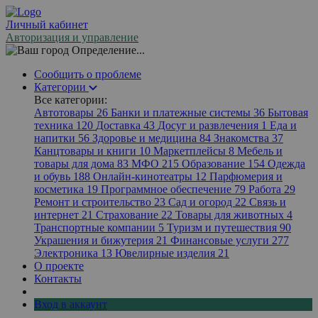
Личный кабинет
Авторизация и управление
Определение...
Сообщить о проблеме
Категории
Все категории:
Автотовары
26
Банки и платежные системы
36
Бытовая
техника
120
Доставка
43
Досуг и развлечения
1
Еда и
напитки
56
Здоровье и медицина
84
Знакомства
37
Канцтовары и книги
10
Маркетплейсы
8
Мебель и
товары для дома
83
МФО
215
Образование
154
Одежда
и обувь
188
Онлайн-кинотеатры
12
Парфюмерия и
косметика
19
Программное обеспечение
79
Работа
29
Ремонт и строительство
23
Сад и огород
22
Связь и
интернет
21
Страхование
22
Товары для животных
4
Транспортные компании
5
Туризм и путешествия
90
Украшения и бижутерия
21
Финансовые услуги
277
Электроника
13
Ювелирные изделия
21
О проекте
Контакты
Вход в аккаунт