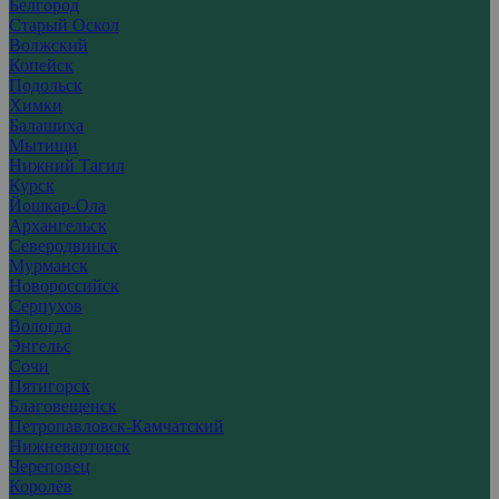
Белгород
Старый Оскол
Волжский
Копейск
Подольск
Химки
Балашиха
Мытищи
Нижний Тагил
Курск
Йошкар-Ола
Архангельск
Северодвинск
Мурманск
Новороссийск
Серпухов
Вологда
Энгельс
Сочи
Пятигорск
Благовещенск
Петропавловск-Камчатский
Нижневартовск
Череповец
Королёв