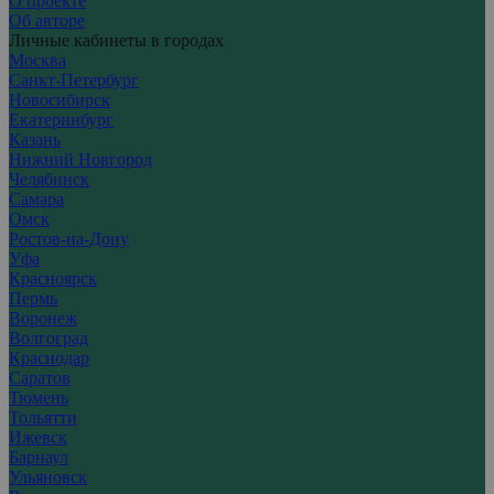
О проекте
Об авторе
Личные кабинеты в городах
Москва
Санкт-Петербург
Новосибирск
Екатеринбург
Казань
Нижний Новгород
Челябинск
Самара
Омск
Ростов-на-Дону
Уфа
Красноярск
Пермь
Воронеж
Волгоград
Краснодар
Саратов
Тюмень
Тольятти
Ижевск
Барнаул
Ульяновск