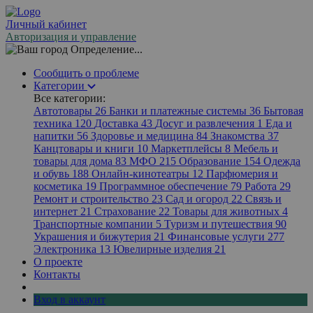
Личный кабинет
Авторизация и управление
Определение...
Сообщить о проблеме
Категории
Все категории:
Автотовары
26
Банки и платежные системы
36
Бытовая
техника
120
Доставка
43
Досуг и развлечения
1
Еда и
напитки
56
Здоровье и медицина
84
Знакомства
37
Канцтовары и книги
10
Маркетплейсы
8
Мебель и
товары для дома
83
МФО
215
Образование
154
Одежда
и обувь
188
Онлайн-кинотеатры
12
Парфюмерия и
косметика
19
Программное обеспечение
79
Работа
29
Ремонт и строительство
23
Сад и огород
22
Связь и
интернет
21
Страхование
22
Товары для животных
4
Транспортные компании
5
Туризм и путешествия
90
Украшения и бижутерия
21
Финансовые услуги
277
Электроника
13
Ювелирные изделия
21
О проекте
Контакты
Вход в аккаунт