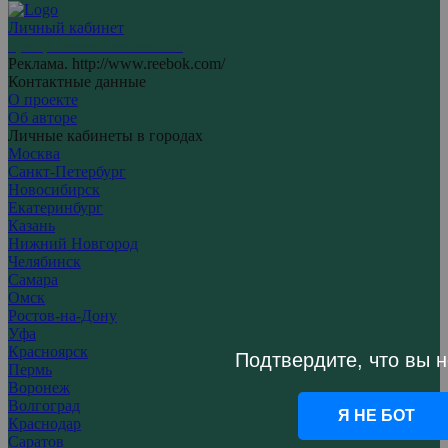
Личный кабинет
Центр личных кабинетов
Реклама. http://www.reebok.com/
Контактные данные
О проекте
Об авторе
Личные кабинеты в городах
Москва
Санкт-Петербург
Новосибирск
Екатеринбург
Казань
Нижний Новгород
Челябинск
Самара
Омск
Ростов-на-Дону
Уфа
Красноярск
Подтвердите, что вы н
Пермь
Воронеж
Волгоград
Я НЕ БОТ
Краснодар
Саратов