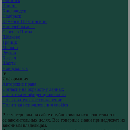
Обнинск
Элиста
Кисловодск
Ноябрьск
Каменск-Шахтинский
Новочебоксарск
Сергиев Посад
Щёлково
Троицк
Майкоп
Реутов
Кызыл
Шахты
Новоуральск
▼
Информация
Авторские права
Согласие на обработку данных
Политика конфиденциальности
Пользовательское соглашение
Политика использования cookies
Все материалы на сайте опубликованы исключительно в
ознакомительных целях. Все товарные знаки принадлежат их
законным владельцам.