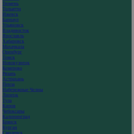
Тюмень
Тольятти
Ижевск
Барнаул
Ульяновск
Владивосток
Ярославль
Хабаровск
Махачкала
Оренбург
Томск
Новокузнецк
Кемерово
Рязань
Астрахань
Пенза
Набережные Челны
Липецк
Тула
Киров
Чебоксары
Калининград
Брянск
Курган
Смоленск