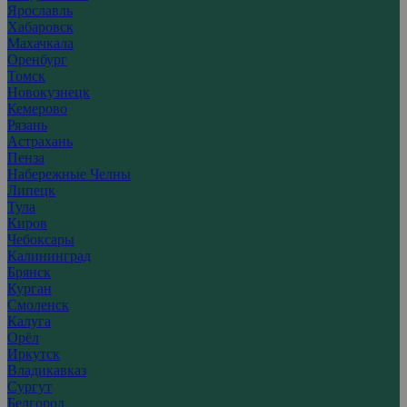
Ярославль
Хабаровск
Махачкала
Оренбург
Томск
Новокузнецк
Кемерово
Рязань
Астрахань
Пенза
Набережные Челны
Липецк
Тула
Киров
Чебоксары
Калининград
Брянск
Курган
Смоленск
Калуга
Орёл
Иркутск
Владикавказ
Сургут
Белгород