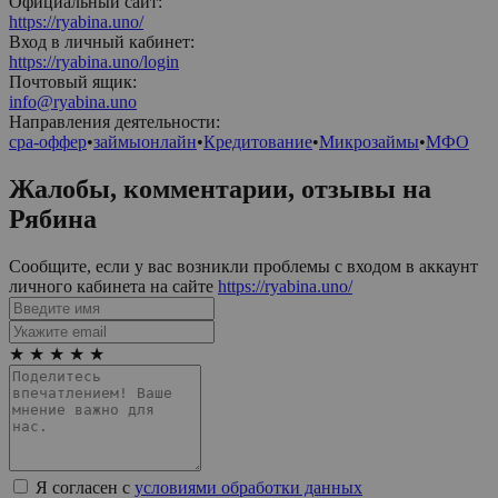
Официальный сайт:
https://ryabina.uno/
Вход в личный кабинет:
https://ryabina.uno/login
Почтовый ящик:
info@ryabina.uno
Направления деятельности:
cpa-оффер
•
займыонлайн
•
Кредитование
•
Микрозаймы
•
МФО
Жалобы, комментарии, отзывы на
Рябина
Сообщите, если у вас возникли проблемы с входом в аккаунт
личного кабинета на сайте
https://ryabina.uno/
★
★
★
★
★
Я согласен с
условиями обработки данных