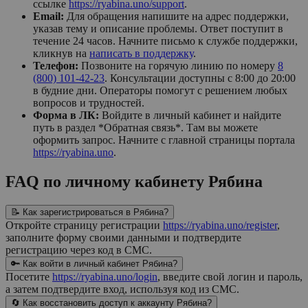
ссылке
https://ryabina.uno/support
.
Email:
Для обращения напишите на адрес поддержки,
указав тему и описание проблемы. Ответ поступит в
течение 24 часов. Начните письмо к службе поддержки,
кликнув на
написать в поддержку
.
Телефон:
Позвоните на горячую линию по номеру
8
(800) 101-42-23
. Консультации доступны с 8:00 до 20:00
в будние дни. Операторы помогут с решением любых
вопросов и трудностей.
Форма в ЛК:
Войдите в личный кабинет и найдите
путь в раздел *Обратная связь*. Там вы можете
оформить запрос. Начните с главной страницы портала
https://ryabina.uno
.
FAQ по личному кабинету Рябина
📝 Как зарегистрироваться в Рябина?
Откройте страницу регистрации
https://ryabina.uno/register
,
заполните форму своими данными и подтвердите
регистрацию через код в СМС.
🔑 Как войти в личный кабинет Рябина?
Посетите
https://ryabina.uno/login
, введите свой логин и пароль,
а затем подтвердите вход, используя код из СМС.
🔄 Как восстановить доступ к аккаунту Рябина?