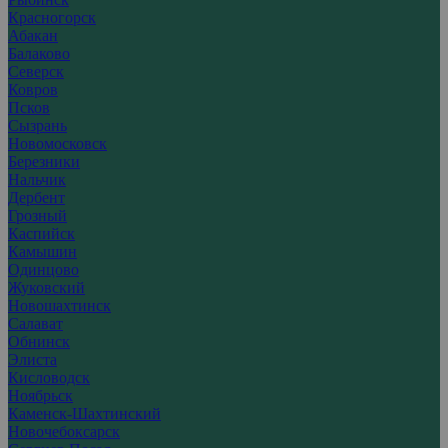
Красногорск
Абакан
Балаково
Северск
Ковров
Псков
Сызрань
Новомосковск
Березники
Нальчик
Дербент
Грозный
Каспийск
Камышин
Одинцово
Жуковский
Новошахтинск
Салават
Обнинск
Элиста
Кисловодск
Ноябрьск
Каменск-Шахтинский
Новочебоксарск