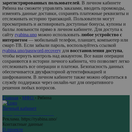
зарегистрированных пользователей
. В личном кабинете
Рябина
вы сможете управлять заказами, вводить промокоды,
изменять данные доставки, сохранять платежные реквизиты и
отслеживать историю транзакций. Пользователи могут
просматривать и активировать доступные бонусы, купоны и
баллы лояльности прямо в личном кабинете. Для доступа к
сайту
ryabina.uno
можно использовать
любое устройство с
интернетом
— мобильный телефон, планшет, компьютер или
смарт-ТВ. Если забыли пароль, воспользуйтесь ссылкой
ryabina.uno/password-recovery
для
восстановления доступа
,
чтобы вернуть контроль над аккаунтом. Все ваши операции
сохраняются в истории личного кабинета, что позволяет легко
отслеживать все операции и платежи. Безопасность данных
обеспечивается двухфакторной аутентификацией и
шифрованием. В личном кабинете также можно обратиться в
службу поддержки через онлайн-чат для оперативного
решения любых вопросов.
Главная
›
МФО
›
Рябина
Личный кабинет
Центр личных кабинетов
Реклама. https://ryabina.uno/
Контактные данные
О проекте