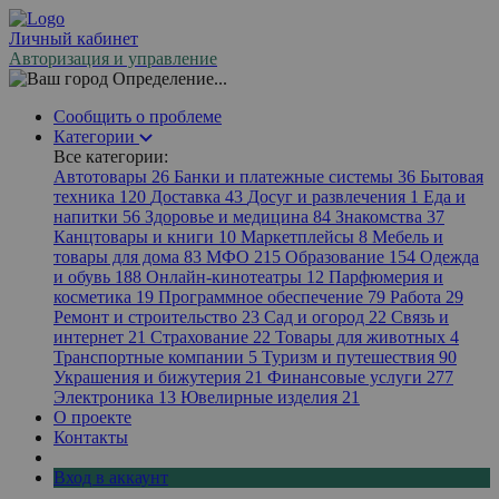
Личный кабинет
Авторизация и управление
Определение...
Сообщить о проблеме
Категории
Все категории:
Автотовары
26
Банки и платежные системы
36
Бытовая
техника
120
Доставка
43
Досуг и развлечения
1
Еда и
напитки
56
Здоровье и медицина
84
Знакомства
37
Канцтовары и книги
10
Маркетплейсы
8
Мебель и
товары для дома
83
МФО
215
Образование
154
Одежда
и обувь
188
Онлайн-кинотеатры
12
Парфюмерия и
косметика
19
Программное обеспечение
79
Работа
29
Ремонт и строительство
23
Сад и огород
22
Связь и
интернет
21
Страхование
22
Товары для животных
4
Транспортные компании
5
Туризм и путешествия
90
Украшения и бижутерия
21
Финансовые услуги
277
Электроника
13
Ювелирные изделия
21
О проекте
Контакты
Вход в аккаунт