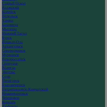
Старый Оскол
Волжский
Копейск
Подольск
Химки
Балашиха
Мытищи
Нижний Тагил
Курск
Йошкар-Ола
Архангельск
Северодвинск
Мурманск
Новороссийск
Серпухов
Вологда
Энгельс
Сочи
Пятигорск
Благовещенск
Петропавловск-Камчатский
Нижневартовск
Череповец
Королёв
Люберцы