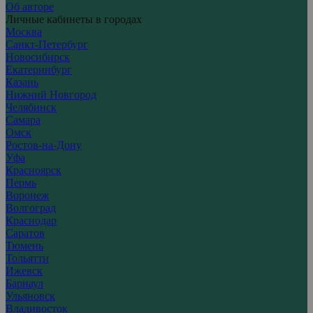
Об авторе
Личные кабинеты в городах
Москва
Санкт-Петербург
Новосибирск
Екатеринбург
Казань
Нижний Новгород
Челябинск
Самара
Омск
Ростов-на-Дону
Уфа
Красноярск
Пермь
Воронеж
Волгоград
Краснодар
Саратов
Тюмень
Тольятти
Ижевск
Барнаул
Ульяновск
Владивосток