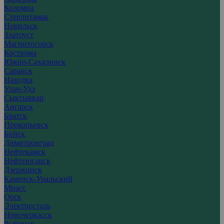
Коломна
Стерлитамак
Норильск
Златоуст
Магнитогорск
Кострома
Южно-Сахалинск
Саранск
Находка
Улан-Удэ
Сыктывкар
Ангарск
Братск
Прокопьевск
Бийск
Димитровград
Нефтекамск
Нефтеюганск
Дзержинск
Каменск-Уральский
Миасс
Орск
Электросталь
Новочеркасск
Рыбинск