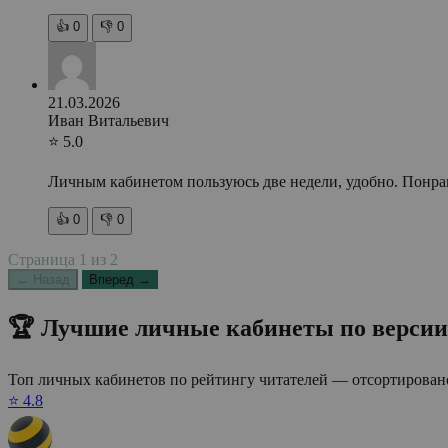
👍
0
👎
0
21.03.2026
Иван Витальевич
⭐ 5.0
Личным кабинетом пользуюсь две недели, удобно. Понрав
👍
0
👎
0
Страница
1
из
2
← Назад
Вперед →
🏆 Лучшие личные кабинеты по версии
Топ личных кабинетов по рейтингу читателей — отсортировано
⭐ 4.8