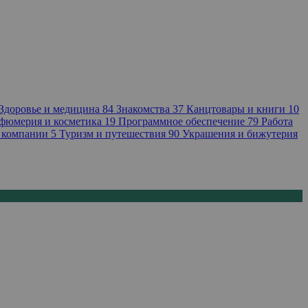
Здоровье и медицина
84
Знакомства
37
Канцтовары и книги
10
фюмерия и косметика
19
Программное обеспечение
79
Работа
 компании
5
Туризм и путешествия
90
Украшения и бижутерия