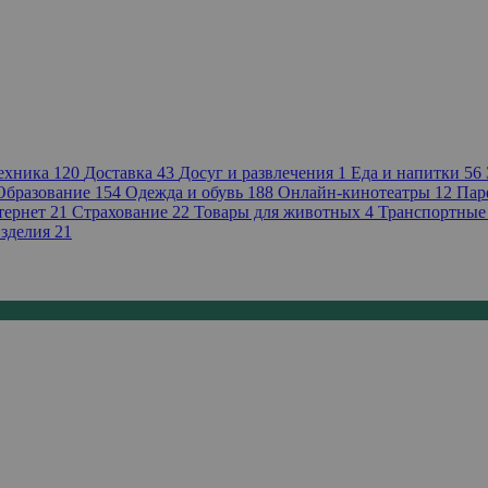
техника
120
Доставка
43
Досуг и развлечения
1
Еда и напитки
56
Образование
154
Одежда и обувь
188
Онлайн-кинотеатры
12
Пар
тернет
21
Страхование
22
Товары для животных
4
Транспортные
зделия
21