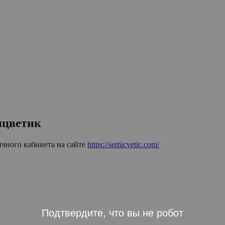
ицветик
ичного кабинета на сайте
https://semicvetic.com/
Подтвердите, что вы не робот