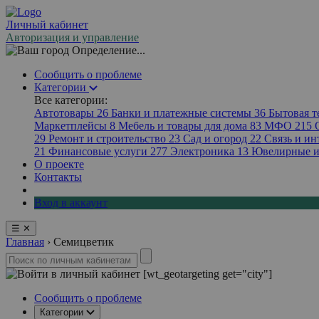
Личный кабинет
Авторизация и управление
Определение...
Сообщить о проблеме
Категории
Все категории:
Автотовары
26
Банки и платежные системы
36
Бытовая 
Маркетплейсы
8
Мебель и товары для дома
83
МФО
215
29
Ремонт и строительство
23
Сад и огород
22
Связь и ин
21
Финансовые услуги
277
Электроника
13
Ювелирные и
О проекте
Контакты
Вход в аккаунт
☰
✕
Главная
›
Семицветик
[wt_geotargeting get="city"]
Сообщить о проблеме
Категории