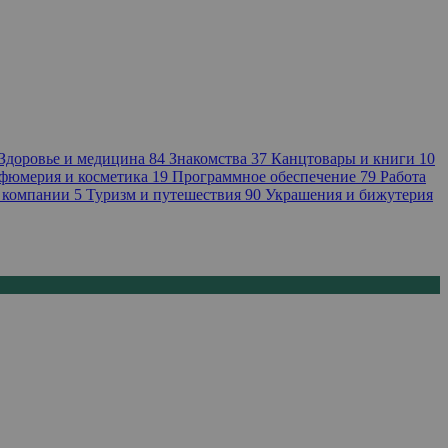
Здоровье и медицина
84
Знакомства
37
Канцтовары и книги
10
фюмерия и косметика
19
Программное обеспечение
79
Работа
 компании
5
Туризм и путешествия
90
Украшения и бижутерия