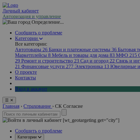
Личный кабинет
Авторизация и управление
Определение...
Сообщить о проблеме
Категории
Все категории:
Автотовары
26
Банки и платежные системы
36
Бытовая 
Маркетплейсы
8
Мебель и товары для дома
83
МФО
215
29
Ремонт и строительство
23
Сад и огород
22
Связь и ин
21
Финансовые услуги
277
Электроника
13
Ювелирные и
О проекте
Контакты
Вход в аккаунт
☰
✕
Главная
›
Страхование
›
СК Согласие
[wt_geotargeting get="city"]
Сообщить о проблеме
Категории