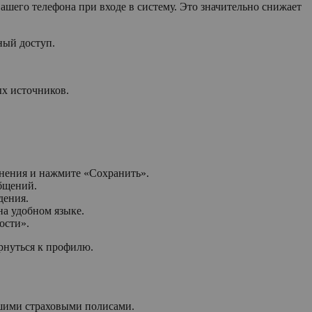
шего телефона при входе в систему. Это значительно снижает
ный доступ.
ых источников.
енения и нажмите «Сохранить».
бщений.
дения.
а удобном языке.
ости».
рнуться к профилю.
шими страховыми полисами.