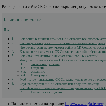
Регистрация на сайте СК Согласие открывает доступ ко всем
Навигация по статье
Как войти в личный кабинет СК Согласие: все способы авт
Как создать аккаунт в СК Согласие: пошаговая регистрация
Что делать, если не получается войти в СК Согласие: восст
Как защитить аккаунт в СК Согласие: настройки безопасно
Как изменить данные в личном кабинете СК Согласие
Что умеет личный кабинет СК Согласие: основные функци
Управление данными
Операции
Аналитика
Интеграции
Мобильное приложение СК Согласие: управление с телефо
Служба поддержки СК Согласие: как получить помощь
Как оформить страховой случай и получить выплату в СК С
Пошаговая инструкция:
Начните с перехода на страницу
https://www.soglasie.ru/regi