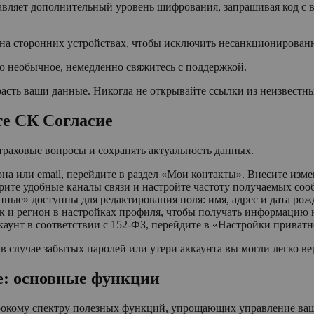
ляет дополнительный уровень шифрования, запрашивая код с ва
и на сторонних устройствах, чтобы исключить несанкционирован
то необычное, немедленно свяжитесь с поддержкой.
асть ваши данные. Никогда не открывайте ссылки из неизвестн
те СК Согласие
раховые вопросы и сохранять актуальность данных.
на или email, перейдите в раздел «Мои контакты». Внесите изм
рите удобные каналы связи и настройте частоту получаемых соо
ные» доступны для редактирования поля: имя, адрес и дата рож
 и регион в настройках профиля, чтобы получать информацию н
каунт в соответствии с 152-ФЗ, перейдите в «Настройки приватн
в случае забытых паролей или утери аккаунта вы могли легко ве
е: основные функции
ирокому спектру полезных функций, упрощающих управление ва