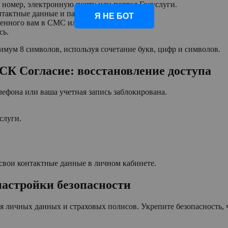
 номер, электронную почту или портал Госуслуги.
онтактные данные и пароль.
Я НЕ БОТ
енного вам в СМС или на email.
сь.
имум 8 символов, используя сочетание букв, цифр и символов.
 СК Согласие: восстановление доступа
лефона или ваша учетная запись заблокирована.
слуги.
свои контактные данные в личном кабинете.
настройки безопасности
ия личных данных и страховых полисов. Укрепите безопасность,