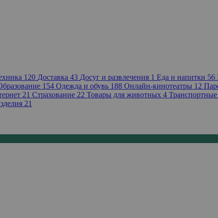
техника
120
Доставка
43
Досуг и развлечения
1
Еда и напитки
56
Образование
154
Одежда и обувь
188
Онлайн-кинотеатры
12
Пар
тернет
21
Страхование
22
Товары для животных
4
Транспортные
зделия
21