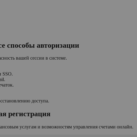
се способы авторизации
сность вашей сессии в системе.
и SSO.
il.
ечаток.
осстановлению доступа.
ая регистрация
нансовым услугам и возможностям управления счетами онлайн.