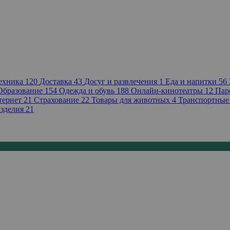
техника
120
Доставка
43
Досуг и развлечения
1
Еда и напитки
56
Образование
154
Одежда и обувь
188
Онлайн-кинотеатры
12
Пар
тернет
21
Страхование
22
Товары для животных
4
Транспортные
зделия
21