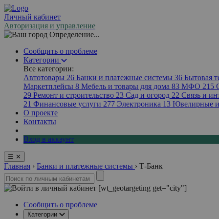
Личный кабинет
Авторизация и управление
Определение...
Сообщить о проблеме
Категории
Все категории:
Автотовары
26
Банки и платежные системы
36
Бытовая 
Маркетплейсы
8
Мебель и товары для дома
83
МФО
215
29
Ремонт и строительство
23
Сад и огород
22
Связь и ин
21
Финансовые услуги
277
Электроника
13
Ювелирные и
О проекте
Контакты
Вход в аккаунт
☰
✕
Главная
›
Банки и платежные системы
›
Т-Банк
[wt_geotargeting get="city"]
Сообщить о проблеме
Категории