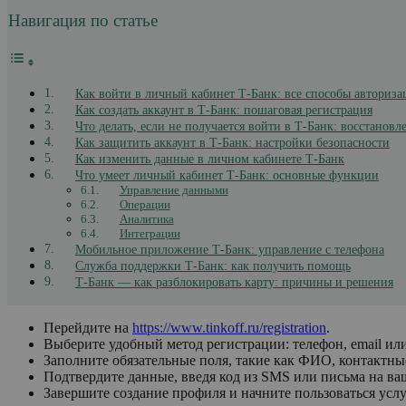
Навигация по статье
Как войти в личный кабинет Т-Банк: все способы авториза
Как создать аккаунт в Т-Банк: пошаговая регистрация
Что делать, если не получается войти в Т-Банк: восстановл
Как защитить аккаунт в Т-Банк: настройки безопасности
Как изменить данные в личном кабинете Т-Банк
Что умеет личный кабинет Т-Банк: основные функции
Управление данными
Операции
Аналитика
Интеграции
Мобильное приложение Т-Банк: управление с телефона
Служба поддержки Т-Банк: как получить помощь
Т-Банк — как разблокировать карту: причины и решения
Перейдите на
https://www.tinkoff.ru/registration
.
Выберите удобный метод регистрации: телефон, email или
Заполните обязательные поля, такие как ФИО, контактны
Подтвердите данные, введя код из SMS или письма на ва
Завершите создание профиля и начните пользоваться усл