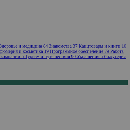
Здоровье и медицина
84
Знакомства
37
Канцтовары и книги
10
фюмерия и косметика
19
Программное обеспечение
79
Работа
 компании
5
Туризм и путешествия
90
Украшения и бижутерия