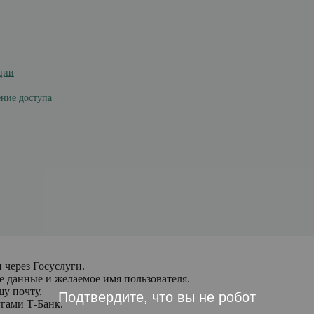
ции
ение доступа
 через Госуслуги.
е данные и желаемое имя пользователя.
шу почту.
Подтвердите, что вы не робот
угами Т-Банк.