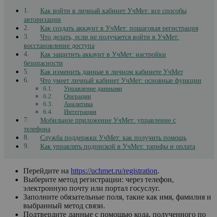
Как войти в личный кабинет УчМет: все способы
авторизации
Как создать аккаунт в УчМет: пошаговая регистрация
Что делать, если не получается войти в УчМет:
восстановление доступа
Как защитить аккаунт в УчМет: настройки
безопасности
Как изменить данные в личном кабинете УчМет
Что умеет личный кабинет УчМет: основные функции
Управление данными
Операции
Аналитика
Интеграции
Мобильное приложение УчМет: управление с
телефона
Служба поддержки УчМет: как получить помощь
Как управлять подпиской в УчМет: тарифы и оплата
Перейдите на
https://uchmet.ru/registration
.
Выберите метод регистрации: через телефон,
электронную почту или портал госуслуг.
Заполните обязательные поля, такие как имя, фамилия и
выбранный метод связи.
Подтвердите данные с помощью кода, полученного по