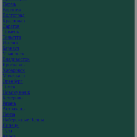
Пермь
Воронеж
Волгоград
Краснодар
Саратов
Тюмень
Тольятти
Ижевск
Барнаул
Ульяновск
Владивосток
Ярославль
Хабаровск
Махачкала
Оренбург
Томск
Новокузнецк
Кемерово
Рязань
Астрахань
Пенза
Набережные Челны
Липецк
Тула
Киров