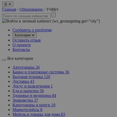
☰
✕
Главная
›
Образование
›
УчМет
[wt_geotargeting get="city"]
Сообщить о проблеме
Категории
Оставить отзыв
О проекте
Контакты
Все категории
Автотовары
26
Банки и платежные системы
36
Бытовая техника
120
Доставка
43
Досуг и развлечения
1
Еда и напитки
56
Здоровье и медицина
84
Знакомства
37
Канцтовары и книги
10
Маркетплейсы
8
Мебель и товары для дома
83