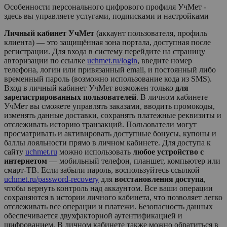
Особенности персонального цифрового профиля УчМет -
здесь вы управляете услугами, подписками и настройками
Личный кабинет УчМет
(аккаунт пользователя, профиль
клиента) — это защищённая зона портала, доступная после
регистрации. Для входа в систему перейдите на страницу
авторизации по ссылке
uchmet.ru/login
, введите номер
телефона, логин или привязанный email, и постоянный либо
временный пароль (возможно использование кода из SMS).
Вход в личный кабинет
УчМет
возможен только
для
зарегистрированных пользователей
. В личном кабинете
УчМет
вы сможете управлять заказами, вводить промокоды,
изменять данные доставки, сохранять платежные реквизиты и
отслеживать историю транзакций. Пользователи могут
просматривать и активировать доступные бонусы, купоны и
баллы лояльности прямо в личном кабинете. Для доступа к
сайту
uchmet.ru
можно использовать
любое устройство с
интернетом
— мобильный телефон, планшет, компьютер или
смарт-ТВ. Если забыли пароль, воспользуйтесь ссылкой
uchmet.ru/password-recovery
для
восстановления доступа
,
чтобы вернуть контроль над аккаунтом. Все ваши операции
сохраняются в истории личного кабинета, что позволяет легко
отслеживать все операции и платежи. Безопасность данных
обеспечивается двухфакторной аутентификацией и
шифрованием. В личном кабинете также можно обратиться в