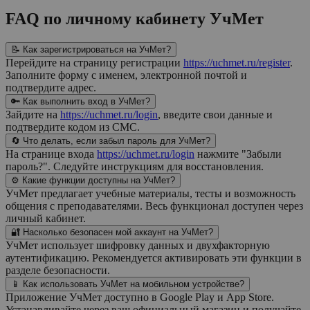
FAQ по личному кабинету УчМет
📝 Как зарегистрироваться на УчМет?
Перейдите на страницу регистрации
https://uchmet.ru/register
.
Заполните форму с именем, электронной почтой и
подтвердите адрес.
🔑 Как выполнить вход в УчМет?
Зайдите на
https://uchmet.ru/login
, введите свои данные и
подтвердите кодом из СМС.
🔄 Что делать, если забыл пароль для УчМет?
На странице входа
https://uchmet.ru/login
нажмите "Забыли
пароль?". Следуйте инструкциям для восстановления.
⚙️ Какие функции доступны на УчМет?
УчМет предлагает учебные материалы, тесты и возможность
общения с преподавателями. Весь функционал доступен через
личный кабинет.
🔐 Насколько безопасен мой аккаунт на УчМет?
УчМет использует шифровку данных и двухфакторную
аутентификацию. Рекомендуется активировать эти функции в
разделе безопасности.
📱 Как использовать УчМет на мобильном устройстве?
Приложение УчМет доступно в Google Play и App Store.
Устанавливайте через ваш официальный магазин и получайте