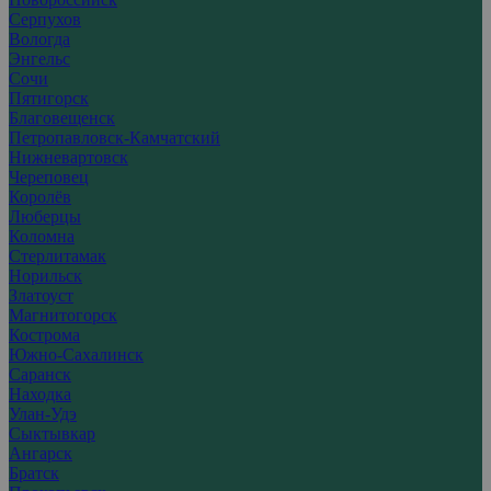
Серпухов
Вологда
Энгельс
Сочи
Пятигорск
Благовещенск
Петропавловск-Камчатский
Нижневартовск
Череповец
Королёв
Люберцы
Коломна
Стерлитамак
Норильск
Златоуст
Магнитогорск
Кострома
Южно-Сахалинск
Саранск
Находка
Улан-Удэ
Сыктывкар
Ангарск
Братск