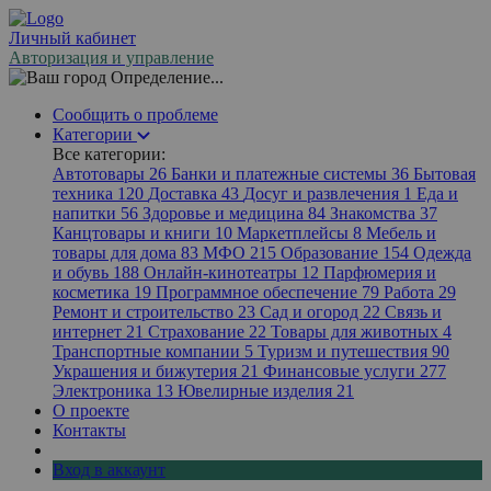
Личный кабинет
Авторизация и управление
Определение...
Сообщить о проблеме
Категории
Все категории:
Автотовары
26
Банки и платежные системы
36
Бытовая
техника
120
Доставка
43
Досуг и развлечения
1
Еда и
напитки
56
Здоровье и медицина
84
Знакомства
37
Канцтовары и книги
10
Маркетплейсы
8
Мебель и
товары для дома
83
МФО
215
Образование
154
Одежда
и обувь
188
Онлайн-кинотеатры
12
Парфюмерия и
косметика
19
Программное обеспечение
79
Работа
29
Ремонт и строительство
23
Сад и огород
22
Связь и
интернет
21
Страхование
22
Товары для животных
4
Транспортные компании
5
Туризм и путешествия
90
Украшения и бижутерия
21
Финансовые услуги
277
Электроника
13
Ювелирные изделия
21
О проекте
Контакты
Вход в аккаунт