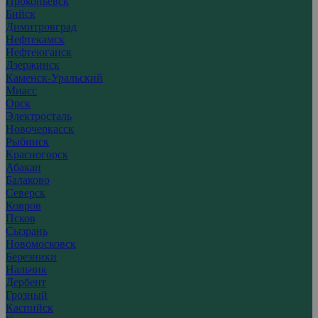
Прокопьевск
Бийск
Димитровград
Нефтекамск
Нефтеюганск
Дзержинск
Каменск-Уральский
Миасс
Орск
Электросталь
Новочеркасск
Рыбинск
Красногорск
Абакан
Балаково
Северск
Ковров
Псков
Сызрань
Новомосковск
Березники
Нальчик
Дербент
Грозный
Каспийск