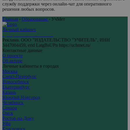
службу поддержки через онлайн-чат для оперативного
решения любых вопросов.
Главная
›
Образование
›
УчМет
Личный кабинет
Центр личных кабинетов
Реклама. ООО "ИЗДАТЕЛЬСТВО "УЧИТЕЛЬ", ИНН
3447004459, erid LatgBsUPn https://uchmet.ru/
Контактные данные
О проекте
Об авторе
Личные кабинеты в городах
Москва
Санкт-Петербург
Новосибирск
Екатеринбург
Казань
Нижний Новгород
Челябинск
Самара
Омск
Ростов-на-Дону
Уфа
Красноярск