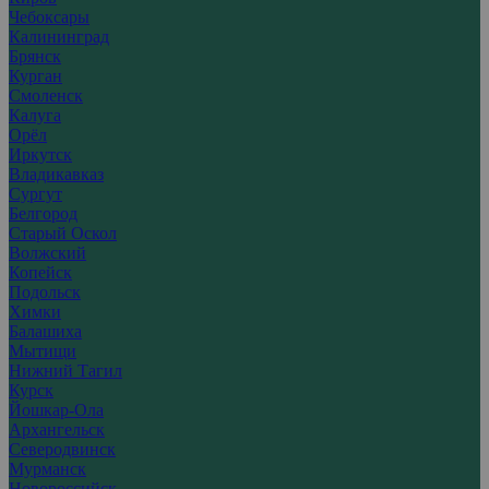
Чебоксары
Калининград
Брянск
Курган
Смоленск
Калуга
Орёл
Иркутск
Владикавказ
Сургут
Белгород
Старый Оскол
Волжский
Копейск
Подольск
Химки
Балашиха
Мытищи
Нижний Тагил
Курск
Йошкар-Ола
Архангельск
Северодвинск
Мурманск
Новороссийск