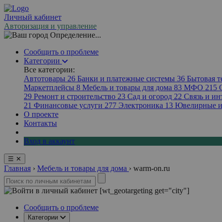
Личный кабинет
Авторизация и управление
Определение...
Сообщить о проблеме
Категории
Все категории:
Автотовары
26
Банки и платежные системы
36
Бытовая 
Маркетплейсы
8
Мебель и товары для дома
83
МФО
215
29
Ремонт и строительство
23
Сад и огород
22
Связь и ин
21
Финансовые услуги
277
Электроника
13
Ювелирные и
О проекте
Контакты
Вход в аккаунт
☰
✕
Главная
›
Мебель и товары для дома
›
warm-on.ru
[wt_geotargeting get="city"]
Сообщить о проблеме
Категории