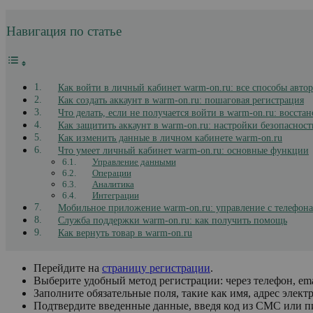
Навигация по статье
Как войти в личный кабинет warm-on.ru: все способы авто
Как создать аккаунт в warm-on.ru: пошаговая регистрация
Что делать, если не получается войти в warm-on.ru: восста
Как защитить аккаунт в warm-on.ru: настройки безопасност
Как изменить данные в личном кабинете warm-on.ru
Что умеет личный кабинет warm-on.ru: основные функции
Управление данными
Операции
Аналитика
Интеграции
Мобильное приложение warm-on.ru: управление с телефона
Служба поддержки warm-on.ru: как получить помощь
Как вернуть товар в warm-on.ru
Перейдите на
страницу регистрации
.
Выберите удобный метод регистрации: через телефон, emai
Заполните обязательные поля, такие как имя, адрес элек
Подтвердите введенные данные, введя код из СМС или пи