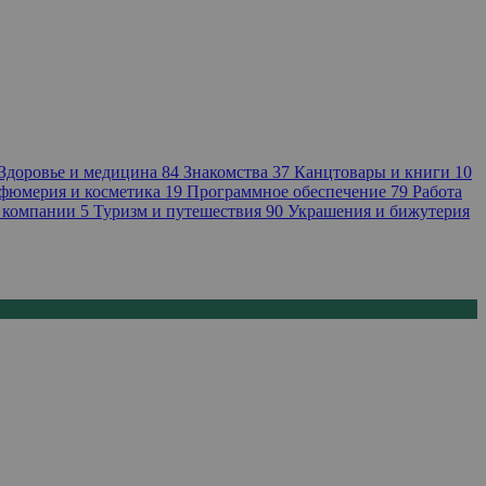
Здоровье и медицина
84
Знакомства
37
Канцтовары и книги
10
фюмерия и косметика
19
Программное обеспечение
79
Работа
 компании
5
Туризм и путешествия
90
Украшения и бижутерия