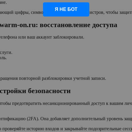
ане.
Я НЕ БОТ
ющий цифры, символы и буквы разных регистров, чтобы защити
 warm-on.ru: восстановление доступа
телефона или ваш аккаунт заблокировали.
слуги.
оль.
вращения повторной разблокировки учетной записи.
астройки безопасности
чтобы предотвратить несанкционированный доступ к вашим личн
нтификацию (2FA). Она добавляет дополнительный уровень защи
о проверяйте историю входов и закрывайте подозрительные сесс