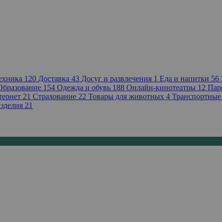
техника
120
Доставка
43
Досуг и развлечения
1
Еда и напитки
56
Образование
154
Одежда и обувь
188
Онлайн-кинотеатры
12
Пар
тернет
21
Страхование
22
Товары для животных
4
Транспортные
зделия
21