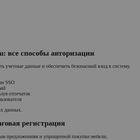
u: все способы авторизации
ь учетные данные и обеспечить безопасный вход в систему.
или SSO
ail
ьзуя отпечаток
льзователя
ых данных.
аговая регистрация
вным предложениям и упрощенной покупке мебели.