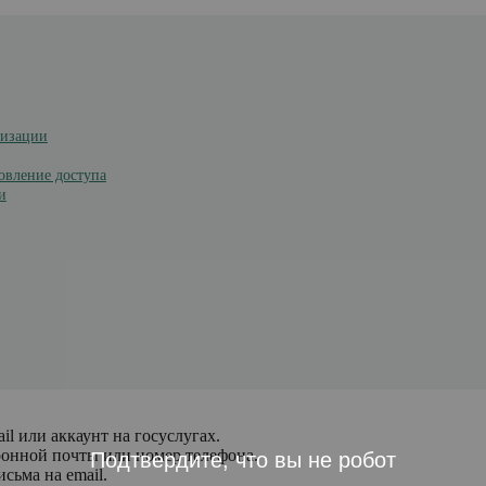
ризации
новление доступа
и
l или аккаунт на госуслугах.
тронной почты или номер телефона.
Подтвердите, что вы не робот
сьма на email.