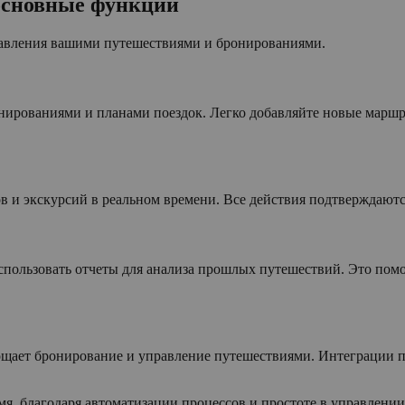
основные функции
авления вашими путешествиями и бронированиями.
нированиями и планами поездок. Легко добавляйте новые марш
 экскурсий в реальном времени. Все действия подтверждаются 
спользовать отчеты для анализа прошлых путешествий. Это помо
рощает бронирование и управление путешествиями. Интеграции 
я, благодаря автоматизации процессов и простоте в управлени