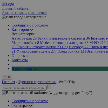
Личный кабинет
Авторизация и управление
Определение...
Сообщить о проблеме
Категории
Все категории:
Автотовары
26
Банки и платежные системы
36
Бытовая 
Маркетплейсы
8
Мебель и товары для дома
83
МФО
215
29
Ремонт и строительство
23
Сад и огород
22
Связь и ин
21
Финансовые услуги
277
Электроника
13
Ювелирные и
О проекте
Контакты
Вход в аккаунт
☰
✕
Главная
›
Туризм и путешествия
›
WeGoTrip
[wt_geotargeting get="city"]
Сообщить о проблеме
Категории