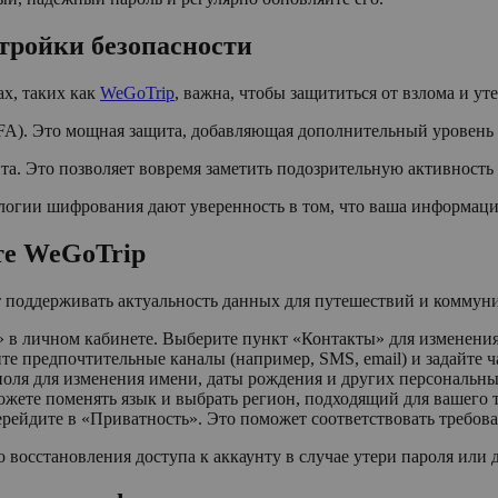
тройки безопасности
ах, таких как
WeGoTrip
, важна, чтобы защититься от взлома и у
A). Это мощная защита, добавляющая дополнительный уровень 
та. Это позволяет вовремя заметить подозрительную активность
огии шифрования дают уверенность в том, что ваша информаци
те WeGoTrip
 поддерживать актуальность данных для путешествий и коммун
 в личном кабинете. Выберите пункт «Контакты» для изменения 
е предпочтительные каналы (например, SMS, email) и задайте 
оля для изменения имени, даты рождения и других персональны
жете поменять язык и выбрать регион, подходящий для вашего 
ерейдите в «Приватность». Это поможет соответствовать требов
осстановления доступа к аккаунту в случае утери пароля или 