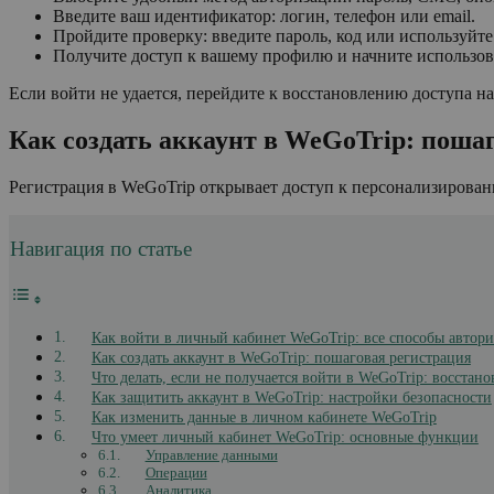
Введите ваш идентификатор: логин, телефон или email.
Пройдите проверку: введите пароль, код или используйте
Получите доступ к вашему профилю и начните использов
Если войти не удается, перейдите к восстановлению доступа н
Как создать аккаунт в WeGoTrip: поша
Регистрация в WeGoTrip открывает доступ к персонализирова
Навигация по статье
Как войти в личный кабинет WeGoTrip: все способы автор
Как создать аккаунт в WeGoTrip: пошаговая регистрация
Что делать, если не получается войти в WeGoTrip: восстан
Как защитить аккаунт в WeGoTrip: настройки безопасности
Как изменить данные в личном кабинете WeGoTrip
Что умеет личный кабинет WeGoTrip: основные функции
Управление данными
Операции
Аналитика