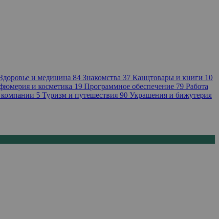
Здоровье и медицина
84
Знакомства
37
Канцтовары и книги
10
фюмерия и косметика
19
Программное обеспечение
79
Работа
 компании
5
Туризм и путешествия
90
Украшения и бижутерия