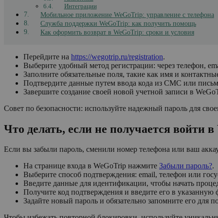
Интеграции
Мобильное приложение WeGoTrip: управление с телефона
Служба поддержки WeGoTrip: как получить помощь
Как оформить возврат в WeGoTrip: сроки и условия
Перейдите на
https://wegotrip.ru/registration
.
Выберите удобный метод регистрации: через телефон, ema
Заполните обязательные поля, такие как имя и контактны
Подтвердите данные путем ввода кода из СМС или письм
Завершите создание своей новой учетной записи в WeGoT
Совет по безопасности: используйте надежный пароль для сво
Что делать, если не получается войти 
Если вы забыли пароль, сменили номер телефона или ваш аккау
На странице входа в WeGoTrip нажмите
Забыли пароль?
.
Выберите способ подтверждения: email, телефон или госу
Введите данные для идентификации, чтобы начать процед
Получите код подтверждения и введите его в указанную 
Задайте новый пароль и обязательно запомните его для 
Чтобы избежать повторной блокировки, используйте уникальны