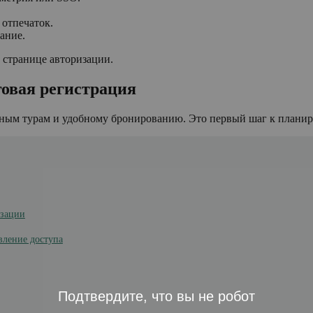
 отпечаток.
ание.
а странице авторизации.
говая регистрация
нным турам и удобному бронированию. Это первый шаг к плани
изации
овление доступа
Подтвердите, что вы не робот