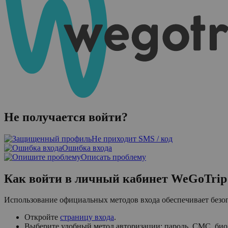
Не получается войти?
Не приходит SMS / код
Ошибка входа
Описать проблему
Как войти в личный кабинет WeGoTrip:
Использование официальных методов входа обеспечивает безо
Откройте
страницу входа
.
Выберите удобный метод авторизации: пароль, СМС, био