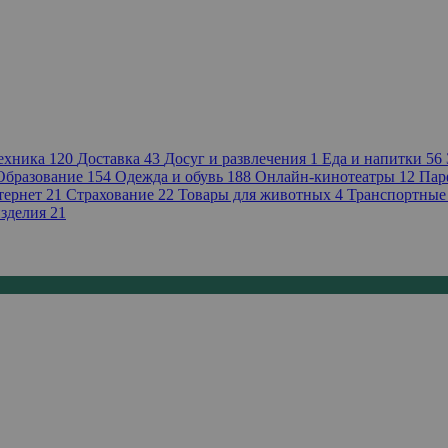
техника
120
Доставка
43
Досуг и развлечения
1
Еда и напитки
56
Образование
154
Одежда и обувь
188
Онлайн-кинотеатры
12
Пар
тернет
21
Страхование
22
Товары для животных
4
Транспортные
зделия
21