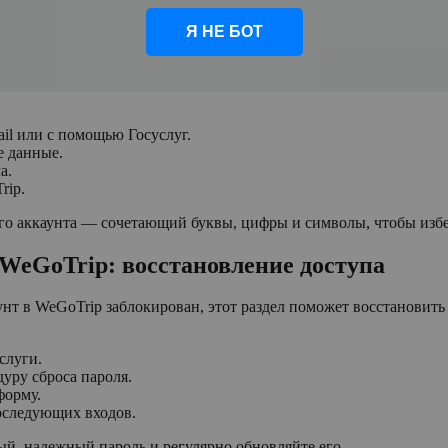
Я НЕ БОТ
il или с помощью Госуслуг.
е данные.
а.
rip.
его аккаунта — сочетающий буквы, цифры и символы, чтобы изб
в WeGoTrip: восстановление доступа
нт в WeGoTrip заблокирован, этот раздел поможет восстановить
слуги.
уру сброса пароля.
форму.
последующих входов.
й, надежный пароль и регулярно обновляйте его.