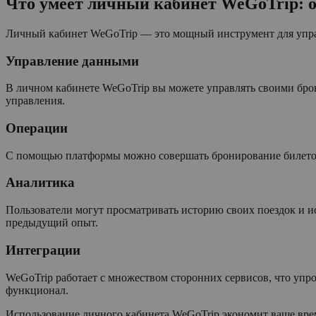
Что умеет личный кабинет WeGoTrip: 
Личный кабинет WeGoTrip — это мощный инструмент для упр
Управление данными
В личном кабинете WeGoTrip вы можете управлять своими бро
управления.
Операции
С помощью платформы можно совершать бронирование билетов и
Аналитика
Пользователи могут просматривать историю своих поездок и и
предыдущий опыт.
Интеграции
WeGoTrip работает с множеством сторонних сервисов, что уп
функционал.
Использование личного кабинета WeGoTrip экономит ваше врем