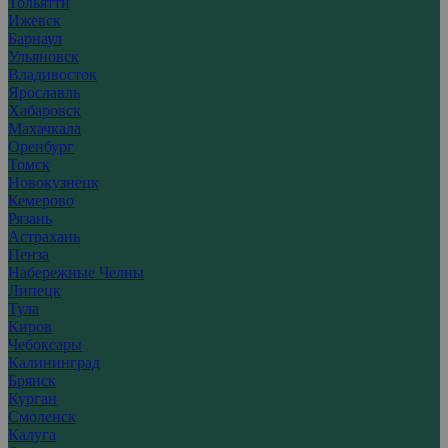
Тольятти
Ижевск
Барнаул
Ульяновск
Владивосток
Ярославль
Хабаровск
Махачкала
Оренбург
Томск
Новокузнецк
Кемерово
Рязань
Астрахань
Пенза
Набережные Челны
Липецк
Тула
Киров
Чебоксары
Калининград
Брянск
Курган
Смоленск
Калуга