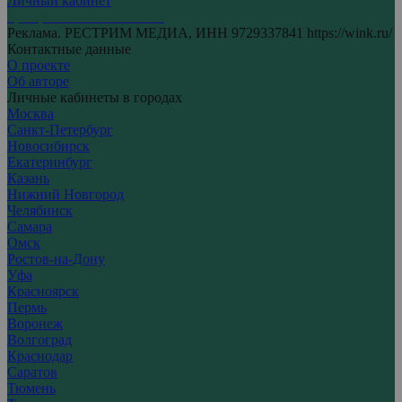
Личный кабинет
Центр личных кабинетов
Реклама. РЕСТРИМ МЕДИА, ИНН 9729337841 https://wink.ru/
Контактные данные
О проекте
Об авторе
Личные кабинеты в городах
Москва
Санкт-Петербург
Новосибирск
Екатеринбург
Казань
Нижний Новгород
Челябинск
Самара
Омск
Ростов-на-Дону
Уфа
Красноярск
Пермь
Воронеж
Волгоград
Краснодар
Саратов
Тюмень