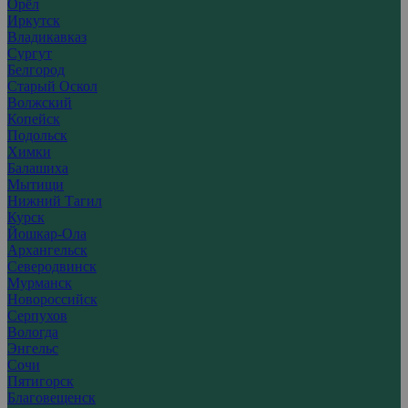
Орёл
Иркутск
Владикавказ
Сургут
Белгород
Старый Оскол
Волжский
Копейск
Подольск
Химки
Балашиха
Мытищи
Нижний Тагил
Курск
Йошкар-Ола
Архангельск
Северодвинск
Мурманск
Новороссийск
Серпухов
Вологда
Энгельс
Сочи
Пятигорск
Благовещенск