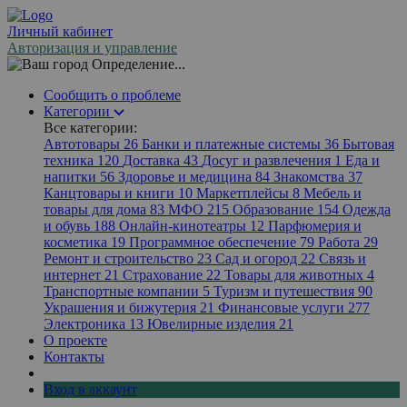
Личный кабинет
Авторизация и управление
Определение...
Сообщить о проблеме
Категории
Все категории:
Автотовары
26
Банки и платежные системы
36
Бытовая
техника
120
Доставка
43
Досуг и развлечения
1
Еда и
напитки
56
Здоровье и медицина
84
Знакомства
37
Канцтовары и книги
10
Маркетплейсы
8
Мебель и
товары для дома
83
МФО
215
Образование
154
Одежда
и обувь
188
Онлайн-кинотеатры
12
Парфюмерия и
косметика
19
Программное обеспечение
79
Работа
29
Ремонт и строительство
23
Сад и огород
22
Связь и
интернет
21
Страхование
22
Товары для животных
4
Транспортные компании
5
Туризм и путешествия
90
Украшения и бижутерия
21
Финансовые услуги
277
Электроника
13
Ювелирные изделия
21
О проекте
Контакты
Вход в аккаунт