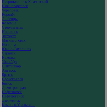
Петропавловск-Камчатский
Нижневартовск
Череповец
Королёв
Люберцы
Коломна
Стерлитамак
Норильск
Златоуст
Магнитогорск
Кострома
Южно-Сахалинск
Саранск
Находка
Улан-Удэ
Сыктывкар
Ангарск
Братск
Прокопьевск
Бийск
Димитровград
Нефтекамск
Нефтеюганск
Дзержинск
Каменск-Уральский