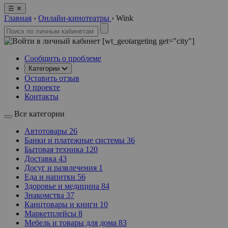
☰
✕
Главная
›
Онлайн-кинотеатры
›
Wink
[wt_geotargeting get="city"]
Сообщить о проблеме
Категории
Оставить отзыв
О проекте
Контакты
Все категории
Автотовары
26
Банки и платежные системы
36
Бытовая техника
120
Доставка
43
Досуг и развлечения
1
Еда и напитки
56
Здоровье и медицина
84
Знакомства
37
Канцтовары и книги
10
Маркетплейсы
8
Мебель и товары для дома
83