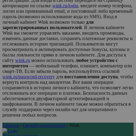
регистрации. Для входа в систему перейдите на страницу
авторизации по ссылке
wink.ru/login
, введите номер телефона,
логин или привязанный email, и постоянный либо временный
пароль (возможно использование кода из SMS). Вход в
личный кабинет
Wink
возможен только
для
зарегистрированных пользователей
. В личном кабинете
Wink
вы сможете управлять заказами, вводить промокоды,
изменять данные доставки, сохранять платежные реквизиты и
отслеживать историю транзакций. Пользователи могут
просматривать и активировать доступные бонусы, купоны и
баллы лояльности прямо в личном кабинете. Для доступа к
сайту
wink.ru
можно использовать
любое устройство с
интернетом
— мобильный телефон, планшет, компьютер или
смарт-ТВ. Если забыли пароль, воспользуйтесь ссылкой
wink.ru/password-recovery
для
восстановления доступа
, чтобы
вернуть контроль над аккаунтом. Все ваши операции
сохраняются в истории личного кабинета, что позволяет легко
отслеживать все операции и платежи. Безопасность данных
обеспечивается двухфакторной аутентификацией и
шифрованием. В личном кабинете также можно обратиться в
службу поддержки через онлайн-чат для оперативного
решения любых вопросов.
Главная
›
Онлайн-кинотеатры
›
Wink