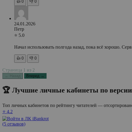
👍
0
👎
0
24.01.2026
Петр
⭐ 5.0
Начал использовать полгода назад, пока всё хорошо. Сер
👍
0
👎
0
Страница
1
из
2
← Назад
Вперед →
🏆 Лучшие личные кабинеты по версии
Топ личных кабинетов по рейтингу читателей — отсортировано
⭐ 4.2
(5 отзывов)