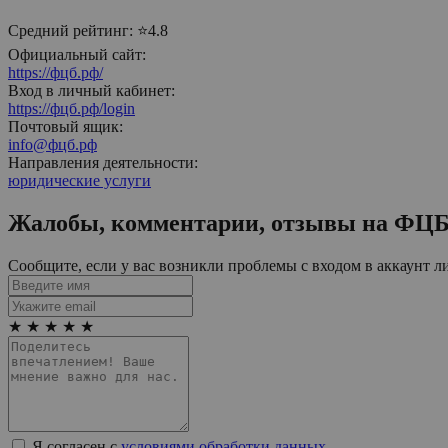
Средний рейтинг:
⭐4.8
Официальный сайт:
https://фцб.рф/
Вход в личный кабинет:
https://фцб.рф/login
Почтовый ящик:
info@фцб.рф
Направления деятельности:
юридические услуги
Жалобы, комментарии, отзывы на
ФЦ
Сообщите, если у вас возникли проблемы с входом в аккаунт л
★
★
★
★
★
Я согласен с
условиями обработки данных