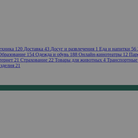
техника
120
Доставка
43
Досуг и развлечения
1
Еда и напитки
56
Образование
154
Одежда и обувь
188
Онлайн-кинотеатры
12
Пар
тернет
21
Страхование
22
Товары для животных
4
Транспортные
зделия
21