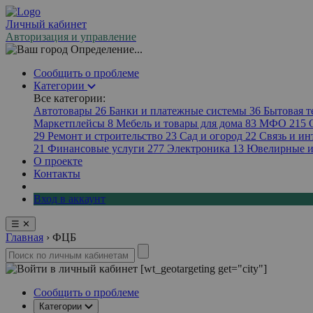
Личный кабинет
Авторизация и управление
Определение...
Сообщить о проблеме
Категории
Все категории:
Автотовары
26
Банки и платежные системы
36
Бытовая 
Маркетплейсы
8
Мебель и товары для дома
83
МФО
215
29
Ремонт и строительство
23
Сад и огород
22
Связь и ин
21
Финансовые услуги
277
Электроника
13
Ювелирные и
О проекте
Контакты
Вход в аккаунт
☰
✕
Главная
›
ФЦБ
[wt_geotargeting get="city"]
Сообщить о проблеме
Категории