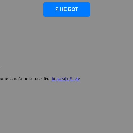
Я НЕ БОТ
Б
ичного кабинета на сайте
https://фцб.рф/