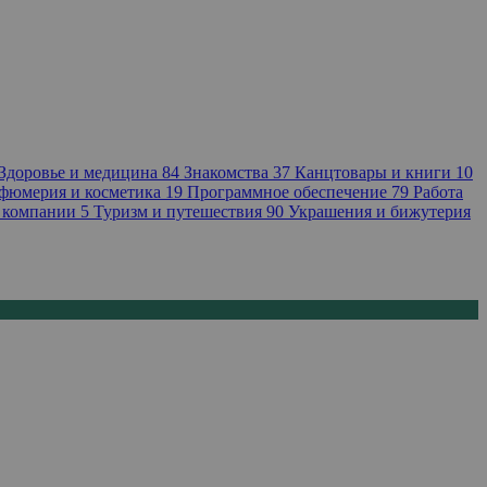
Здоровье и медицина
84
Знакомства
37
Канцтовары и книги
10
фюмерия и косметика
19
Программное обеспечение
79
Работа
 компании
5
Туризм и путешествия
90
Украшения и бижутерия