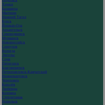
Подольск
Химки
Балашиха
Мытищи
Нижний Тагил
Курск
Йошкар-Ола
Архангельск
Северодвинск
Мурманск
Новороссийск
Серпухов
Вологда
Энгельс
Сочи
Пятигорск
Благовещенск
Петропавловск-Камчатский
Нижневартовск
Череповец
Королёв
Люберцы
Коломна
Стерлитамак
Норильск