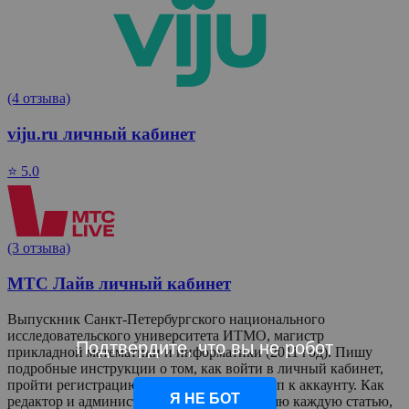
(4 отзыва)
viju.ru личный кабинет
⭐ 5.0
(3 отзыва)
МТС Лайв личный кабинет
Выпускник Санкт-Петербургского национального
исследовательского университета ИТМО, магистр
Подтвердите, что вы не робот
прикладной математики и информатики (2011 год). Пишу
подробные инструкции о том, как войти в личный кабинет,
пройти регистрацию и восстановить доступ к аккаунту. Как
Я НЕ БОТ
редактор и администратор сайта, я проверяю каждую статью,