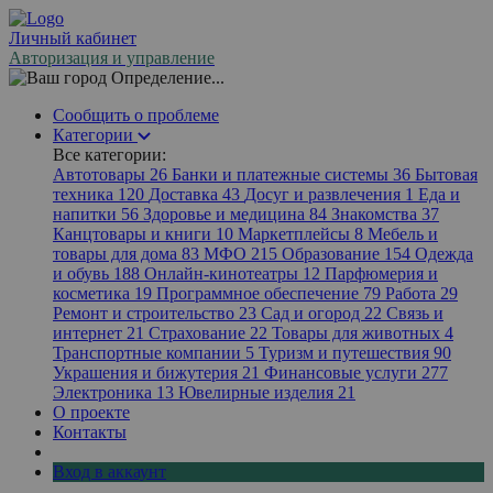
Личный кабинет
Авторизация и управление
Определение...
Сообщить о проблеме
Категории
Все категории:
Автотовары
26
Банки и платежные системы
36
Бытовая
техника
120
Доставка
43
Досуг и развлечения
1
Еда и
напитки
56
Здоровье и медицина
84
Знакомства
37
Канцтовары и книги
10
Маркетплейсы
8
Мебель и
товары для дома
83
МФО
215
Образование
154
Одежда
и обувь
188
Онлайн-кинотеатры
12
Парфюмерия и
косметика
19
Программное обеспечение
79
Работа
29
Ремонт и строительство
23
Сад и огород
22
Связь и
интернет
21
Страхование
22
Товары для животных
4
Транспортные компании
5
Туризм и путешествия
90
Украшения и бижутерия
21
Финансовые услуги
277
Электроника
13
Ювелирные изделия
21
О проекте
Контакты
Вход в аккаунт