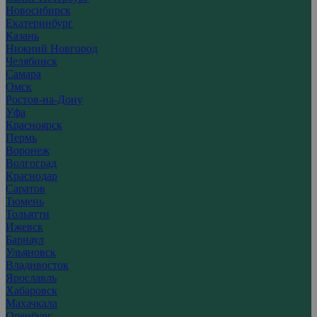
Новосибирск
Екатеринбург
Казань
Нижний Новгород
Челябинск
Самара
Омск
Ростов-на-Дону
Уфа
Красноярск
Пермь
Воронеж
Волгоград
Краснодар
Саратов
Тюмень
Тольятти
Ижевск
Барнаул
Ульяновск
Владивосток
Ярославль
Хабаровск
Махачкала
Оренбург