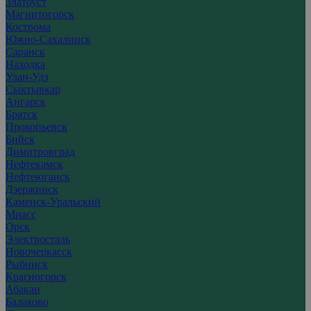
Златоуст
Магнитогорск
Кострома
Южно-Сахалинск
Саранск
Находка
Улан-Удэ
Сыктывкар
Ангарск
Братск
Прокопьевск
Бийск
Димитровград
Нефтекамск
Нефтеюганск
Дзержинск
Каменск-Уральский
Миасс
Орск
Электросталь
Новочеркасск
Рыбинск
Красногорск
Абакан
Балаково