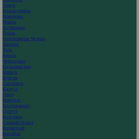
Томск
Новокузнецк
Кемерово
Рязань
Астрахань
Пенза
Набережные Челны
Липецк
Тула
Киров
Чебоксары
Калининград
Брянск
Курган
Смоленск
Калуга
Орёл
Иркутск
Владикавказ
Сургут
Белгород
Старый Оскол
Волжский
Копейск