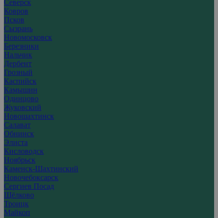
Северск
Ковров
Псков
Сызрань
Новомосковск
Березники
Нальчик
Дербент
Грозный
Каспийск
Камышин
Одинцово
Жуковский
Новошахтинск
Салават
Обнинск
Элиста
Кисловодск
Ноябрьск
Каменск-Шахтинский
Новочебоксарск
Сергиев Посад
Щёлково
Троицк
Майкоп