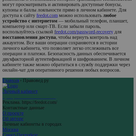
могут просматривать и активировать доступные бонусы,
купоны и баллы лояльности прямо в личном кабинете. Для
доступа к сайту
feedot.com
можно использовать
любое
устройство с интернетом
— мобильный телефон, планшет,
компьютер или смарт-ТВ. Если забыли пароль,
воспользуйтесь ссылкой
feedot.com/password-recovery
для
восстановления доступа
, чтобы вернуть контроль над
аккаунтом. Все ваши операции сохраняются в истории
личного кабинета, что позволяет легко отслеживать все
операции и платежи. Безопасность данных обеспечивается
двухфакторной аутентификацией и шифрованием. В личном
кабинете также можно обратиться в службу поддержки через
онлайн-чат для оперативного решения любых вопросов.
Главная
›
Правовед ру
Личный кабинет
Центр личных кабинетов
Реклама. https://feedot.com/
Контактные данные
О проекте
Об авторе
Личные кабинеты в городах
Москва
Санкт-Петербург